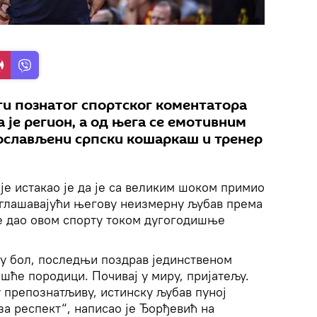
ти познатог спортског коментатора
 је регион, а од њега се емотивним
ослављени српски кошаркаш и тренер
е истакао је да је са великим шоком примио
наглашавајући његову неизмерну љубав према
је дао овом спорту током дугогодишње
ну бол, последњи поздрав јединственом
ешће породици. Почивај у миру, пријатељу.
у препознатљиву, истинску љубав пуној
а респект“, написао је Ђорђевић на