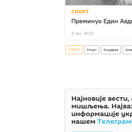
СПОРТ
Преминуо Един Авд
3 Јун, 18:02
СПОРТ
Спорт
Кошарка
Але
Најновије вести,
мишљења. Најва
информације ук
нашем
Телеграм