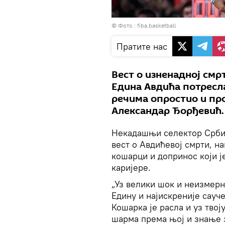
© Фото : fiba.basketball
Пратите нас
Вест о изненадној смр
Едина Авдића потресла
речима опростио и пр
Александар Ђорђевић.
Некадашњи селектор Србиј
вест о Авдићевој смрти, 
кошарци и допринос који 
каријере.
„Уз велики шок и неизмер
Едину и најискреније сауч
Кошарка је расла и уз твој
шарма према њој и знање з