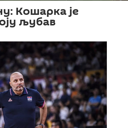
ну: Кошарка је
воју љубав