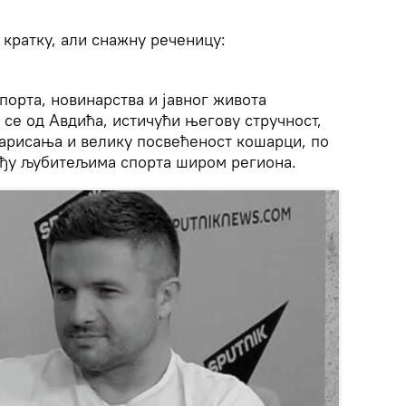
 кратку, али снажну реченицу:
порта, новинарства и јавног живота
 се од Авдића, истичући његову стручност,
арисања и велику посвећеност кошарци, по
међу љубитељима спорта широм региона.