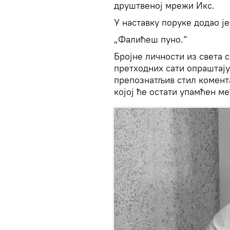
друштвеној мрежи Икс.
У наставку поруке додао је
„Фалићеш пуно.“
Бројне личности из света с
претходних сати опраштају
препознатљив стил комент
којој ће остати упамћен 