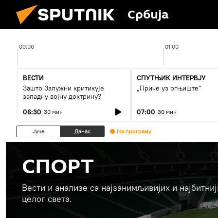
Србија
00:00
01:00
ВЕСТИ
СПУТЊИК ИНТЕРВЈУ
Зашто Залужни критикује
„Приче уз огњиште“
западну војну доктрину?
06:30
07:00
30 мин
30 мин
Јуче
Данас
На програму
СПОРТ
Вести и анализе са најзанимљивијих и најбитни
целог света.