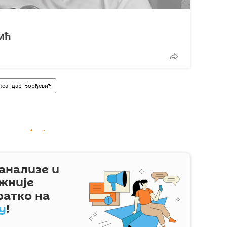
ић
ксандар Ђорђевић
 анализе и
жније
ратко на
у
!