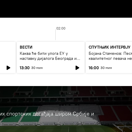
02:00
ВЕСТИ
СПУТЊИК ИНТЕРВЈУ
Каква ће бити улога ЕУ у
Бојана Стаменов: Пес
наставку дијалога Београда и
квалитетног певача н
Приштине?
дуго да живи
13:30
16:00
30 мин
30 мин
јих спортских догађаја широм Србије и