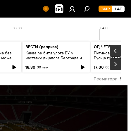
03:00
04:00
ВЕСТИ (реприза)
ОД ЧЕТВРТКА ДО 
ма без
Каква ће бити улога ЕУ у
Путинов нови војни
е може
наставку дијалога Београда и
Русија гради армиј
Приштине?
16:30
17:00
30 мин
60 мин
Реемитери