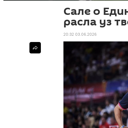
Сале о Еди
расла уз т
20:32 03.06.2026