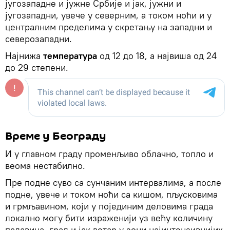
југозападне и јужне Србије и јак, јужни и
југозападни, увече у северним, а током ноћи и у
централним пределима у скретању на западни и
северозападни.
Најнижа
температура
од 12 до 18, а највиша од 24
до 29 степени.
Време у Београду
И у главном граду променљиво облачно, топло и
веома нестабилно.
Пре подне суво са сунчаним интервалима, а после
подне, увече и током ноћи са кишом, пљусковима
и грмљавином, који у појединим деловима града
локално могу бити израженији уз већу количину
падавина, град и јак ветар у зони најинтензивнијих