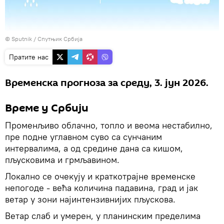
© Sputnik / Спутњик Србија
Пратите нас
Временска прогноза за среду, 3. јун 2026.
Време у Србији
Променљиво облачно, топло и веома нестабилно,
пре подне углавном суво са сунчаним
интервалима, а од средине дана са кишом,
пљусковима и грмљавином.
Локално се очекују и краткотрајне временске
непогоде - већа количина падавина, град и јак
ветар у зони најинтензивнијих пљускова.
Ветар слаб и умерен, у планинским пределима