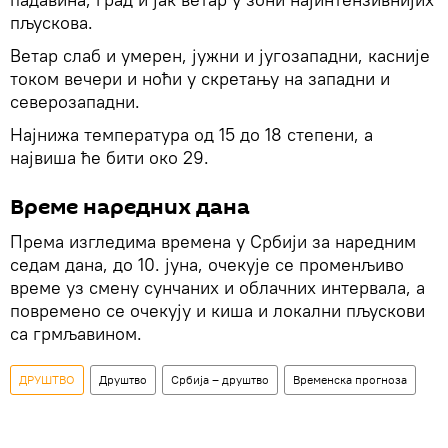
пљускова.
Ветар слаб и умерен, јужни и југозападни, касније
током вечери и ноћи у скретању на западни и
северозападни.
Најнижа температура од 15 до 18 степени, а
највиша ће бити око 29.
Време наредних дана
Према изгледима времена у Србији за наредним
седам дана, до 10. јуна, очекује се променљиво
време уз смену сунчаних и облачних интервала, а
повремено се очекују и киша и локални пљускови
са грмљавином.
ДРУШТВО
Друштво
Србија – друштво
Временска прогноза