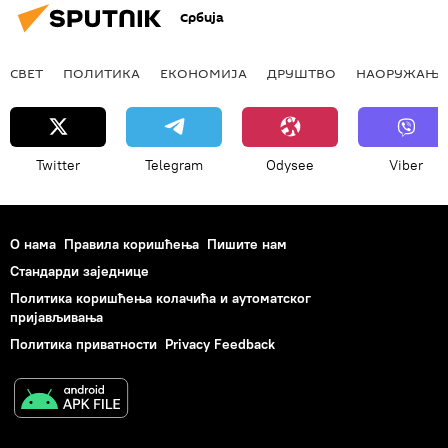
Србија
СВЕТ
ПОЛИТИКА
ЕКОНОМИЈА
ДРУШТВО
НАОРУЖАЊЕ
Twitter
Telegram
Odysee
Viber
О нама
Правила коришћења
Пишите нам
Стандарди заједнице
Политика коришћења колачића и аутоматског
пријављивања
Политика приватности
Privacy Feedback