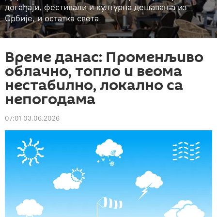
догађаји, фестивали и културна дешавања из
Србије, и остатка света
Време данас: Променљиво
облачно, топло и веома
нестабилно, локално са
непогодама
07:01 03.06.2026