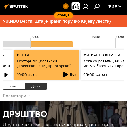
ЋИР
Србија
УЖИВО Вести: Шта је Трамп поручио Кијеву /вести/
19:00
19:42
20:00
КА
ВЕСТИ
МИЉАНОВ КОРНЕР
Постоје ли „босански",
Кога су довели „вечити
ћности
„косовски“ или „црногорски"
могу у Евролиги наред
Срби?
сезоне
live
19:00
20:00
30 мин
60 мин
Јуче
Данас
Реемитери
ДРУШТВО
Друштвене теме, занимљиве приче, репортаже,