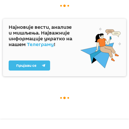
Најновије вести, анализе
и мишљења. Најважније
информације укратко на
нашем
Телеграму
!
Пријави се