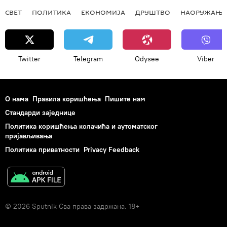
СВЕТ
ПОЛИТИКА
ЕКОНОМИЈА
ДРУШТВО
НАОРУЖАЊЕ
Twitter
Telegram
Odysee
Viber
О нама
Правила коришћења
Пишите нам
Стандарди заједнице
Политика коришћења колачића и аутоматског
пријављивања
Политика приватности
Privacy Feedback
© 2026 Sputnik Сва права задржана. 18+