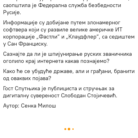
саопштила је Федерална служба безбедности
Русије.
Информације су добијане путем злонамерног
софтвера који су развиле велике америчке ИТ
корпорације „Фастли“ и „Клаудфлер“, са седиштем
у Сан Франциску.
Сазнајте да ли је шпијунирање руских званичника
оголило крај интернета какав познајемо?
Како ће се убудуће државе, али и грађани, бранити
од оваквих појава?
Гост Спутњика је публициста и стручњак за
дигиталну сувереност Слободан Стојичевић.
Аутор: Сенка Милош