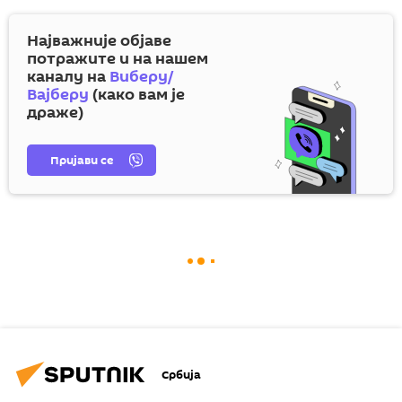
Најважније објаве
потражите и на нашем
каналу на
Виберу/
Вајберу
(како вам је
драже)
Пријави се
Србија