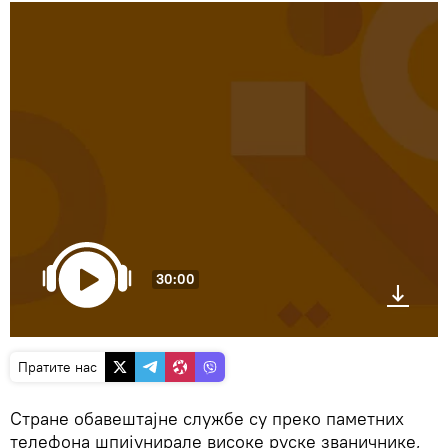
30:00
Пратите нас
Стране обавештајне службе су преко паметних
телефона шпијунирале високе руске званичнике,