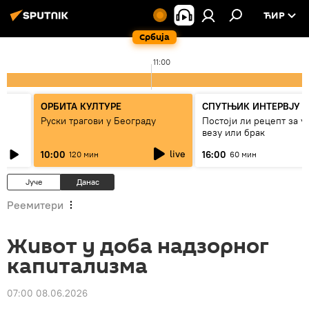
ЋИР
Србија
11:00
ОРБИТА КУЛТУРЕ
СПУТЊИК ИНТЕРВЈУ
Руски трагови у Београду
Постоји ли рецепт за 
везу или брак
live
10:00
16:00
120 мин
60 мин
Јуче
Данас
Реемитери
Живот у доба надзорног
капитализма
07:00 08.06.2026