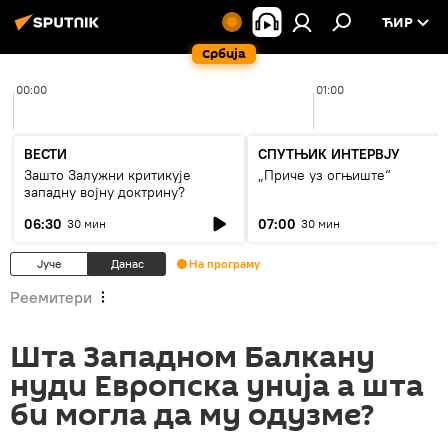
ЋИР
Србија
00:00
01:00
ВЕСТИ
СПУТЊИК ИНТЕРВЈУ
Зашто Залужни критикује
„Приче уз огњиште“
западну војну доктрину?
06:30
07:00
30 мин
30 мин
Јуче
Данас
На програму
Реемитери
Шта Западном Балкану
нуди Европска унија а шта
би могла да му одузме?