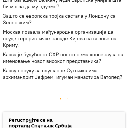
би могла да му одузме?
Зашто се европска тројка састала у Лондону са
Зеленским?
Москва позвала међународне организације да
осуде терористичке нападе Кијева на возове на
Криму.
Каква је будућност ОХР пошто нема консензуса за
именовање новог високог представника?
Какву поруку за слушаоце Сутњика има
архимандрит Јефрем, игуман манастира Ватопед?
Региструјте се на
порталу Спутњик Србија