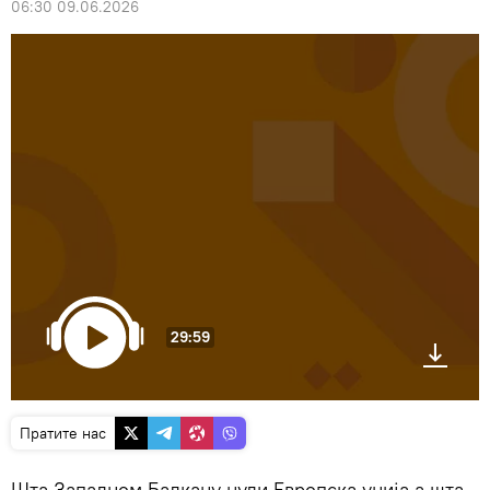
06:30 09.06.2026
29:59
Пратите нас
Шта Западном Балкану нуди Европска унија а шта