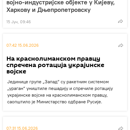
војно-индустријске објекте у Кијеву,
Харкову и Дњепропетровску
15 Јун, 09:46
07:42 15.06.2026
На краснолиманском правцу
спречена ротација украјинске
војске
Јединице групе „Запад“ су ракетним системом
„ураган“ уништиле пешадију и спречиле ротацију
украјинске војске на краснолиманском правцу,
саопштило је Министарство одбране Русије.
07:31 15.06.2026