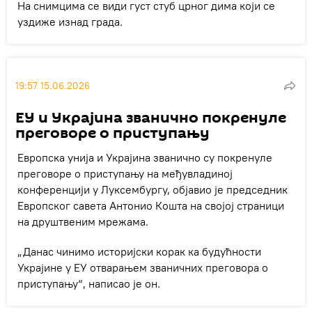
На снимцима се види густ стуб црног дима који се
уздиже изнад града.
19:57 15.06.2026
ЕУ и Украјина званично покренуле
преговоре о приступању
Европска унија и Украјина званично су покренуле
преговоре о приступању на међувладиној
конференцији у Луксембургу, објавио је председник
Европског савета Антонио Кошта на својој страници
на друштвеним мрежама.
„Данас чинимо историјски корак ка будућности
Украјине у ЕУ отварањем званичних преговора о
приступању“, написао је он.