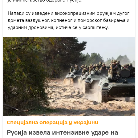
Напади су изведени високопрецизним оружјем дугог
домета ваздушног, копненог и поморског базирања и
ударним дроновима, истиче се у саопштењу.
Специјална операција у Украјини
Русија извела интензивне ударе на