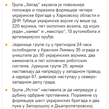
Група „Запад“ заузела је повољније
положаје и поразила формације четири
украјинске бригаде у Харковској области и
ДНР. Губици украјинске војске су више од
220 војника, пет оклопних возила, од којих
један „хамви“ и „макспро“, 13 аутомобила и
артиљеријско оруђе;
Јединице групе су у претходна 24 часа
ослободиле у Красном Лиману 35 зграда и
уништиле до 30 украјинских војника, два
камионета и пет копнених роботских
система. Јуришне групе 25. армије
настављају да напредују у западном правцу,
а одреди 67. дивизије наступају у северо-
западном делу града;
Група „Исток“ наставила је да напредује у
дубину одбране противника. Поражене су
формације шест украјинских бригада и два
пука у Запорошкој и Дњепропетровској