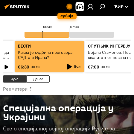
ЋИР
Србија
06:42
07:00
ВЕСТИ
СПУТЊИК ИНТЕРВЈУ
ес да
Каква је судбина преговора
Бојана Стаменов: Песм
 на
САД-а и Ирана?
квалитетног певача не
дуго да живи
live
06:30
07:00
30 мин
30 мин
Јуче
Данас
Реемитери
Специјална операција у
Украјини
Све о специјалној војној операцији Русије за