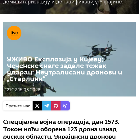
демилитаризацију и денацификацију Украјине.
УЖИВО Експлозија у Кијеву;
Чеченске снаге задале тежак
ударац: Неутралисани дронови и
„Старлинк“
21:22 15.06.2026
Пратите нас
Специјална војна операција, дан 1573.
Током ноћи оборена 123 дрона изнад
руских области. Украјински дронови