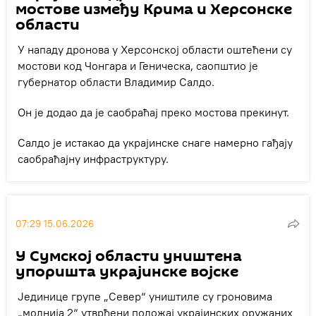
мостове између Крима и Херсонске
области
У нападу дронова у Херсонској области оштећени су
мостови код Чонгара и Геническа, саопштио је
губернатор области Владимир Салдо.
Он је додао да је саобраћај преко мостова прекинут.
Салдо је истакао да украјинске снаге намерно гађају
саобраћајну инфраструктуру.
07:29 15.06.2026
У Сумској области уништена
упоришта украјинске војске
Јединице групе „Север“ уништиле су гроновима
„молнија 2“ утврђени положај украјинских оружаних