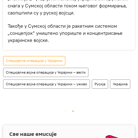
снага у Сумској области током његовог формирања,
саопштили су у руској војсци.
Такође у Сумској области је ракетним системом
„сонцепјок“ уништено упориште и концентрисање
украјинске војске.
Специјална операција у Украјини
Специјална војна операција у Украјини – вести
Специјална војна операција у Украјини – уживо
Русија
Украјина
Све наше емисије