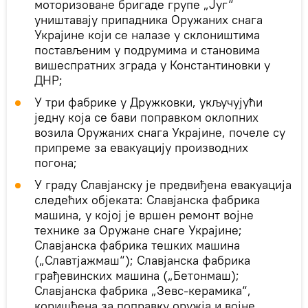
моторизоване бригаде групе „Југ“
уништавају припадника Оружаних снага
Украјине који се налазе у склоништима
постављеним у подрумима и становима
вишеспратних зграда у Константиновки у
ДНР;
У три фабрике у Дружковки, укључујући
једну која се бави поправком оклопних
возила Оружаних снага Украјине, почеле су
припреме за евакуацију производних
погона;
У граду Славјанску је предвиђена евакуација
следећих објеката: Славјанска фабрика
машина, у којој је вршен ремонт војне
технике за Оружане снаге Украјине;
Славјанска фабрика тешких машина
(„Славтјажмаш“); Славјанска фабрика
грађевинских машина („Бетонмаш);
Славјанска фабрика „Зевс-керамика“,
коришћена за поправку оружја и војне