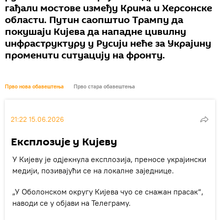
гађали мостове између Крима и Херсонске
области. Путин саопштио Трампу да
покушаји Кијева да нападне цивилну
инфраструктуру у Русији неће за Украјину
променити ситуацију на фронту.
Прво нова обавештења
Прво стара обавештења
21:22 15.06.2026
Експлозије у Кијеву
У Кијеву је одјекнула експлозија, преносе украјински
медији, позивајући се на локалне заједнице.
„У Оболонском округу Кијева чуо се снажан прасак“,
наводи се у објави на Телеграму.