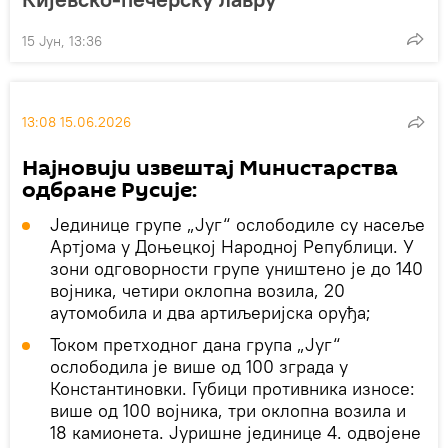
15 Јун, 13:36
13:08 15.06.2026
Најновији извештај Министарства
одбране Русије:
Јединице групе „Југ“ ослободиле су насеље
Артјома у Доњецкој Народној Републици. У
зони одговорности групе уништено је до 140
војника, четири оклопна возила, 20
аутомобила и два артиљеријска оруђа;
Током претходног дана група „Југ“
ослободила је више од 100 зграда у
Константиновки. Губици противника износе:
више од 100 војника, три оклопна возила и
18 камионета. Јуришне јединице 4. одвојене