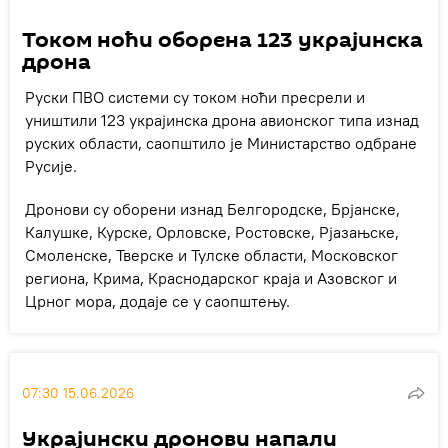
Током ноћи оборена 123 украјинска
дрона
Руски ПВО системи су током ноћи пресрели и
уништили 123 украјинска дрона авионског типа изнад
руских области, саопштило је Министарство одбране
Русије.
Дронови су оборени изнад Белгородске, Брјанске,
Калушке, Курске, Орловске, Ростовске, Рјазањске,
Смоленске, Тверске и Тулске области, Московског
региона, Крима, Краснодарског краја и Азовског и
Црног мора, додаје се у саопштењу.
07:30 15.06.2026
Украјински дронови напали