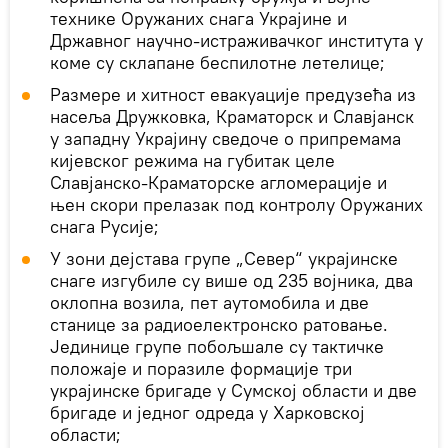
технике Оружаних снага Украјине и
Државног научно-истраживачког института у
коме су склапане беспилотне летелице;
Размере и хитност евакуације предузећа из
насеља Дружковка, Краматорск и Славјанск
у западну Украјину сведоче о припремама
кијевског режима на губитак целе
Славјанско-Краматорске агломерације и
њен скори прелазак под контролу Оружаних
снага Русије;
У зони дејстава групе „Север“ украјинске
снаге изгубиле су више од 235 војника, два
оклопна возила, пет аутомобила и две
станице за радиоелектронско ратовање.
Јединице групе побољшале су тактичке
положаје и поразиле формације три
украјинске бригаде у Сумској области и две
бригаде и једног одреда у Харковској
области;