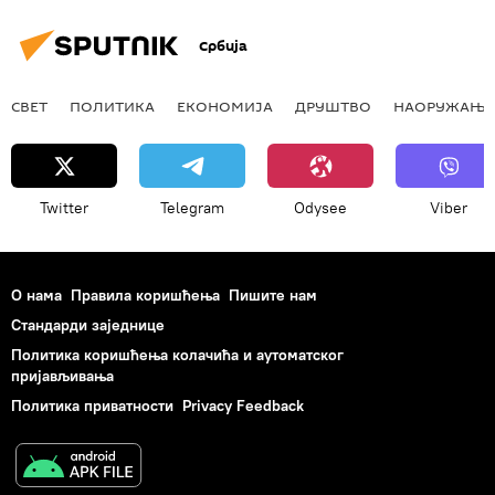
Србија
СВЕТ
ПОЛИТИКА
ЕКОНОМИЈА
ДРУШТВО
НАОРУЖАЊЕ
Twitter
Telegram
Odysee
Viber
О нама
Правила коришћења
Пишите нам
Стандарди заједнице
Политика коришћења колачића и аутоматског
пријављивања
Политика приватности
Privacy Feedback