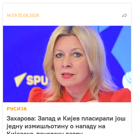
14:09 15.06.2026
РУСИЈА
Захарова: Запад и Кијев пласирали још
једну измишљотину о нападу на
Кијевско-печерску лавру