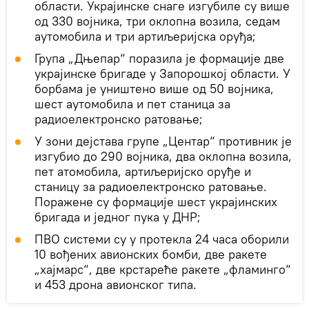
области. Украјинске снаге изгубиле су више
од 330 војника, три оклопна возила, седам
аутомобила и три артиљеријска оруђа;
Група „Дњепар“ поразила је формације две
украјинске бригаде у Запорошкој области. У
борбама је уништено више од 50 војника,
шест аутомобила и пет станица за
радиоелектронско ратовање;
У зони дејстава групе „Центар“ противник је
изгубио до 290 војника, два оклопна возила,
пет атомобила, артиљеријско оруђе и
станицу за радиоелектронско ратовање.
Поражене су формације шест украјинских
бригада и једног пука у ДНР;
ПВО системи су у протекла 24 часа оборили
10 вођених авионских бомби, две ракете
„хајмарс“, две крстареће ракете „фламинго“
и 453 дрона авионског типа.