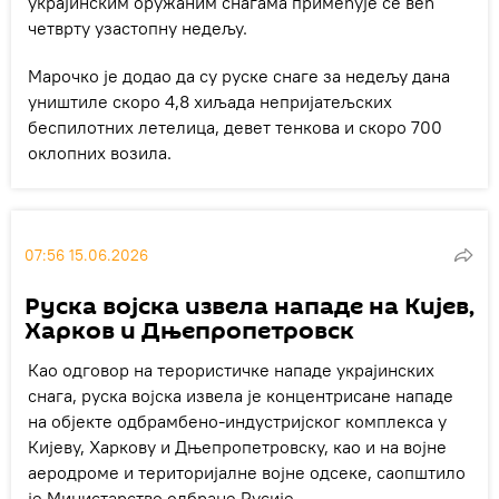
украјинским оружаним снагама примећује се већ
четврту узастопну недељу.
Марочко је додао да су руске снаге за недељу дана
уништиле скоро 4,8 хиљада непријатељских
беспилотних летелица, девет тенкова и скоро 700
оклопних возила.
07:56 15.06.2026
Руска војска извела нападе на Кијев,
Харков и Дњепропетровск
Као одговор на терористичке нападе украјинских
снага, руска војска извела је концентрисане нападе
на објекте одбрамбено-индустријског комплекса у
Кијеву, Харкову и Дњепропетровску, као и на војне
аеродроме и територијалне војне одсеке, саопштило
је Министарство одбране Русије.