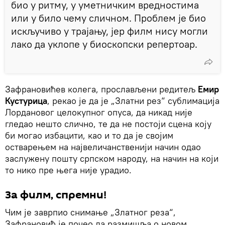
био у ритму, у уметничким вредностима
или у било чему сличном. Проблем је био
искључиво у трајању, јер филм нису могли
лако да уклопе у биоскопски репертоар.
Зафрановићев колега, прослављени редитељ
Емир
Кустурица
, рекао је да је „Златни рез“ сублимација
Лордановог целокупног опуса, да никад није
гледао нешто слично, те да не постоји сцена коју
би могао избацити, као и то да је својим
остварењем на највеличанственији начин одао
заслужену пошту српском народу, на начин на који
то нико пре њега није урадио.
За филм, спремни!
Чим је заврпио снимање „Златног реза“,
Зафрановић је почео да размишља о новом