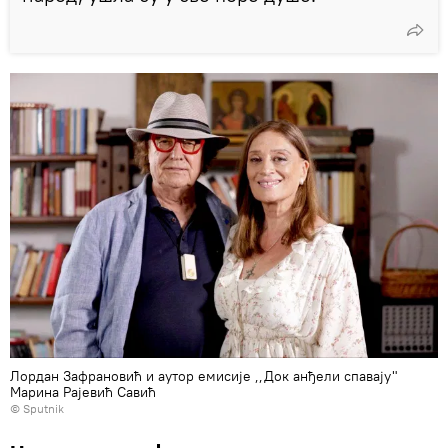
Лордан Зафрановић и аутор емисије ,,Док анђели спавају"
Марина Рајевић Савић
© Sputnik