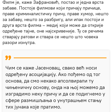
Филм је, каже Зафрановић, постао и једна врста
забаве. Постоје филмови који причају причице,
праве криминалистичку причу, праве хумор, нешто
за забаву, нешто за разбригу, али ипак постоји и
друга врста филма – медиј који може да открије
одређене тајне, оне најскривеније. Ту се речима
стварају ратови и ствара се нешто што човека
разори изнутра.
Чим се каже Јасеновац, свако већ носи
одређену асоцијацију. Ако пођемо од тог
основа, да смо некако апсолвирали ту
чињеничну основу, онда на њој можемо да
изградимо неку причу и да се подигнемо у
сфере размишљања о унутрашњем стању
тих јунака које пратимо.