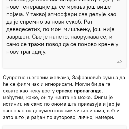
нове генерације да се мржња још више
појача. У таквој атмосфери све делује као
да је спремно за нови сукоб. Рат
деведесетих, по мом мишљењу, још није
завршен. Све је напето, наоружава се, и
само се тражи повод да се поново крене у
нову трагедију.
Супротно његовим жељама, Зафрановић сумња да
ће се филм чак и игнорисати. Могли би да га
схвате као неку врсту
српске пропаганде
,
међутим, каже, он ту ништа не може. Филм је
истинит, не само по ономе шта приказује и јер је
заснован на документованим чињеницама, већ и
зато што је рађен по ауторовој личној намери.