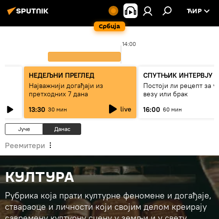
ЋИР
Србија
14:00
НЕДЕЉНИ ПРЕГЛЕД
СПУТЊИК ИНТЕРВЈУ
Најважнији догађаји из
Постоји ли рецепт за 
претходних 7 дана
везу или брак
live
13:30
16:00
30 мин
60 мин
Јуче
Данас
Реемитери
КУЛТУРА
Рубрика која прати културне феномене и догађаје,
ствараоце и личности који својим делом креирају
савремену културну сцену у земљи и у свету.