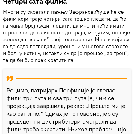
Четири сата филма
Многи су скретали пажњу Зафрановићу да ће се
филм који траје четири сата тешко гледати, да ће
га мањи број људи гледати, да многи неће имати
стрпљења да га испрате до краја, међутим, он није
желео да „касапи“ своје остварење. Многи који су
га до сада погледали, уроњени у његове страхоте
и болну истину, истакли су да је прошао „за трен“,
те да би био грех кратити га.
Рецимо, патријарх Порфирије је гледао
филм три пута и сва три пута је, чим се
пројекција завршила, рекао: „Прошло ми је
као сат и по.“ Одмах је то говорио, јер су
продуцент и дистрибутери сматрали да
филм треба скратити. Њихов проблем није