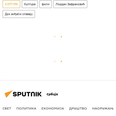
КУЛТУРА
Култура
филм
Лордан Зафрановић
Док анђели спавају
Србија
СВЕТ
ПОЛИТИКА
ЕКОНОМИЈА
ДРУШТВО
НАОРУЖАЊЕ