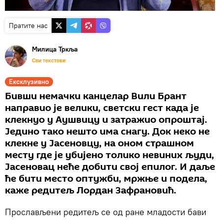
Пратите нас
Милица Тркља
Сви текстови
Ексклузивно
Бивши немачки канцелар Вили Брант
направио је велики, светски гест када је
клекнуо у Аушвицу и затражио опроштај.
Једино тако нешто има снагу. Док неко не
клекне у Јасеновцу, на оном страшном
месту где је убијено толико невиних људи,
Јасеновац неће добити свој епилог. И даље
ће бити место оптужби, мржње и подела,
каже редитељ Лордан Зафрановић.
Прослављени редитељ се од ране младости бави