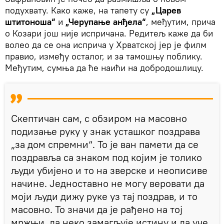
подухвату. Како каже, на тапету су
„Царев
штитоноша“
и
„Черупање анђела“
, међутим, прича
о Козари још није испричана. Редитељ каже да би
волео да се она исприча у Хрватској јер је филм
правио, између осталог, и за тамошњу поблику.
Међутим, сумња да ће наићи на добродошлицу.
Скептичан сам, с обзиром на масовно
подизање руку у знак усташког поздрава
„за дом спремни“. То је ван памети да се
поздравља са знаком под којим је толико
људи убијено и то на зверске и неописиве
начине. Једноставно не могу веровати да
моји људи дижу руке уз тај поздрав, и то
масовно. То значи да је рађено на тој
мржњи, да неко замагљује истину и да уче