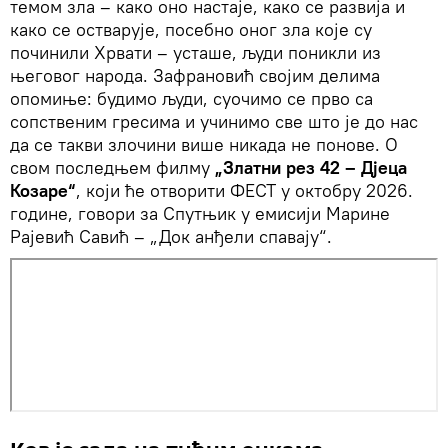
темом зла – како оно настаје, како се развија и
како се остварује, посебно оног зла које су
починили Хрвати – усташе, људи поникли из
његовог народа. Зафрановић својим делима
опомиње: будимо људи, суочимо се прво са
сопственим гресима и учинимо све што је до нас
да се такви злочини више никада не понове. О
свом последњем филму
„Златни рез 42 – Дјеца
Козаре“
, који ће отворити ФЕСТ у октобру 2026.
године, говори за Спутњик у емисији Марине
Рајевић Савић – „Док анђели спавају“.