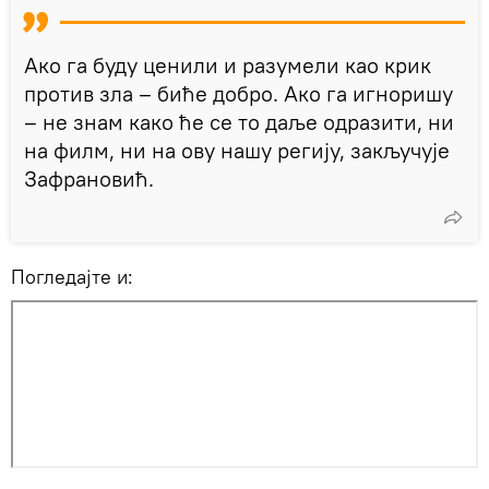
Ако га буду ценили и разумели као крик
против зла – биће добро. Ако га игноришу
– не знам како ће се то даље одразити, ни
на филм, ни на ову нашу регију, закључује
Зафрановић.
Погледајте и: