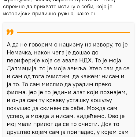
спремне да прихвате истину о себи, која је
историјски прилично ружна, каже он.
А да не говорим о нацизму на извору, то је
Немачка, након чега је дошао до
периферије која се звала НДХ. То је моја
Далмација, то је моја земља. Хтео сам да се
и сам од тога очистим, да кажем: нисам и
ја то. То сам мислио да урадим преко
филма, јер је то једини алат који познајем,
и онда сам ту крваву усташку кошуљу
покушао да скинем са себе. Можда сам
успео, а можда и нисам, видећемо. Ово је
мој мали прилог да се то очисти. Док то
друштво којем сам ја припадао, у којем сам