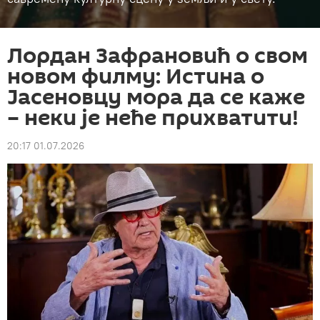
Лордан Зафрановић о свом
новом филму: Истина о
Јасеновцу мора да се каже
– неки је неће прихватити!
20:17 01.07.2026