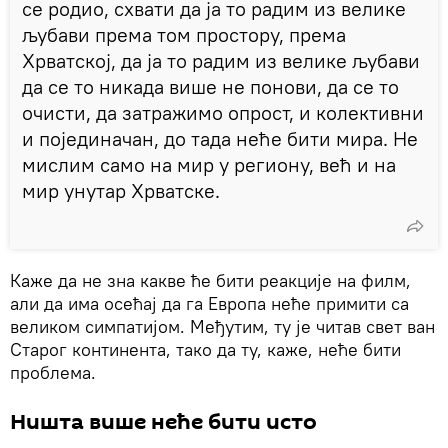
се родио, схвати да ја то радим из велике
љубави према том простору, према
Хрватској, да ја то радим из велике љубави
да се то никада више не понови, да се то
очисти, да затражимо опрост, и колективни
и појединачан, до тада неће бити мира. Не
мислим само на мир у региону, већ и на
мир унутар Хрватске.
Каже да не зна какве ће бити реакције на филм,
али да има осећај да га Европа неће примити са
великом симпатијом. Међутим, ту је читав свет ван
Старог континента, тако да ту, каже, неће бити
проблема.
Ништа више неће бити исто