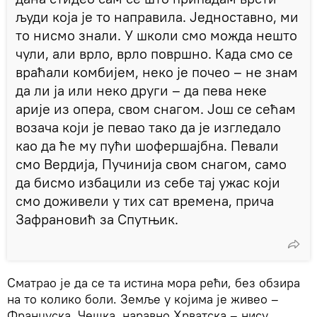
људи која је то направила. Једноставно, ми
то нисмо знали. У школи смо можда нешто
чули, али врло, врло површно. Када смо се
враћали комбијем, неко је почео – не знам
да ли ја или неко други – да пева неке
арије из опера, свом снагом. Још се сећам
возача који је певао тако да је изгледало
као да ће му пући шофершајбна. Певали
смо Вердија, Пучинија свом снагом, само
да бисмо избацили из себе тај ужас који
смо доживели у тих сат времена, прича
Зафрановић за Спутњик.
Сматрао је да се та истина мора рећи, без обзира
на то колико боли. Земље у којима је живео –
Француска, Чешка, наравно Хрватска – нису