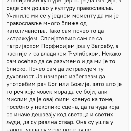
италијанске културе, јер то је Далмација, а
овде сам дошао у културу православља.
Учинило ми се у једном моменту да ми је
православље много ближе од
католичанства. Тако сам почео то да
истражујем. Спријатељио сам се са
патријархом Порфиријем још у Загребу, а
касније и са владиком Ћулибрком. Некако
сам осећао да се разумемо и да ми је то
блиско. Почео сам да истражујем ту
духовност. Ја намерно избегавам да
употребим реч Бог или Божије, зато што је
то реч које човек мора да се боји, али
мислим да је овај филм кренуо ка томе,
посебно у неколико сцена, да та чуда која
се иначе дешавају код светаца и светих
људи, да су реална ствар. Она су ушла у
народ, ушла су у све поре душе.