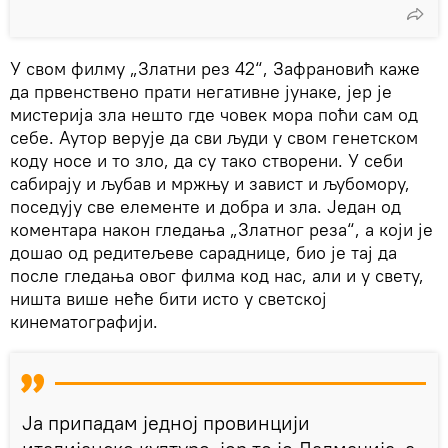
У свом филму „Златни рез 42“, Зафрановић каже
да првенствено прати негативне јунаке, јер је
мистерија зла нешто где човек мора поћи сам од
себе. Аутор верује да сви људи у свом генетском
коду носе и то зло, да су тако створени. У себи
сабирају и љубав и мржњу и завист и љубомору,
поседују све елементе и добра и зла. Један од
коментара након гледања „Златног реза“, а који је
дошао од редитељеве сараднице, био је тај да
после гледања овог филма код нас, али и у свету,
ништа више неће бити исто у светској
кинематографији.
Ја припадам једној провинцији