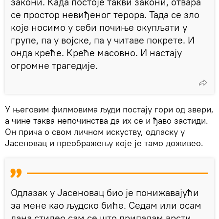
закони. Када постоје такви закони, отвара
се простор невиђеног терора. Тада се зло
које носимо у себи почиње окупљати у
групе, па у војске, па у читаве покрете. И
онда креће. Креће масовно. И настају
огромне трагедије.
У његовим филмовима људи постају гори од звери,
а чине таква непочинства да их се и ђаво застиди.
Он прича о свом личном искуству, одласку у
Јасеновац и преображењу које је тамо доживео.
Одлазак у Јасеновац био је понижавајући
за мене као људско биће. Седам или осам
дана стидео сам се што припадам врсти