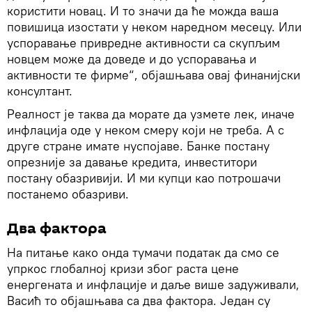
користити новац. И то значи да ће можда ваша
повишица изостати у неком наредном месецу. Или
успоравање привредне активности са скупљим
новцем може да доведе и до успоравања и
активности те фирме“, објашњава овај финанијски
консултант.
Реалност је таква да морате да узмете лек, иначе
инфлација оде у неком смеру који не треба. А с
друге стране имате нуспојаве. Банке постану
опрезније за давање кредита, инвеститори
постану обазривији. И ми купци као потрошачи
постанемо обазриви.
Два фактора
На питање како онда тумачи податак да смо се
упркос глобалној кризи због раста цене
енергената и инфлације и даље више задуживали,
Васић то објашњава са два фактора. Један су