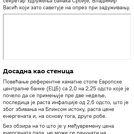
секретар Удружења банака Србије, Владимир
Васић који зато саветује на опрез при задуживању.
Досадна као стеница
Повећање референтне каматне стопе Европске
централне банке (ЕЦБ) са 2,0 на 2,25 одсто које је
почело да се примењује пре две недеље,
последица је раста инфалције од 2,6 одсто, што је
због збивања на Бликсом истоку, раста цене
енергената и, на основу тога, друге робе.
Без обзира на то што је у међувремену цена
енергената пала, не може се рачунати на