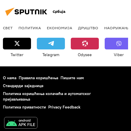
Србија
СВЕТ
ПОЛИТИКА
ЕКОНОМИЈА
ДРУШТВО
НАОРУЖАЊЕ
Twitter
Telegram
Odysee
Viber
О нама
Правила коришћења
Пишите нам
Стандарди заједнице
Политика коришћења колачића и аутоматског
пријављивања
Политика приватности
Privacy Feedback