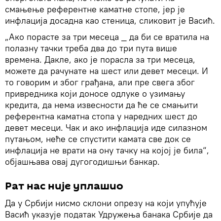
смањење референтне каматне стопе, јер је
инфлација досадна као стеница, сликовит је Васић.
„Ако порасте за три месеца _ да би се вратила на
полазну тачки треба два до три пута више
времена. Дакле, ако је порасла за три месеца,
можете да рачунате на шест или девет месеци. И
то говорим и због грађана, али пре свега због
привредника који доносе одлуке о узимању
кредита, да нема извесности да ће се смањити
референтна каматна стопа у наредних шест до
девет месеци. Чак и ако инфлација иде силазном
путањом, неће се спустити камата све док се
инфлација не врати на ону тачку на којој је била“,
објашњава овај дугогодишњи банкар.
Рат нас није уплашио
Да у Србији нисмо склони опрезу на који упућује
Васић указује податак Удружења банака Србије да