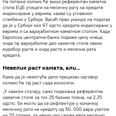
На питање колико ће виша референтан каматна
стопа ЕЦБ утицати на месечну рату на кредите
индексиране у еврима, какви су углавном
стамбени у Србији, Васић прво указује на податак
да је у Србији око 97 одсто кредита индексирано у
еврима и са варијабилном каматном стопом. Када
Европска централна банка подиже цену новца,
онда тај варијабилни део каматне стопе звани
еурибор расте и онда расте и месечна рата
кредита.
Невелик раст камата, али...
Каже да је немогуће дати прецизан одговор
колико ће тај раст сада износити.
„У сваком случају, само подизање референтне
каматне стопе за тих 25 базних поена, на 2,25
одсто, би могло да се рефлектује у коначној
месечној рати на кредиту од 50. 000 евра узетом
на 20 година, за неких око седам евра месечно