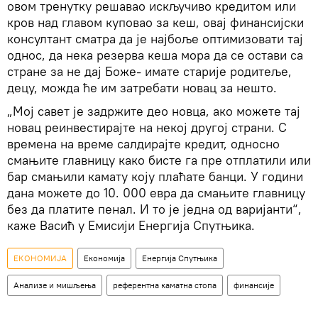
овом тренутку решавао искључиво кредитом или
кров над главом куповао за кеш, овај финансијски
консултант сматра да је најбоље оптимизовати тај
однос, да нека резерва кеша мора да се остави са
стране за не дај Боже- имате старије родитеље,
децу, можда ће им затребати новац за нешто.
„Мој савет је задржите део новца, ако можете тај
новац реинвестирајте на некој другој страни. С
времена на време салдирајте кредит, односно
смањите главницу како бисте га пре отплатили или
бар смањили камату коју плаћате банци. У години
дана можете до 10. 000 евра да смањите главницу
без да платите пенал. И то је једна од варијанти“,
каже Васић у Емисији Енергија Спутњика.
ЕКОНОМИЈА
Економија
Енергија Спутњика
Анализе и мишљења
референтна каматна стопа
финансије