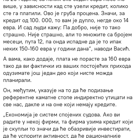
више, у зависности кад сте узели кредит, колико
сте га платили. Ово је груба процена. Значи, за
кредит од 100. 000, то вам је дупло, негде око 14
евра. И сад људи кажу: Па добро, није то тако
страшно. Није страшно, али то множите са бројем
месеци, пута 12, па онда испадне да је то ипак
неких 150-160 евра у години дана“, наводи Васић.
А вама, како додаје, плата не порасте за 160 евра
тако да ви фактички из ваших постојећих прихода
одузимате још један део који нисте можда
планирали.
Он, међутим, указује на то да ће подизање
референтне каматне стопе индиректно утицати на
све нас, дакле и на оне који немају кредите.
„Економија је систем спојених судова. Ако ви
радите у некој фирми, та фирма узима кредит који
је скупљи то значи да ће обазривије инвестирати,
да ће успорити активност, да ће рационалније