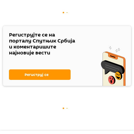
Региструјте се на
порталу Спутњик Србија
и коментаришите
најновије вести
Региструј се