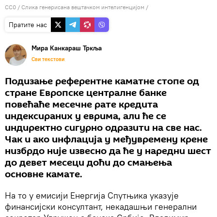
CC0
/ Слика генерисана вештачком интелигенцијом /
Пратите нас
Мира Канкараш Тркља
Сви текстови
Подизање референтне каматне стопе од
стране Европске централне банке
повећаће месечне рате кредита
индексираних у еврима, али ће се
индиректно сигурно одразити на све нас.
Чак и ако инфлација у међувремену крене
низбрдо није извесно да ће у наредни шест
до девет месеци доћи до смањења
основне камате.
На то у емисији Енергија Спутњика указује
финансијски консултант, некадашњи генерални