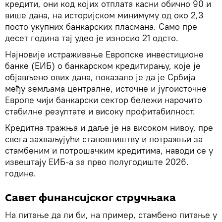
кредити, они код којих отплата касни обично 90 и
више дана, на историјском минимуму од око 2,3
посто укупних банкарских пласмана. Само пре
десет година тај удео је износио 21 одсто.
Најновије истраживање Европске инвестиционе
банке (ЕИБ) о банкарском кредитирању, које је
објављено ових дана, показало је да је Србија
међу земљама централне, источне и југоисточне
Европе чији банкарски сектор бележи нарочито
стабилне резултате и високу профитабилност.
Кредитна тражња и даље је на високом нивоу, пре
свега захваљујући становништву и потражњи за
стамбеним и потрошачким кредитима, наводи се у
извештају ЕИБ-а за прво полугодиште 2026.
године.
Савет финансијског стручњака
На питање да ли би, на пример, стамбено питање у