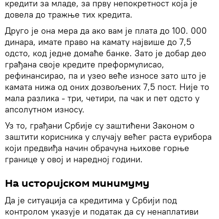
кредити за младе, за прву непокретност која је
довела до тражње тих кредита.
Друго је она мера да ако вам је плата до 100. 000
динара, имате право на камату највише до 7,5
одсто, код једне домаће банке. Зато је добар део
грађана своје кредите преформулисао,
рефинансирао, па и узео веће износе зато што је
камата нижа од оних дозвољених 7,5 пост. Није то
мала разлика - три, четири, па чак и пет одсто у
апсолутном износу.
Уз то, грађани Србије су заштићени Законом о
заштити корисника у случају већег раста еурибора
који предвиђа начин обрачуна њихове горње
границе у овој и наредној години.
На историјском минимуму
Да је ситуација са кредитима у Србији под
контролом указује и податак да су ненаплативи