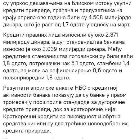
су упркос дешавањима на Блиском истоку укупни
кредити привреде, грађана и предузетника на
крају априла ове године били су 4.508 милијарде
динара, што је раст од 1,7 одсто у односу на март.
Кредити правних лица износили су око 2.371
милијарду динара, а дуг становништва банкама
износио је око 2.039 милијарди динара. Међу
кредитима становништва готовински су били већи
1,8 одсто, потрошачки чак 5,1 одсто, стамбени 1,4
одсто, зајмови за рефинансирање 0,6 одсто и
пољопривредни 1,8 одсто.
Резултати априлске анкете НБС о кредитној
активности банака показују да су банке у првом
тромесечју пооштриле стандарде за дугорочне
кредите привреди, док за краткорочне није.
Краткорочни кредити за ликвидност и обртна
средства чинили су две трећине новоодобрених
кредита привреди.