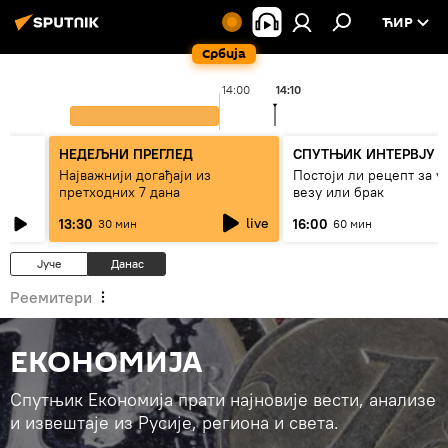
ЋИР
Србија
14:00
14:10
НЕДЕЉНИ ПРЕГЛЕД
СПУТЊИК ИНТЕРВЈУ
Најважнији догађаји из
Постоји ли рецепт за 
претходних 7 дана
везу или брак
live
13:30
16:00
30 мин
60 мин
Јуче
Данас
Реемитери
ЕКОНОМИЈА
Спутњик Економија прати најновије вести, анализе
и извештаје из Русије, региона и света.