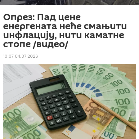
Опрез: Пад цене
енергената неће смањити
инфлацију, нити каматнe
стопe /видео/
10:07 04.07.2026