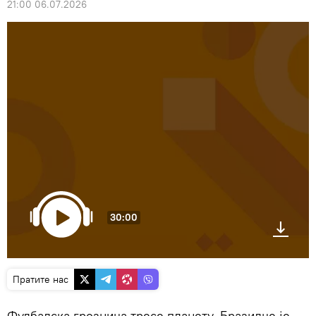
21:00 06.07.2026
30:00
Пратите нас
Фудбалска грозница тресе планету. Бразилце је