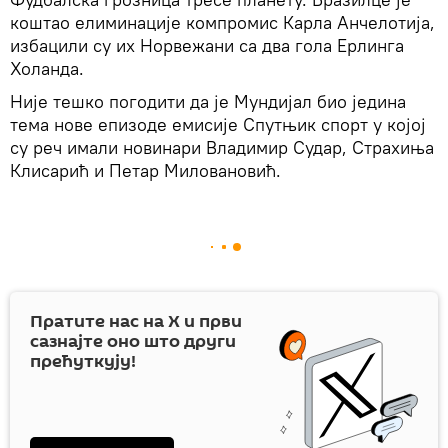
коштао елиминације компромис Карла Анчелотија,
избацили су их Норвежани са два гола Ерлинга
Холанда.
Није тешко погодити да је Мундијал био једина
тема нове епизоде емисије Спутњик спорт у којој
су реч имали новинари Владимир Судар, Страхиња
Клисарић и Петар Миловановић.
Пратите нас на
X
и први
сазнајте оно што други
прећуткују!