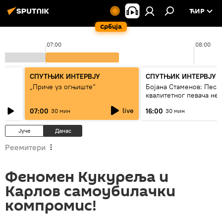
ЋИР
Србија
07:00
08:00
СПУТЊИК ИНТЕРВЈУ
СПУТЊИК ИНТЕРВЈУ
„Приче уз огњиште“
Бојана Стаменов: Песм
квалитетног певача не
дуго да живи
live
07:00
16:00
30 мин
30 мин
Јуче
Данас
Реемитери
Феномен Кукуреља и
Карлов самоубилачки
компромис!