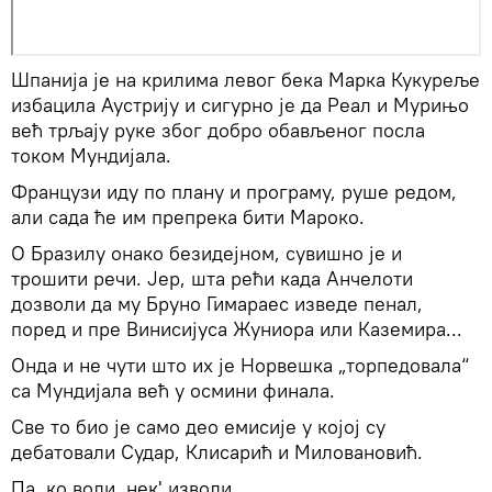
Шпанија је на крилима левог бека Марка Кукуреље
избацила Аустрију и сигурно је да Реал и Мурињо
већ трљају руке због добро обављеног посла
током Мундијала.
Французи иду по плану и програму, руше редом,
али сада ће им препрека бити Мароко.
О Бразилу онако безидејном, сувишно је и
трошити речи. Јер, шта рећи када Анчелоти
дозволи да му Бруно Гимараес изведе пенал,
поред и пре Винисијуса Жуниора или Каземира...
Онда и не чути што их је Норвешка „торпедовала“
са Мундијала већ у осмини финала.
Све то био је само део емисије у којој су
дебатовали Судар, Клисарић и Миловановић.
Па, ко воли, нек' изволи...