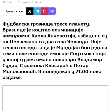
© Sputnik / Спутњик Србија
Пратите нас
Фудбалска грозница тресе планету.
Бразилце је коштао елиминације
компромис Карла Анчелотија, избацили су
их Норвежани са два гола Холанда. Није
тешко погодити да је Мундијал био једина
тема нове епизоде емисије Спутњик спорт
у којој су реч имали новинари Владимир
Судар, Страхиња Клисарић и Петар
Миловановић. У понедељак у 21.00 ново
издање.