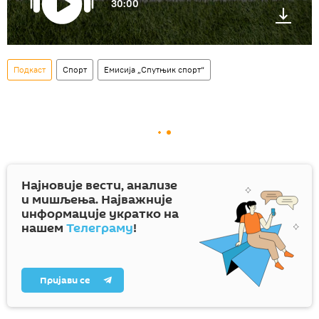
30:00
Подкаст
Спорт
Емисија „Спутњик спорт“
Најновије вести, анализе
и мишљења. Најважније
информације укратко на
нашем
Телеграму
!
Пријави се