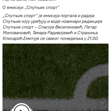
О емисији „Спутњик спорт“
„Спутњик спорт“ је емисија портала и радија
Спутњик коју уређују и воде новинари редакције
Спутњик спорт – Спасоје Веселиновић, Петар
Миловановић, Тамара Радивојевић и Страхиња
Клисарић.Емитује се сваког понедељка у 21.00.