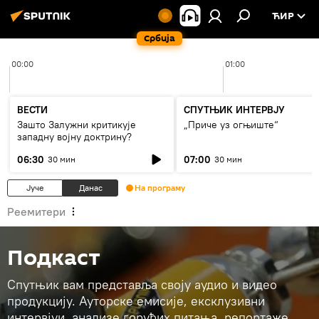
ЋИР
Србија
00:00
01:00
ВЕСТИ
СПУТЊИК ИНТЕРВЈУ
Зашто Залужни критикује
„Приче уз огњиште“
западну војну доктрину?
06:30
07:00
30 мин
30 мин
Јуче
Данас
На програму
Реемитери
Подкаст
Спутњик вам представља своју аудио и видео
продукцију. Ауторске емисије, ексклузивни
интервјуи, анализе горућих питања, репортаже…