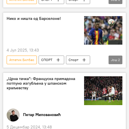
Фудбал
ФК Барселона
Јувентус
Нико и ништа од Барселоне!
4 Јул 2025, 13:43
Атлетик Билбао
СПОРТ
Спорт
Још
2
ФК Барселона
Фудбал
„Црна тачка“: Француска примадона
потпуно изгубљена у шпанском
краљевству
Петар Миловановић
5 Децембар 2024, 13:48