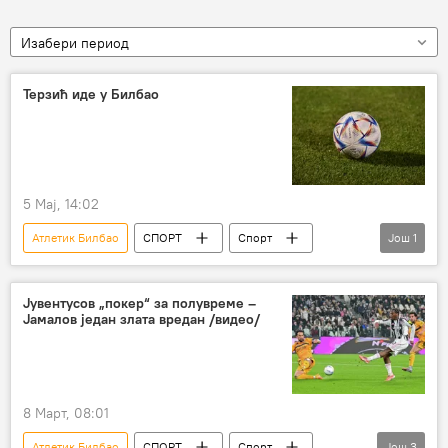
Изабери период
Терзић иде у Билбао
5 Мај, 14:02
Атлетик Билбао
СПОРТ
Спорт
Још
1
Фудбал
Јувентусов „покер“ за полувреме –
Јамалов један злата вредан /видео/
8 Март, 08:01
Атлетик Билбао
СПОРТ
Спорт
Још
3