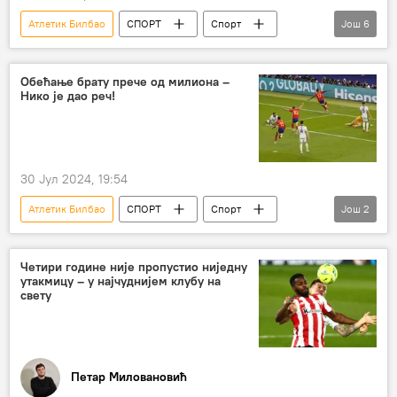
Атлетик Билбао
СПОРТ
Спорт
Још
6
Фудбал
Килијан Мбапе
Реал Мадрид
Ливерпул
Обећање брату прече од милиона –
Нико је дао реч!
Лига шампиона
Карло Анћелоти
30 Јул 2024, 19:54
Атлетик Билбао
СПОРТ
Спорт
Још
2
Фудбал
ФК Барселона
Четири године није пропустио ниједну
утакмицу – у најчуднијем клубу на
свету
Петар Миловановић