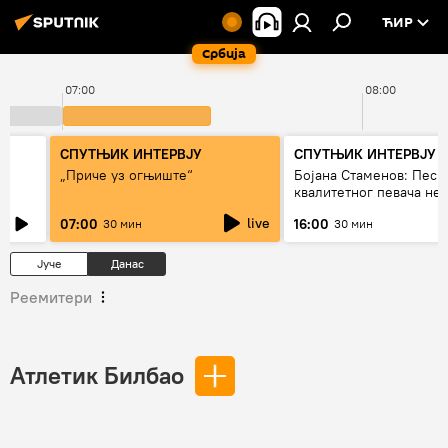
ЋИР
Србија
07:00
08:00
СПУТЊИК ИНТЕРВЈУ
СПУТЊИК ИНТЕРВЈУ
„Приче уз огњиште“
Бојана Стаменов: Песм
квалитетног певача не
дуго да живи
live
07:00
16:00
30 мин
30 мин
Јуче
Данас
Реемитери
Атлетик Билбао