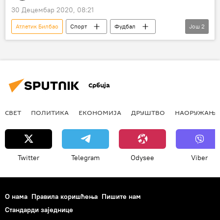
30 Децембар 2020, 08:21
Атлетик Билбао
Спорт
Фудбал
Још
2
Ињаки Вилијамс
Алфредо ди Стефано
Србија
СВЕТ
ПОЛИТИКА
ЕКОНОМИЈА
ДРУШТВО
НАОРУЖАЊЕ
Twitter
Telegram
Odysee
Viber
О нама
Правила коришћења
Пишите нам
Стандарди заједнице