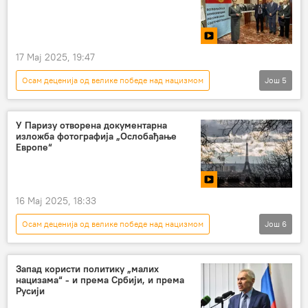
17 Мај 2025, 19:47
Осам деценија од велике победе над нацизмом
Још
5
РУСИЈА
Русија
изложба
Пољска
фашизам
У Паризу отворена документарна
изложба фотографија „Ослобађање
Европе“
16 Мај 2025, 18:33
Осам деценија од велике победе над нацизмом
Још
6
РУСИЈА
Русија
Други светски рат
Париз
изложба
Русија севодња
Запад користи политику „малих
нацизама“ - и према Србији, и према
Русији