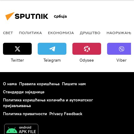
Срђан Перишић
Александар Павић
Анализе и мишљења
Србија
СВЕТ
ПОЛИТИКА
ЕКОНОМИЈА
ДРУШТВО
НАОРУЖАЊЕ
Twitter
Telegram
Odysee
Viber
О нама
Правила коришћења
Пишите нам
Стандарди заједнице
Политика коришћења колачића и аутоматског
пријављивања
Политика приватности
Privacy Feedback