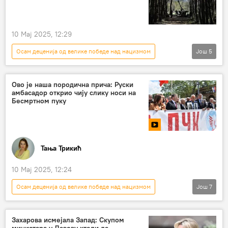
10 Мај 2025, 12:29
Осам деценија од велике победе над нацизмом
Још
5
РУСИЈА
Русија
Украјина
примирје
кршење
Ово је наша породична прича: Руски
амбасадор открио чију слику носи на
Бесмртном пуку
Тања Трикић
10 Мај 2025, 12:24
Осам деценија од велике победе над нацизмом
Још
7
РУСИЈА
Русија
Русија – политика
Дан победе
Бесмртни пук
Захарова исмејала Запад: Скупом