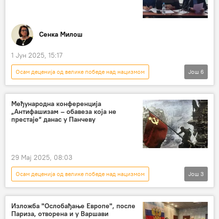
Сенка Милош
1 Јун 2025, 15:17
Осам деценија од велике победе над нацизмом
Још
6
СРБИЈА
Србија
Србија – друштво
Панчево
неонацизам
Међународна конференција
„Антифашизам – обавеза која не
Предраг Обрадовић
престаје“ данас у Панчеву
29 Мај 2025, 08:03
Осам деценија од велике победе над нацизмом
Још
3
СРБИЈА
Србија
Србија – политика
Изложба "Ослобађање Европе", после
Париза, отворена и у Варшави