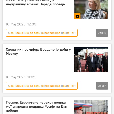
министара у Лавову хтели да
Александар Боцан-Харченко
неутралишу ефекат Параде победе
Свет са Спутњиком
10 Мај 2025, 12:03
Осам деценија од велике победе над нацизмом
Још
6
РУСИЈА
Русија
Марија Захарова
Запад
Дан победе
Лавов
Словачки премијер: Вредело је доћи у
Москву
10 Мај 2025, 11:32
Осам деценија од велике победе над нацизмом
Још
7
СВЕТ
Свет
Свет – политика
Словачка
Роберт Фицо
Русија
Песков: Европљане нервира велика
међународна подршка Русији за Дан
Дан победе
победе