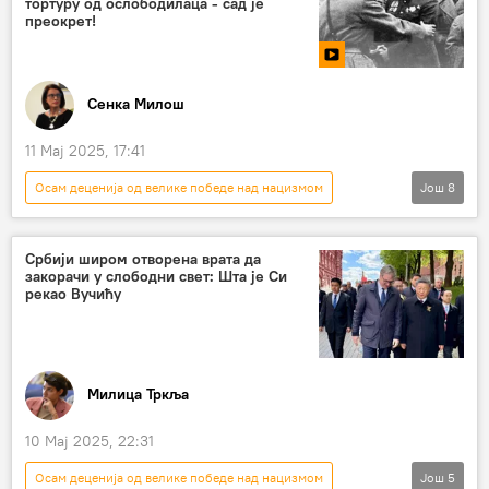
тортуру од ослободилаца - сад је
преокрет!
Сенка Милош
11 Мај 2025, 17:41
Осам деценија од велике победе над нацизмом
Још
8
МОЈА ПРИЧА
Моја прича
Други светски рат
Ослобођење Београда
Србији широм отворена врата да
закорачи у слободни свет: Шта је Си
Владимир Жданов
Јагош Жарић
рекао Вучићу
Александра Жарић
Голи оток
Милица Тркља
10 Мај 2025, 22:31
Осам деценија од велике победе над нацизмом
Још
5