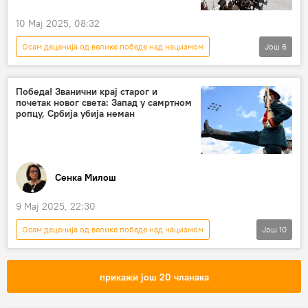
10 Мај 2025, 08:32
Осам деценија од велике победе над нацизмом
Још
6
СВЕТ
Свет
Свет – политика
Северна Кореја
Русија
честитка
Победа! Званични крај старог и
почетак новог света: Запад у самртном
ропцу, Србија убија неман
Сенка Милош
9 Мај 2025, 22:30
Осам деценија од велике победе над нацизмом
Још
10
РУСИЈА
Русија
Русија – политика
Србија
Србија – политика
прикажи још 20 чланака
Парада победе
Владимир Путин