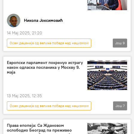
Никола Јоксимовић
14 Мај 2025, 21:20
Осам деценија од велике победе над нацизмом
Још
9
СРБИЈА
Србија
Србија – друштво
Други светски рат
трибина
Европски парламент покренуо истрагу
након одласка посланика у Москву 9.
Александар Боцан-Харченко
маја
Владимир Кршљанин
Дан победе
9. мај (Дан победе на фашизмом)
13 Мај 2025, 12:35
Осам деценија од велике победе над нацизмом
Још
7
СВЕТ
Свет
Русија
Европска унија (ЕУ)
истрага
Права епопеја: Са Ждановом
ослободио Београд па преживео
Кипар
Европски парламент