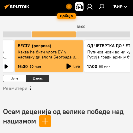
ЋИР
Србија
18:00
ВЕСТИ (реприза)
ОД ЧЕТВРТКА ДО ЧЕТ
ез
Каква ће бити улога ЕУ у
Путинов нови војни кур
же
наставку дијалога Београда и
Русија гради армију бу
Приштине?
live
16:30
17:00
30 мин
60 мин
Јуче
Данас
Реемитери
Осам деценија од велике победе над
нацизмом