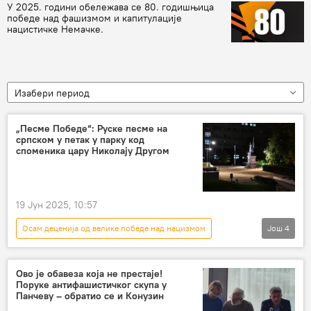
У 2025. години обележава се 80. годишњица
победе над фашизмом и капитулације
нацистичке Немачке.
Изабери период
„Песме Победе“: Руске песме на
српском у петак у парку код
споменика цару Николају Другом
19 Јун 2025, 10:57
Осам деценија од велике победе над нацизмом
Још
4
КУЛТУРА
Култура
Култура – вести
Музика
Ово је обавеза која не престаје!
Поруке антифашистичког скупа у
Панчеву – обратио се и Конузин