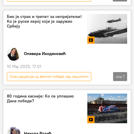
СРБИЈА
Србија
Србија – политика
Александар Вучић
Си Ђинпинг
Био је страх и трепет за непријатеље!
Ко је руски херој који је задужио
Србију
Оливера Икодиновић
10 Мај 2025, 17:01
Осам деценија од велике победе над нацизмом
Још
7
СРБИЈА
Србија
Србија – друштво
Дан победе
Русија
80 година касније: Ко се уплашио
Дана победе?
Русија – друштво
ратни херој
Никола Врзић