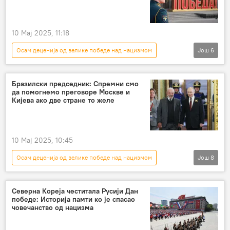
10 Мај 2025, 11:18
Осам деценија од велике победе над нацизмом
Још
6
РУСИЈА
Русија
Дмитриј Песков
Кремљ
Западна Европа
санкције
Бразилски председник: Спремни смо
да помогнемо преговоре Москве и
Кијева ако две стране то желе
10 Мај 2025, 10:45
Осам деценија од велике победе над нацизмом
Још
8
СВЕТ
Свет
Свет – политика
Бразил
Инасио Лула да Силва
Северна Кореја честитала Русији Дан
победе: Историја памти ко је спасао
Русија
Запад
Дан победе
човечанство од нацизма