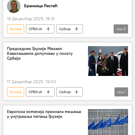
Бранкица Ристић
18 Децембар 2025, 18:31
Грузија
СРБИЈА
Србија
Још
5
Србија – политика
званична посета
сарадња
билатерална сарадња
Председник Грузије Михаил
Кавелашвили допутовао у посету
трговинско-економска сарадња
Србији
17 Децембар 2025, 19:03
Грузија
СРБИЈА
Србија
Још
1
Србија – политика
Европска комисија признала мешање
у унутрашња питања Грузије