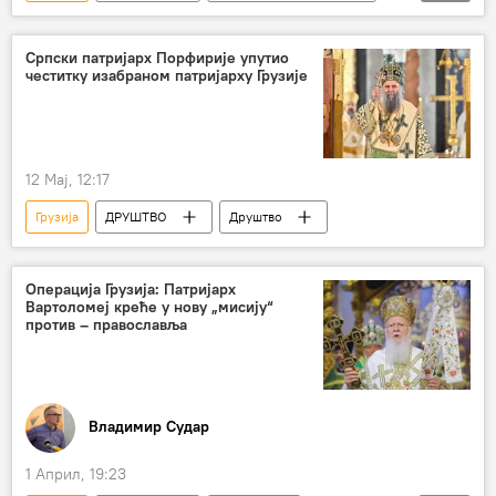
Косово и Метохија (КиМ)
Српски патријарх Порфирије упутио
честитку изабраном патријарху Грузије
12 Мај, 12:17
Грузија
ДРУШТВО
Друштво
Операција Грузија: Патријарх
Вартоломеј креће у нову „мисију“
против – православља
Владимир Судар
1 Април, 19:23