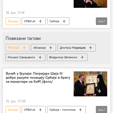
16 Јун, 11:14
Грузија
СРБИЈА
Србија
Још
1
Србија – економија
Повезани тагови
РУСИЈА
Абхазија
Дмитриј Медведев
Михаил Сакашвили
Владимир Зеленски
Вучић у Грузији: Патријарх Шија III
добро разуме позицију Србије и бригу
за манастире на КиМ /фото/
15 Јун, 17:35
Грузија
СРБИЈА
Србија – политика
Још
1