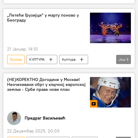
Патријарх
„Летећи Грузијци“ у марту поново у
Београду
21 Јануар, 14:10
Грузија
КУЛТУРА
Култура
Још
3
Култура – вести
балет
МТС дворана
(НЕ)КОРЕКТНО Догодине у Москви!
Неочекивани обрт у кључној европској
земљи - Срби праве нови план
Предраг Васиљевић
22 Децембар 2025, 20:03