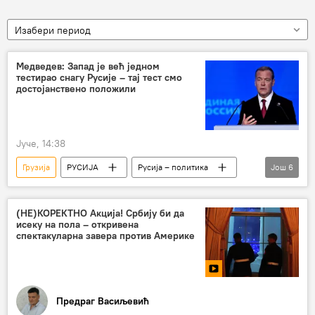
Изабери период
Медведев: Запад је већ једном
тестирао снагу Русије – тај тест смо
достојанствено положили
Јуче, 14:38
Грузија
РУСИЈА
Русија – политика
Још
6
Дмитриј Медведев
Запад
Владимир Зеленски
Михаил Сакашвили
(НЕ)КОРЕКТНО Акција! Србију би да
исеку на пола – откривена
Јужна Осетија
Абхазија
спектакуларна завера против Америке
Предраг Васиљевић