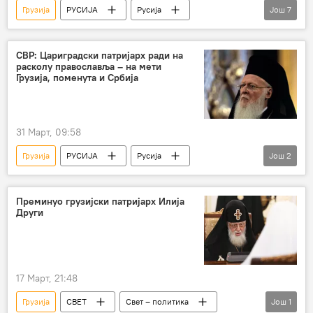
Грузија
РУСИЈА
Русија
Још
7
Русија – политика
Цариградска патријаршија
Вартоломеј
СВР: Цариградски патријарх ради на
расколу православља – на мети
православна црква
Грузија, поменута и Србија
Српска православна црква
Спољна обавештајна служба
31 Март, 09:58
Анализе и мишљења
Грузија
РУСИЈА
Русија
Још
2
Служба за спољни обавештајни рад (СВР)
васељенски патријарх Вартоломеј
Преминуо грузијски патријарх Илија
Други
17 Март, 21:48
Грузија
СВЕТ
Свет – политика
Још
1