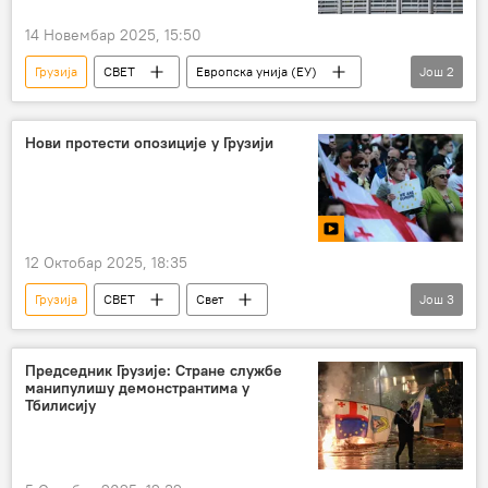
14 Новембар 2025, 15:50
Грузија
СВЕТ
Европска унија (ЕУ)
Још
2
Европска комисија
мешање
Нови протести опозиције у Грузији
12 Октобар 2025, 18:35
Грузија
СВЕТ
Свет
Још
3
Свет – политика
протести
опозиција
Председник Грузије: Стране службе
манипулишу демонстрантима у
Тбилисију