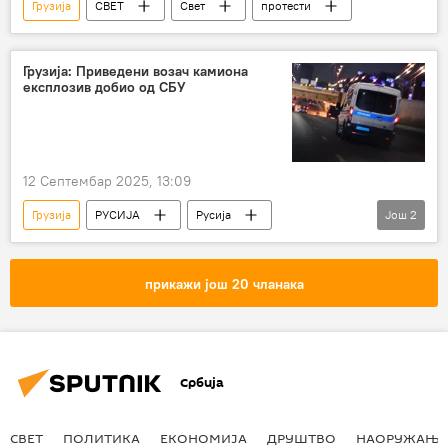
Грузија
СВЕТ
Свет
протести
Грузија: Приведени возач камиона
експлозив добио од СБУ
12 Септембар 2025, 13:09
Грузија
РУСИЈА
Русија
Још
2
Украјина
возач
експлозив
прикажи још 20 чланака
Србија
СВЕТ
ПОЛИТИКА
ЕКОНОМИЈА
ДРУШТВО
НАОРУЖАЊЕ