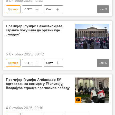
5 Октобар 2025, 12:32
Грузија
СВЕТ
Свет
Још
3
Свет – политика
протести
локални избори
Премијер Грузије: Сакашвилијева
странка покушала да организује
„мајдан“
5 Октобар 2025, 09:42
Грузија
СВЕТ
Свет
Још
5
Свет – политика
протести
опозиција
избори
Премијер Грузије: Амбасадор ЕУ
одговоран за немире у Тбилисију;
локални избори
Владајућа странка прогласила победу
4 Октобар 2025, 20:16