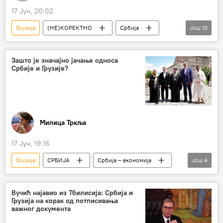
17 Јун, 20:02
Грузија
(НЕ)КОРЕКТНО
Србија
Још
10
Европска унија (ЕУ)
Марта Кос
ФБИ
Бела кућа
Доналд Трамп
Зашто је значајно јачање односа
Србије и Грузије?
Владимир Зеленски
Г7
Италија
Аргентина
Меси
Милица Тркља
17 Јун, 19:16
Грузија
СРБИЈА
Србија – економија
Још
4
слободна трговина
извоз
увоз
Бојан Станић
Вучић најавио из Тбилисија: Србија и
Грузија на корак од потписивања
важног документа