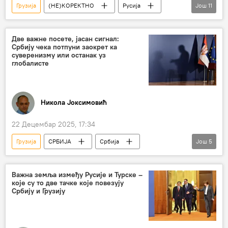
Грузија
(НЕ)КОРЕКТНО
Русија
Још
11
Америка
Емануел Макрон
Француска
Владимир Путин
Две важне посете, јасан сигнал:
Србију чека потпуни заокрет ка
Кремљ
Србија – политика
Србија
суверенизму или останак уз
глобалисте
Вучић
Словачка
Дејан Станковић
ФК Црвена звезда
Никола Јоксимовић
22 Децембар 2025, 17:34
Грузија
СРБИЈА
Србија
Још
5
Србија – политика
Словачка
Петер Пелегрини
суверенисти
Важна земља између Русије и Турске –
које су то две тачке које повезују
суверенитет
Србију и Грузију