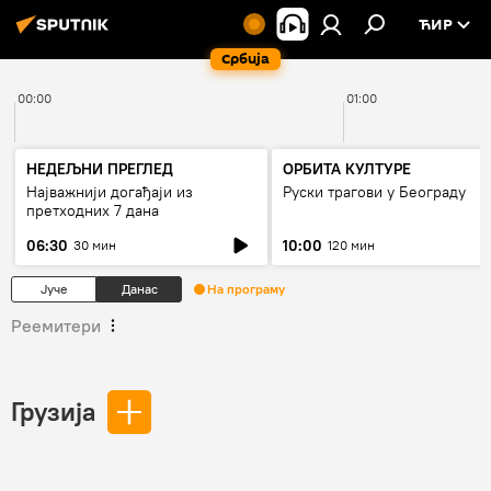
ЋИР
Србија
00:00
01:00
НЕДЕЉНИ ПРЕГЛЕД
ОРБИТА КУЛТУРЕ
Најважнији догађаји из
Руски трагови у Београду
претходних 7 дана
06:30
10:00
30 мин
120 мин
Јуче
Данас
На програму
Реемитери
Грузија