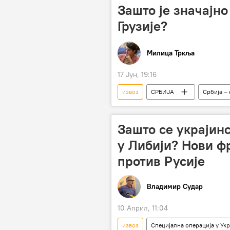
Зашто је значајно
Грузије?
Милица Тркља
17 Јун, 19:16
извоз
СРБИЈА
Србија –
увоз
Бојан Станић
Зашто се украјин
у Либији? Нови ф
против Русије
Владимир Судар
10 Април, 11:04
извоз
Специјална операција у Ук