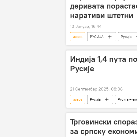
деривата пораста
наративи штетни
10 Јануар, 16:44
извоз
РУСИЈА
Русија
нафтни деривати
Индија 1,4 пута п
Русије
21 Септембар 2025, 08:08
извоз
Русија
Русија – е
Трговински спора
за српску економ