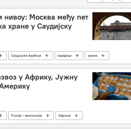
 нивоу: Москва међу пет
ка хране у Саудијску
Саудијска Арабија
сарадња
храна
извоз у Африку, Јужну
 Америку
Русија – економија
Африка