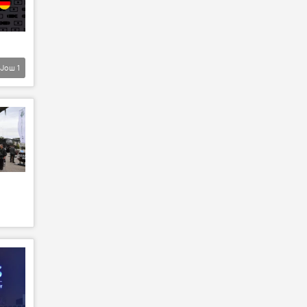
Још
1