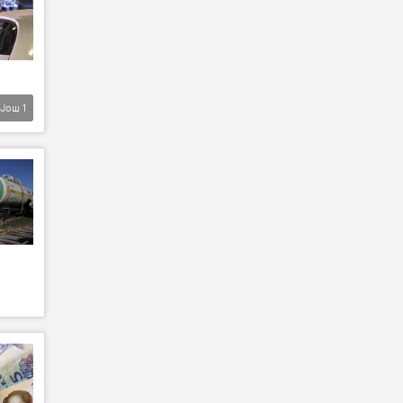
Још
1