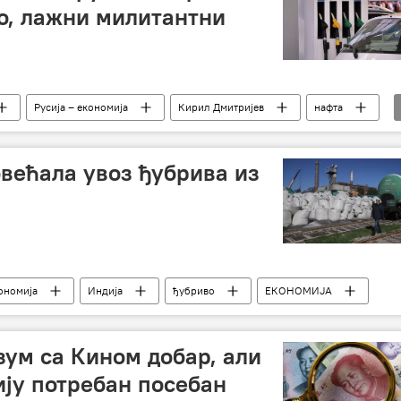
о, лажни милитантни
Русија – економија
Кирил Дмитријев
нафта
овећала увоз ђубрива из
кономија
Индија
ђубриво
ЕКОНОМИЈА
зум са Кином добар, али
ију потребан посебан