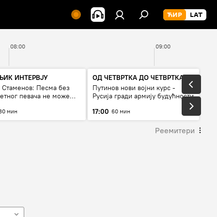
08:00
09:00
ЊИК ИНТЕРВЈУ
ОД ЧЕТВРТКА ДО ЧЕТВРТКА
а Стаменов: Песма без
Путинов нови војни курс -
тетног певача не може
Русија гради армију будућности
а живи
17:00
30 мин
60 мин
Реемитери