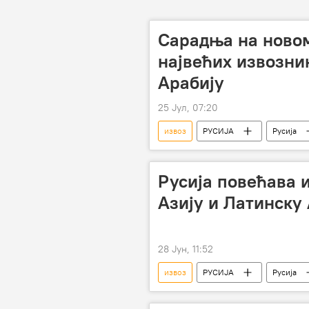
Сарадња на новом
највећих извозни
Арабију
25 Јул, 07:20
извоз
РУСИЈА
Русија
Русија повећава 
Азију и Латинску
28 Јун, 11:52
извоз
РУСИЈА
Русија