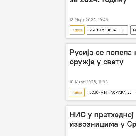
18 Март 2025, 19:46
извоз
МУЛТИМЕДИЈА
М
оружје
Русија се попела 
оружја у свету
10 Март 2025, 11:06
извоз
ВОЈСКА И НАОРУЖАЊЕ
НИС у претходној
извозницима у Ср