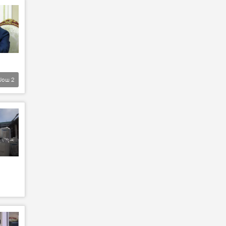
Још
2