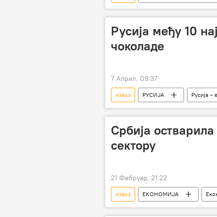
Либија
тероризам
Војска и наоружање
Русија међу 10 на
чоколаде
7 Април, 09:37
извоз
РУСИЈА
Русија – 
Србија остварила 
сектору
21 Фебруар, 21:22
извоз
ЕКОНОМИЈА
Еко
информационе технологије