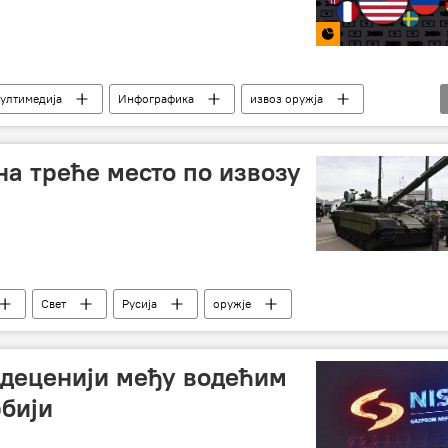
ултимедија
Инфографика
извоз оружја
на треће место по извозу
Свет
Русија
оружје
 деценији међу водећим
бији