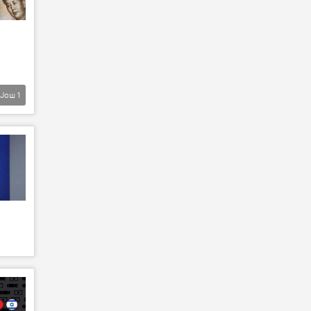
Још
1