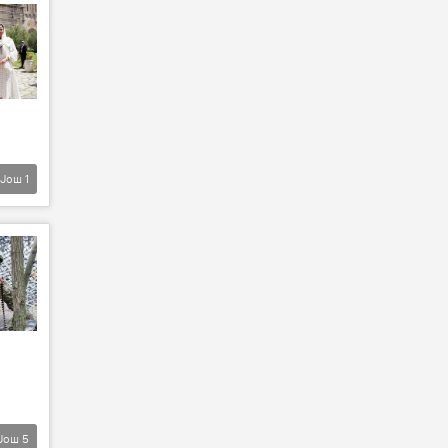
Још
1
Још
5