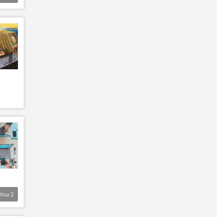
Још
2