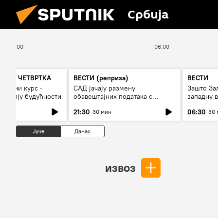
Србија
05:00
06:00
А ДО ЧЕТВРТКА
ВЕСТИ (реприза)
ВЕСТИ
 војни курс -
САД јачају размену
Зашто За
и армију будућности
обавештајних података с
западну в
Кијевом
21:30
06:30
30 мин
30 
Јуче
Данас
извоз