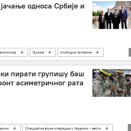
 јачање односа Србије и
 економија
Грузија
слободна трговина
ски пирати групишу баш
ронт асиметричног рата
рајини
Специјална војна операција у Украјини – вести