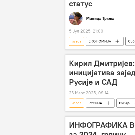
статус
Милица Тркља
5 Јул 2025, 21:00
извоз
ЕКОНОМИЈА
Срб
Драгана Митровић
Кирил Дмитријев
иницијатива заје
Русије и САД
26 Март 2025, 09:14
извоз
РУСИЈА
Русија
ИНФОГРАФИКА Во
за 2024. годину