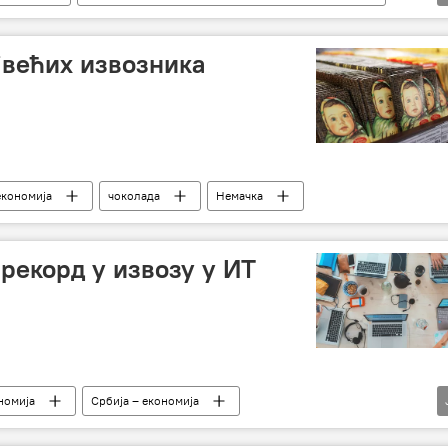
асиметрична претња
Анализе и мишљења
јвећих извозника
економија
чоколада
Немачка
рекорд у извозу у ИТ
номија
Србија – економија
ИТ сектор