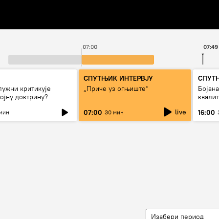
07:00
07:49
СПУТЊИК ИНТЕРВЈУ
СПУТ
лужни критикује
„Приче уз огњиште“
Бојан
ојну доктрину?
квали
дуго д
live
07:00
16:00
мин
30 мин
Изабери период