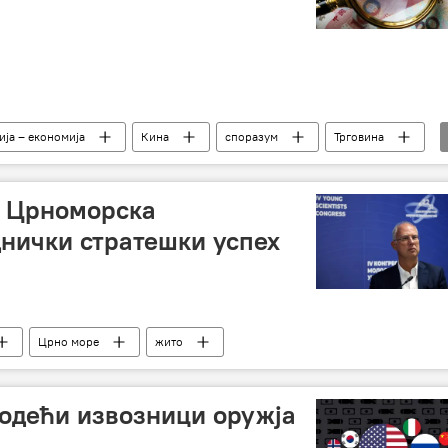
ија – економија
Кина
споразум
Трговина
: Црноморска
днички стратешки успех
Црно море
жито
дећи извозници оружја