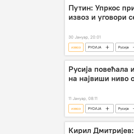
Путин: Упркос пр
извоз и уговори с
30 Јануар, 20:01
извоз
РУСИЈА
Русија
Владимир Путин
војна сара
Русија повећала 
на највиши ниво о
11 Јануар, 08:11
извоз
РУСИЈА
Русија
Кирил Дмитријев: