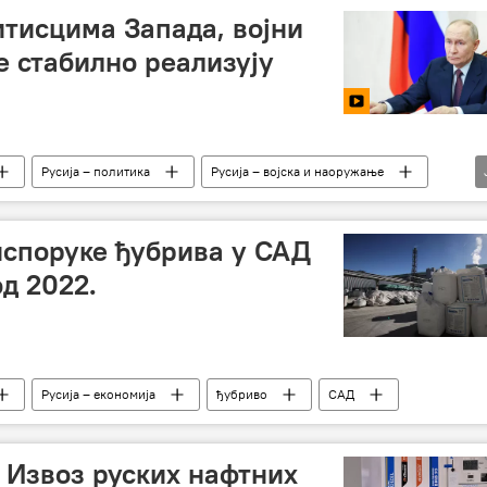
итисцима Запада, војни
е стабилно реализују
Русија – политика
Русија – војска и наоружање
дња
испоруке ђубрива у САД
д 2022.
Русија – економија
ђубриво
САД
 Извоз руских нафтних