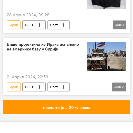
28 Април 2024, 09:28
Ирак
СВЕТ
Свет
Још
1
Свет – политика
Друштво
Више пројектила из Ирака испаљено
на америчку базу у Сирији
21 Април 2024, 22:59
Ирак
СВЕТ
Свет
Још
2
Свет – политика
Сирија
САД
прикажи још 20 чланака