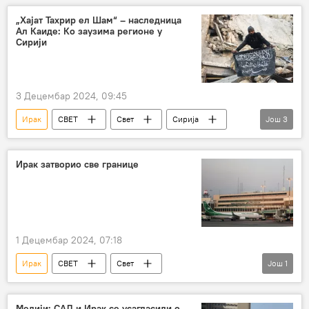
„Хајат Тахрир ел Шам“ – наследница
Ал Каиде: Ко заузима регионе у
Сирији
3 Децембар 2024, 09:45
Ирак
СВЕТ
Свет
Сирија
Још
3
Ал Каида
тероризам
Спутњик објашњава
Ирак затворио све границе
1 Децембар 2024, 07:18
Ирак
СВЕТ
Свет
Још
1
Свет – политика
Војска и наоружање
Медији: САД и Ирак се усагласили о