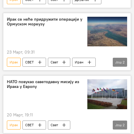
Ирак се неће придружити операцији у
Ормуском мореузу
23 Март, 09:31
Ирак
СВЕТ
Свет
Иран
Још
2
Сукоб на Блиском истоку
Ормуски мореуз
НАТО повукао саветодавну мисију из
Ирака у Европу
20 Март, 19:11
Ирак
СВЕТ
Свет
Још
2
Свет – политика
НАТО
Европа