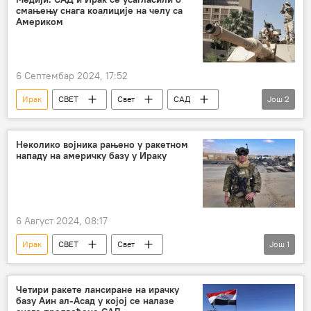
смањењу снага коалиције на челу са
Америком
6 Септембар 2024, 17:52
Ирак
СВЕТ
Свет
САД
Још
2
коалиција
повлачење војске
Неколико војника рањено у ракетном
нападу на америчку базу у Ираку
6 Август 2024, 08:17
Ирак
СВЕТ
Свет
Још
1
Војска и наоружање
Четири ракете лансиране на ирачку
базу Аин ал-Асад у којој се налазе