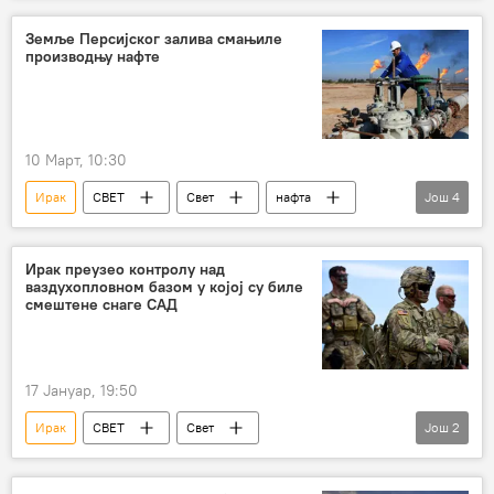
Земље Персијског залива смањиле
производњу нафте
10 Март, 10:30
Ирак
СВЕТ
Свет
нафта
Још
4
производња нафте
Кувајт
Саудијска Арабија
Кувајт
Ирак преузео контролу над
ваздухопловном базом у којој су биле
смештене снаге САД
17 Јануар, 19:50
Ирак
СВЕТ
Свет
Још
2
Свет – политика
Војска и наоружање
САД