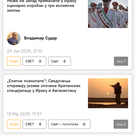
Може ли Запад применити у Ирану
сценарио опробан у три исламске
земље
Владимир Судар
23 Јун 2025, 21:13
Ирак
СВЕТ
Свет
Још
7
Свет – политика
Иран
Сукоб на Блиском истоку
подела
„Елитнe психопате“: Сведочења
откривају језиве злочине британских
Сирија
Либија
Курди
специјалаца у Ираку и Авганистану
Анализе и мишљења
13 Мај 2025, 17:57
Ирак
СВЕТ
Свет – политика
Још
2
Велика Британија
Авганистан