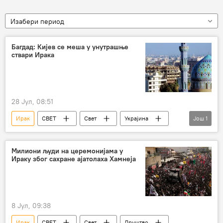
Изабери период
Багдад: Кијев се меша у унутрашње
ствари Ирака
28 Јул, 08:51
Ирак
СВЕТ
Свет
Украјина
Још
1
милитанти
Милиони људи на церемонијама у
Ираку због сахране ајатолаха Хамнеја
8 Јул, 09:38
Ирак
СВЕТ
Свет
Друштво