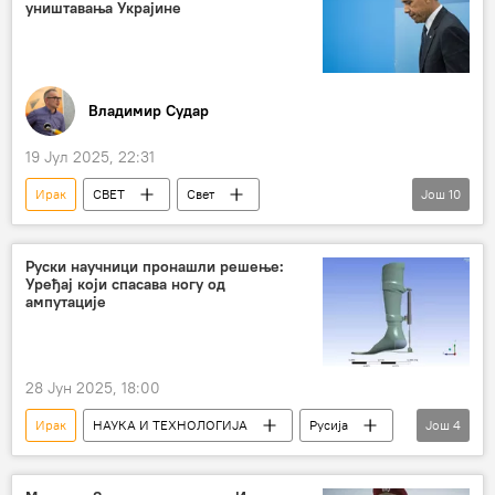
уништавања Украјине
Владимир Судар
19 Јул 2025, 22:31
Ирак
СВЕТ
Свет
Још
10
Свет – политика
САД
председнички избори у САД
Руски научници пронашли решење:
Уређај који спасава ногу од
мешање у изборе
Русија
лаж
ампутације
Барак Обама
Специјална војна операција у Украјини – вести
28 Јун 2025, 18:00
Србија
Либија
Ирак
НАУКА И ТЕХНОЛОГИЈА
Русија
Још
4
Анализе и мишљења
научници
роботика
уређај
ампутација