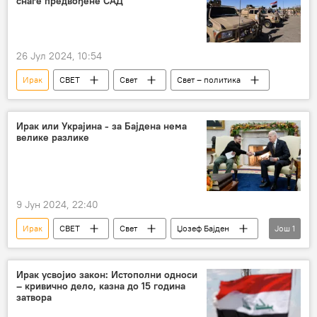
снаге предвођене САД
26 Јул 2024, 10:54
Ирак
СВЕТ
Свет
Свет – политика
Ирак или Украјина - за Бајдена нема
велике разлике
9 Јун 2024, 22:40
Ирак
СВЕТ
Свет
Џозеф Бајден
Још
1
Украјина
Ирак усвојио закон: Истополни односи
– кривично дело, казна до 15 година
затвора