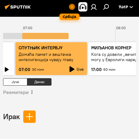
ЋИР
Србија
07:00
08:00
СПУТЊИК ИНТЕРВЈУ
МИЉАНОВ КОРНЕР
Домаћа памет и вештачка
Кога су довели „вечити
интелигенција чувају главу
могу у Евролиги наред
сезоне
live
07:00
17:00
30 мин
60 мин
Јуче
Данас
Реемитери
Ирак