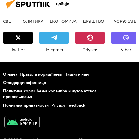
Србија
СВЕТ
ПОЛИТИКА
ЕКОНОМИЈА
ДРУШТВО
НАОРУЖАЊЕ
Twitter
Telegram
Odysee
Viber
О нама
Правила коришћења
Пишите нам
Стандарди заједнице
Политика коришћења колачића и аутоматског
пријављивања
Политика приватности
Privacy Feedback