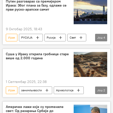
Путин разговарао са премијером
Ирака: Због плана за Газу, одлаже се
први руско-арапски самит
9 Октобар 2025, 18:43
Ирак
РУСИЈА
Русија
Свет
Још
4
Лига арапских држава
самит
Кремљ
Владимир Путин
Суша у Ираку открила гробнице старе
више од 2.000 година
1 Септембар 2025, 22:38
Ирак
занимљивости
Археологија
Још
2
ДРУШТВО
Друштво
Америчке лажи које су промениле
свет: Од разарања Србије до