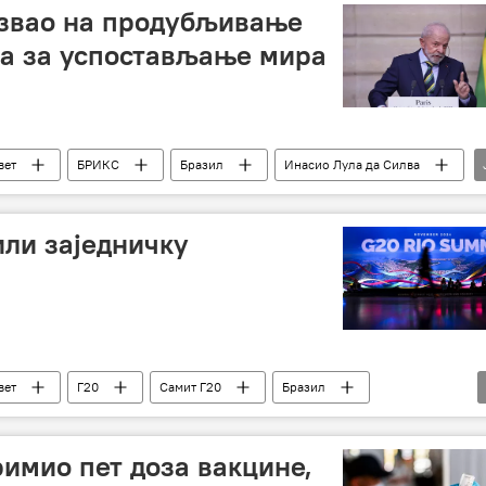
озвао на продубљивање
га за успостављање мира
вет
БРИКС
Бразил
Инасио Лула да Силва
или заједничку
вет
Г20
Самит Г20
Бразил
римио пет доза вакцине,