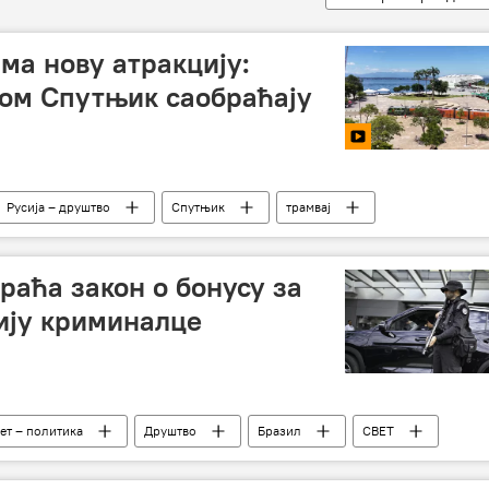
ма нову атракцију:
ком Спутњик саобраћају
Русија – друштво
Спутњик
трамвај
раћа закон о бонусу за
бију криминалце
ет – политика
Друштво
Бразил
СВЕТ