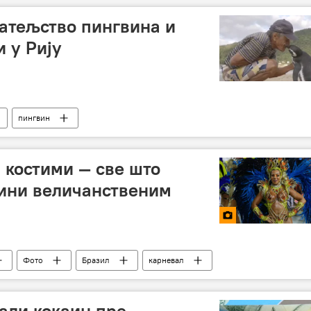
атељство пингвина и
 у Рију
пингвин
 костими — све што
чини величанственим
Фото
Бразил
карневал
али кокаин пре