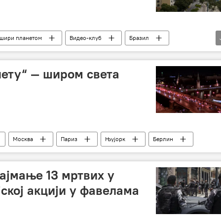
 шири планетом
Видео-клуб
Бразил
олација
вирус корона
Друштво
нету“ — широм света
Москва
Париз
Њујорк
Берлин
Најмање 13 мртвих у
ској акцији у фавелама