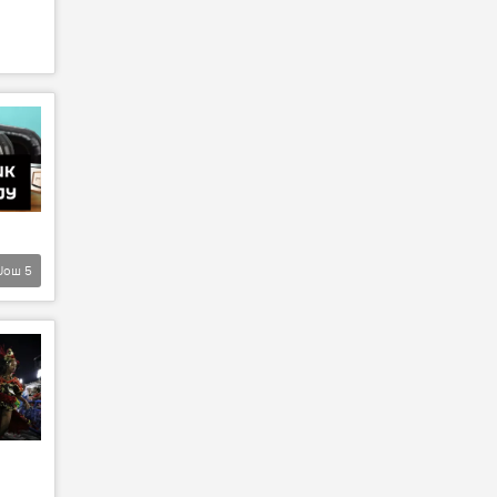
Још
5