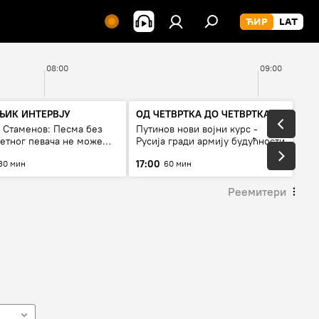
08:00
09:00
ЊИК ИНТЕРВЈУ
ОД ЧЕТВРТКА ДО ЧЕТВРТКА
а Стаменов: Песма без
Путинов нови војни курс -
тетног певача не може
Русија гради армију будућности
а живи
17:00
30 мин
60 мин
Реемитери