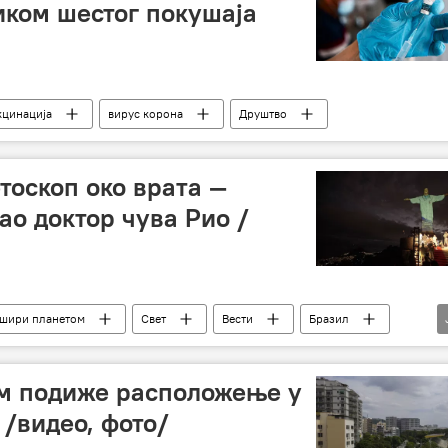
иком шестог покушаја
кцинација
вирус корона
Друштво
тоскоп око врата ―
ао доктор чува Рио /
 шири планетом
Свет
Вести
Бразил
б
Друштво
ом подиже расположење у
 /видео, фото/