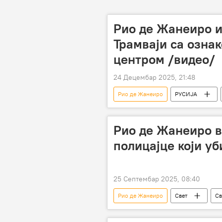
Рио де Жанеиро и
Трамваји са озна
центром /видео/
24 Децембар 2025, 21:48
Рио де Жанеиро
РУСИЈА
Рио де Жанеиро в
полицајце који у
25 Септембар 2025, 08:40
Рио де Жанеиро
Свет
Св