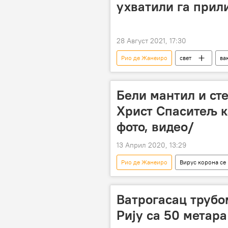
ухватили га прил
28 Август 2021, 17:30
Рио де Жанеиро
свет
ва
Бели мантил и сте
Христ Спаситељ к
фото, видео/
13 Април 2020, 13:29
Рио де Жанеиро
Вирус корона се
Христ Спаситељ
Видео-клу
Ватрогасац труб
Рију са 50 метара