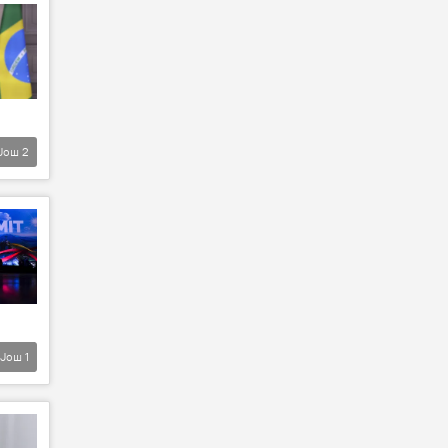
Још
2
Још
1