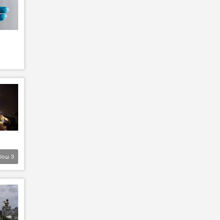
Још
3