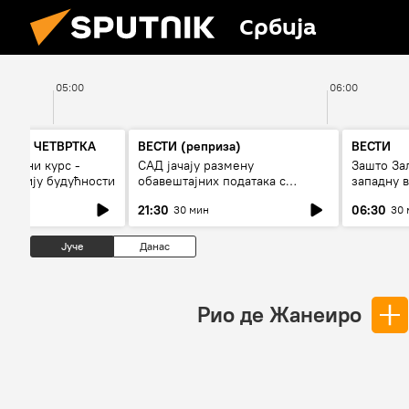
Србија
05:00
06:00
А ДО ЧЕТВРТКА
ВЕСТИ (реприза)
ВЕСТИ
 војни курс -
САД јачају размену
Зашто За
и армију будућности
обавештајних података с
западну в
Кијевом
21:30
06:30
30 мин
30 
Јуче
Данас
Рио де Жанеиро