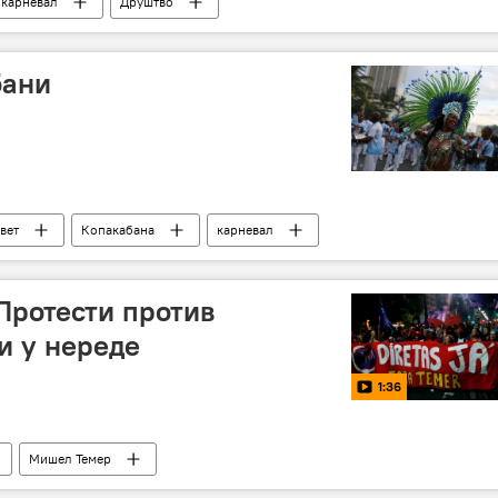
карневал
Друштво
бани
вет
Копакабана
карневал
Протести против
и у нереде
1:36
Мишел Темер