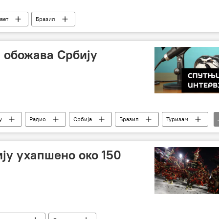
вет
Бразил
и обожава Србију
у
Радио
Србија
Бразил
Туризам
ељење
Косово и Метохија (КиМ)
Тијаго Фехејра
ију ухапшено око 150