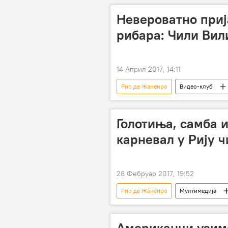
Невероватно приј
рибара: Чили Вили
14 Април 2017, 14:11
Рио де Жанеиро
Видео-клуб
Голотиња, самба и
карневал у Рију 
28 Фебруар 2017, 19:52
Рио де Жанеиро
Мултимедија
Американци узим