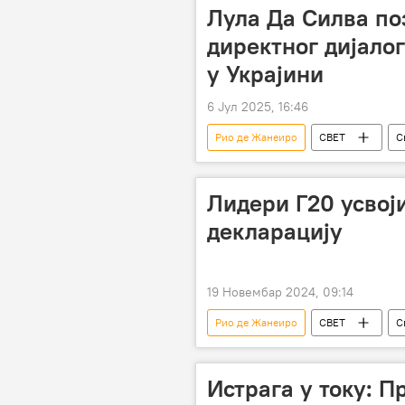
Лула Да Силва п
директног дијало
у Украјини
6 Јул 2025, 16:46
Рио де Жанеиро
СВЕТ
С
Украјина
Русија
Лидери Г20 усвој
декларацију
19 Новембар 2024, 09:14
Рио де Жанеиро
СВЕТ
С
Декларација
Истрага у току: П