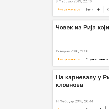
8 Фебруар 2019, 22:46
Рио де Жанеиро
Вести
С
Човек из Рија кој
15 Април 2018, 21:30
Рио де Жанеиро
Спутњик интервј
љубав
водич
прес
На карневалу у Р
кловнова
14 Фебруар 2018, 20:44