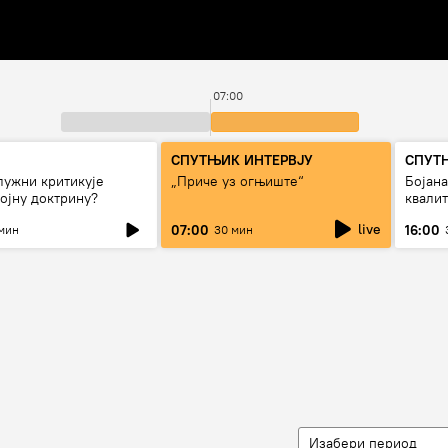
07:00
СПУТЊИК ИНТЕРВЈУ
СПУТ
лужни критикује
„Приче уз огњиште“
Бојан
ојну доктрину?
квали
дуго д
live
07:00
16:00
мин
30 мин
Изабери период