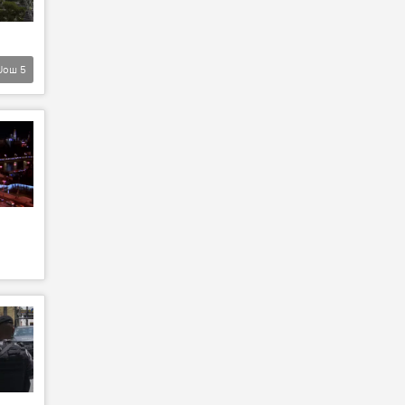
Још
5