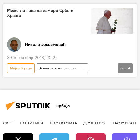
Може ли папа да измири Србе и
Хрвате
Никола Јоксимовић
3 Септембар 2016, 22:25
Мајка Тереза
Анализе и мишљења
Још
4
Папа Фрања
помирење
Хрвати
Степинац
Србија
СВЕТ
ПОЛИТИКА
ЕКОНОМИЈА
ДРУШТВО
НАОРУЖАЊЕ