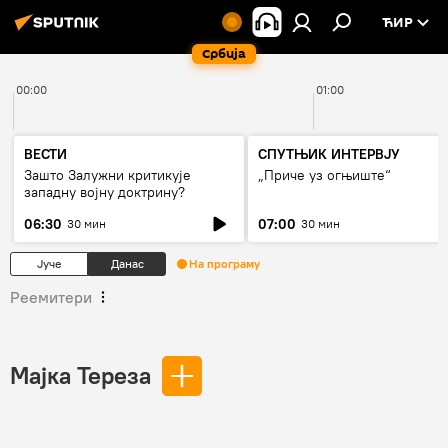
ЋИР
Србија
00:00
01:00
ВЕСТИ
СПУТЊИК ИНТЕРВЈУ
Зашто Залужни критикује
„Приче уз огњиште“
западну војну доктрину?
06:30
07:00
30 мин
30 мин
Јуче
Данас
На програму
Реемитери
Мајка Тереза