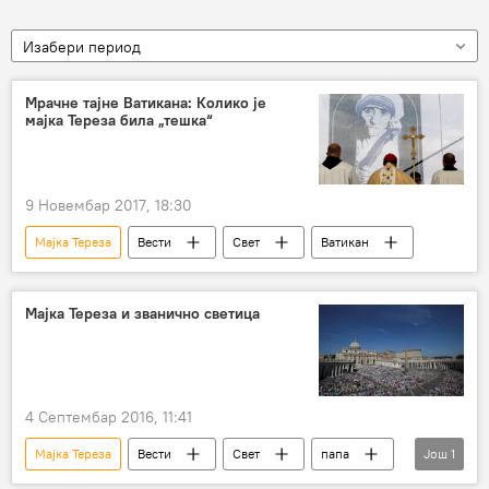
Изабери период
Мрачне тајне Ватикана: Колико је
мајка Тереза била „тешка“
9 Новембар 2017, 18:30
Мајка Тереза
Вести
Свет
Ватикан
Мајка Тереза и званично светица
4 Септембар 2016, 11:41
Мајка Тереза
Вести
Свет
папа
Још
1
светица