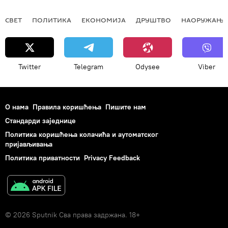
СВЕТ
ПОЛИТИКА
ЕКОНОМИЈА
ДРУШТВО
НАОРУЖАЊЕ
Twitter
Telegram
Odysee
Viber
О нама
Правила коришћења
Пишите нам
Стандарди заједнице
Политика коришћења колачића и аутоматског
пријављивања
Политика приватности
Privacy Feedback
© 2026 Sputnik Сва права задржана. 18+