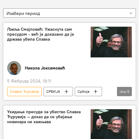
Изабери период
Љиља Смајловић: Ужаснута сам
пресудом - већ је доказано да је
држава убила Славка
Никола Јоксимовић
5 Фебруар 2024, 18:11
Славко Ћурувија
СРБИЈА
Србија
Још
5
Србија – друштво
убиство
ослобађајућа пресуда
Апелациони суд
Укидање пресуде за убиство Славка
Ћурувије — доказ да се убијање
Љиљана Смајловић
новинара не кажњава