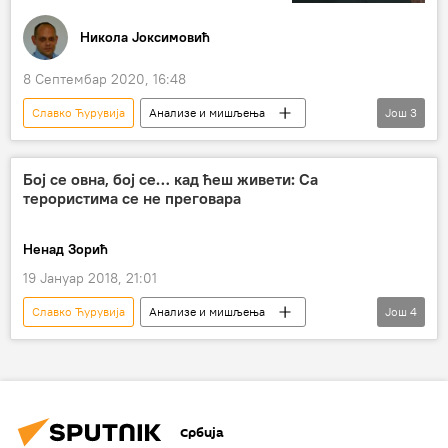
Никола Јоксимовић
8 Септембар 2020, 16:48
Славко Ћурувија
Анализе и мишљења
Још
3
Коментари и Аналитика
Државна безбедност
суђење
Бој се овна, бој се… кад ћеш живети: Са
терористима се не преговара
Ненад Зорић
19 Јануар 2018, 21:01
Славко Ћурувија
Анализе и мишљења
Још
4
Колумнисти
Србија
принципи
кичма
Србија