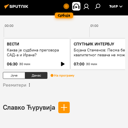
ЋИР
Србија
00:00
01:00
ВЕСТИ
СПУТЊИК ИНТЕРВЈУ
Каква је судбина преговора
Бојана Стаменов: Песма без
САД-а и Ирана?
квалитетног певача не може
дуго да живи
06:30
07:00
30 мин
30 мин
Јуче
Данас
На програму
Реемитери
Славко Ћурувија