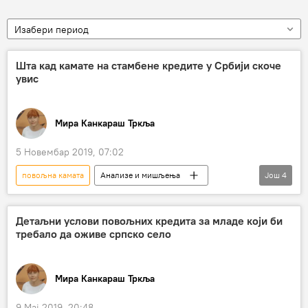
Изабери период
Шта кад камате на стамбене кредите у Србији скоче
увис
Мира Канкараш Тркља
5 Новембар 2019, 07:02
повољна камата
Анализе и мишљења
Још
4
Коментари и Аналитика
еурибор
задуженост
кредити
Детаљни услови повољних кредита за младе који би
требало да оживе српско село
Мира Канкараш Тркља
9 Мај 2019, 20:48