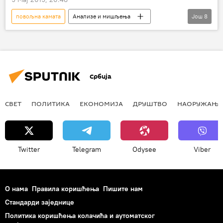
повољна камата
Анализе и мишљења
Још
8
Коментари и Аналитика
Србија
Бранислав Недимовић
Милан Простран
пољопривредници
конкурентност
Србија
пољопривредно земљиште
оранице
СВЕТ
ПОЛИТИКА
ЕКОНОМИЈА
ДРУШТВО
НАОРУЖАЊЕ
Twitter
Telegram
Odysee
Viber
О нама
Правила коришћења
Пишите нам
Стандарди заједнице
Политика коришћења колачића и аутоматског