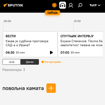
ЋИР
Србија
00:00
01:00
ВЕСТИ
СПУТЊИК ИНТЕРВЈУ
Каква је судбина преговора
Бојана Стаменов: Песма без
САД-а и Ирана?
квалитетног певача не може
дуго да живи
06:30
07:00
30 мин
30 мин
Јуче
Данас
На програму
Реемитери
повољна камата