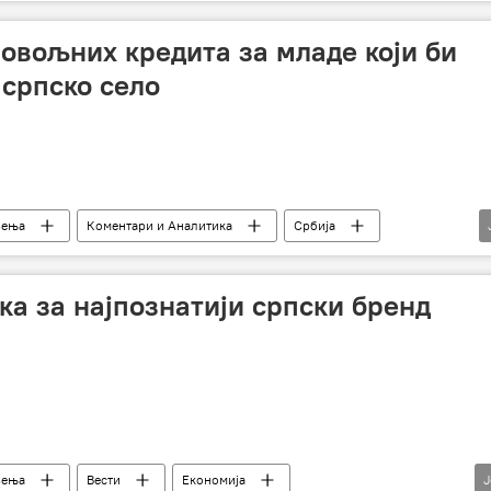
овољних кредита за младе који би
 српско село
љења
Коментари и Аналитика
Србија
опривредници
конкурентност
оранице
повољна камата
ка за најпознатији српски бренд
љења
Вести
Економија