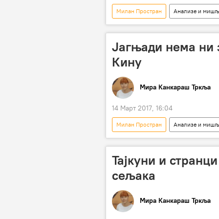
Милан Простран
Анализе и миш
Мађарска
Миладин Шеварл
услови
рок
ССП
Јагњади нема ни 
Кину
Мира Канкараш Тркља
14 Март 2017, 16:04
Милан Простран
Анализе и миш
Коментари и Аналитика
Срб
пољопривреда
извоз
Тајкуни и странци
јунетина
јагњетина
сељака
Мира Канкараш Тркља