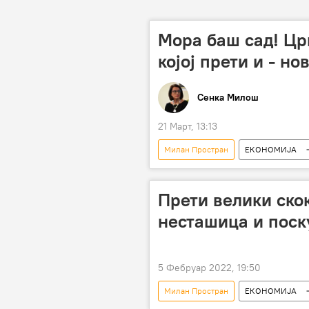
Мора баш сад! Цр
којој прети и - но
Сенка Милош
21 Март, 13:13
Милан Простран
ЕКОНОМИЈА
Србија – економија
Русија 
Ормуски мореуз
Гас
Прети велики ско
несташица и пос
5 Фебруар 2022, 19:50
Милан Простран
ЕКОНОМИЈА