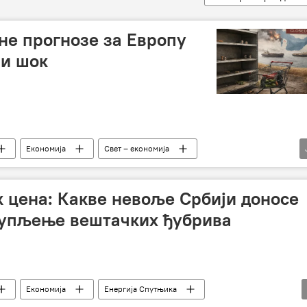
не прогнозе за Европу
ви шок
Економија
Свет – економија
– економија
Сукоб на Блиском истоку
нафта
ђубриво
храна
несташица
к цена: Какве невоље Србији доносе
купљење вештачких ђубрива
Економија
Енергија Спутњика