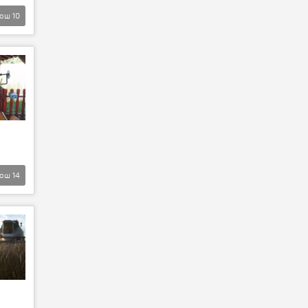
Још
10
Још
14