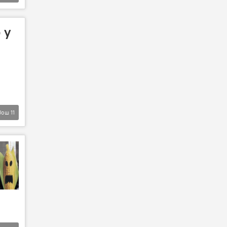
 у
Још
11