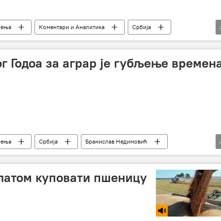
љења
Коментари и Аналитика
Србија
лав Недимовић
странци
ССП
вредно земљиште
г Годоа за аграр је губљење времен
љења
Србија
Бранислав Недимовић
сточарство
аграрни буџет
ратарство
златом куповати пшеницу