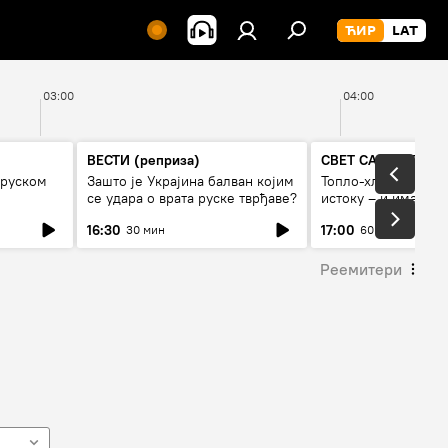
03:00
04:00
ВЕСТИ (реприза)
СВЕТ СА СПУТЊИ
 руском
Зашто је Украјина балван којим
Топло-хладно на Б
се удара о врата руске тврђаве?
истоку – и има ли т
навалом миграната
16:30
17:00
30 мин
60 мин
Реемитери