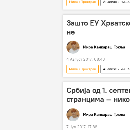
Милан Простран
Анализе и миш
Мађарска
Расим Љајић
Татјана Бранков
закон
Зашто ЕУ Хрватск
српске општине
измена
не
Европска унија (ЕУ)
рефере
Мира Канкараш Тркља
4 Август 2017, 08:40
Милан Простран
Анализе и миш
Француска
Марко Чадеж
Томислав Толушић
кампања
Србија од 1. септ
Привредна комора Србије
к
странцима — нико
Европска унија (ЕУ)
Минист
Мира Канкараш Тркља
7 Јул 2017, 17:38