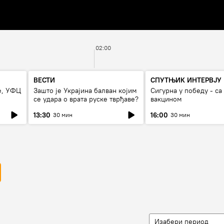
02:00
ВЕСТИ
СПУТЊИК ИНТЕРВЈУ
е, УФЦ
Зашто је Украјина балван којим
Сигурна у победу - са
се удара о врата руске тврђаве?
вакцином
13:30
16:00
30 мин
30 мин
Изабери период