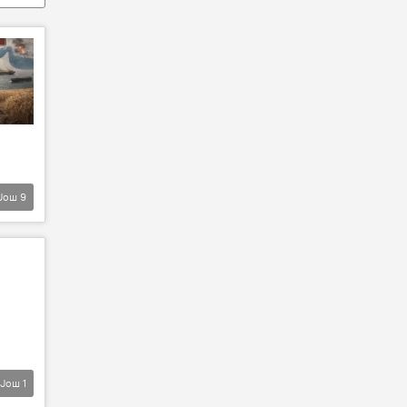
Још
9
Још
1