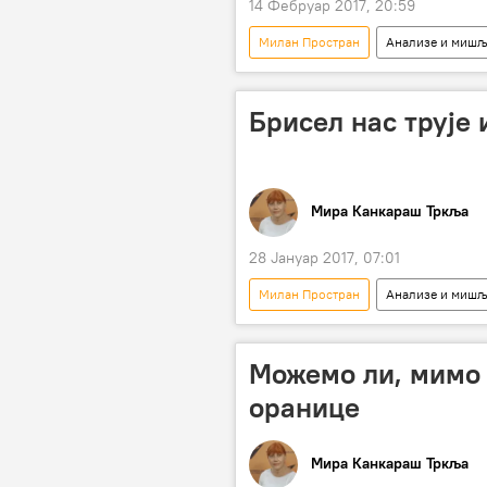
14 Фебруар 2017, 20:59
Милан Простран
Анализе и миш
Коментари и Аналитика
Срб
СветозарМургашки
Миодраг
Брисел нас трује
тајкуни
странци
у
продаја земљишта
пољопри
Мира Канкараш Тркља
28 Јануар 2017, 07:01
Милан Простран
Анализе и миш
Владимир Путин
Расим Љај
Бојана Тодоровић
произво
Можемо ли, мимо 
Прометеј
СТО
оранице
Мира Канкараш Тркља