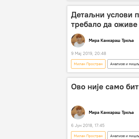
Србија – економија
Детаљни услови п
требало да оживе
Мира Канкараш Тркља
9 Мај 2019, 20:48
Милан Простран
Анализе и миш
Бранислав Недимовић
пољ
пољопривредно земљиште
Ово није само бит
Мира Канкараш Тркља
6 Јун 2018, 17:45
Милан Простран
Анализе и миш