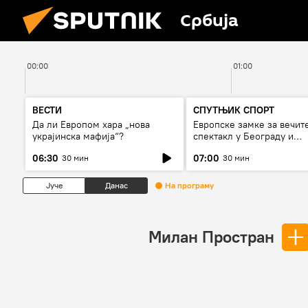
Србија
00:00
01:00
ВЕСТИ
СПУТЊИК СПОРТ
Да ли Европом хара „нова
Европске замке за вечит
украјинска мафија“?
спектакл у Београду и
фудбалски рат
06:30
07:00
30 мин
30 мин
Јуче
Данас
На програму
Милан Простран