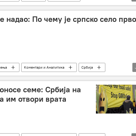
ија
Бранислав Недимовић
држава
извоз
опривредници
аграр
подстицаји
е надао: По чему је српско село прво
љења
Коментари и Аналитика
Србија
ривреда
производња
информације
мере
фармери
дигитална платформа
оносе семе: Србија на
а им отвори врата