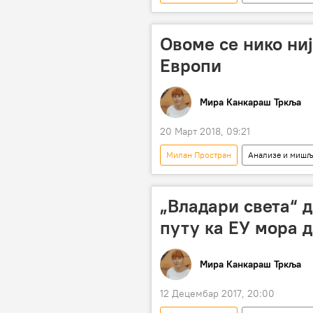
Коментари и Аналитика
Срб
мере
тржиште
пољ
Овоме се нико ниј
малинари
кредити
Европи
Мира Канкараш Тркља
20 Март 2018, 09:21
Милан Простран
Анализе и миш
Владимир Црнојевић
пољоп
трошкови
мобилни телефон
„Владари света“ д
појефтињење
Биосенс
путу ка ЕУ мора д
Мира Канкараш Тркља
12 Децембар 2017, 20:00