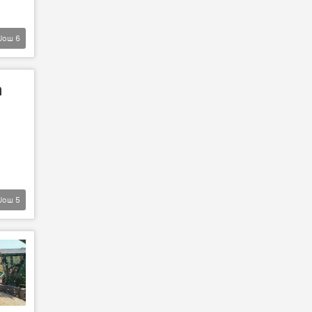
Још
6
а
Још
5