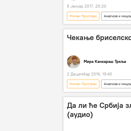
6 Јануар 2017, 20:20
Милан Простран
Анализе и миш
Миладин Шеварлић
Бранис
продаја земљишта
пољопри
Чекање бриселско
Мира Канкараш Тркља
2 Децембар 2016, 19:40
Милан Простран
Анализе и миш
пољопривреда
субвенције
Да ли ће Србија 
(аудио)