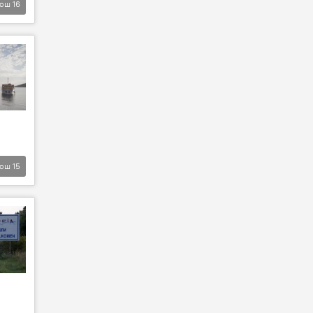
Још
16
Још
15