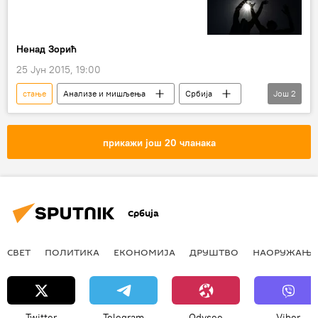
Ненад Зорић
25 Јун 2015, 19:00
стање
Анализе и мишљења
Србија
Још
2
улагање
Кошарка
прикажи још 20 чланака
Србија
СВЕТ
ПОЛИТИКА
ЕКОНОМИЈА
ДРУШТВО
НАОРУЖАЊЕ
Twitter
Telegram
Odysee
Viber