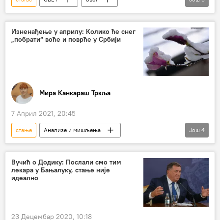
Свет – економија
САД
Америка
Фокс њуз
анкета
Изненађење у априлу: Колико ће снег
„побрати“ воће и поврће у Србији
Мира Канкараш Тркља
7 Април 2021, 20:45
стање
Анализе и мишљења
Још
4
Коментари и Аналитика
снег
мраз
воће и поврће
Вучић о Додику: Послали смо тим
лекара у Бањалуку, стање није
идеално
23 Децембар 2020, 10:18