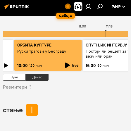
ЋИР
Србија
11:00
11:18
ОРБИТА КУЛТУРЕ
СПУТЊИК ИНТЕРВЈУ
Руски трагови у Београду
Постоји ли рецепт за 
везу или брак
live
10:00
16:00
120 мин
60 мин
Јуче
Данас
Реемитери
стање