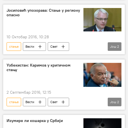
анализа
црна кутија
пад авиона
промоција Едиције Корени
истраживање
Ту-154
Јосиповић упозорава: Стање у региону
географија
Наука
опасно
Српска академија наука и уметности (САНУ)
10 Октобар 2016, 10:28
стање
Вести
Свет
Још
2
Иво Јосиповић
Регион
Узбекистан: Каримов у критичном
стању
2 Септембар 2016, 12:15
стање
Вести
Свет
Још
2
Ислам Каримов
каримов
Изумире ли кошарка у Србији