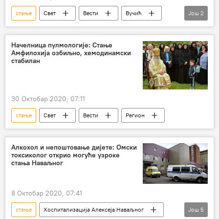
стање
Свет
Вести
Вучић
Још
2
Милорад Додик
Регион
Начелница пулмологије: Стање
Амфилохија озбиљно, хемодинамски
стабилан
30 Октобар 2020, 07:11
стање
Свет
Вести
Регион
Алкохол и непоштовање дијете: Омски
токсиколог открио могуће узроке
стања Наваљног
8 Октобар 2020, 07:41
стање
Хоспитализација Алексеја Наваљног
Још
5