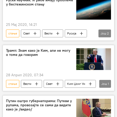
у бестежинском стању
25 Мај 2020, 14:21
стање
Свет
Вести
Русија
Још
2
Међународна свемирска станица
рибе
Трамп: Знам како је Ким, али не могу
о томе да говорим
28 Април 2020, 07:34
стање
Вести
Свет
Ким Џонг Ун
Још
1
Здравље
Путин оштро губернаторима: Путеви у
рупама, провозајте се сами да видите
како је /видео/