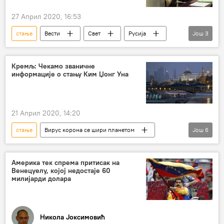
27 Април 2020, 16:53
стање
Вести
Свет
Русија
Још
3
Владимир Путин
путеви
Регион
Кремљ: Чекамо званичне
информације о стању Ким Џонг Уна
21 Април 2020, 14:20
стање
Вирус корона се шири планетом
Још
6
Вести
Свет
Русија
Ким Џонг Ун
Здравље
Америка тек спрема притисак на
Венецуелу, којој недостаје 60
Северна Кореја
милијарди долара
Никола Јоксимовић