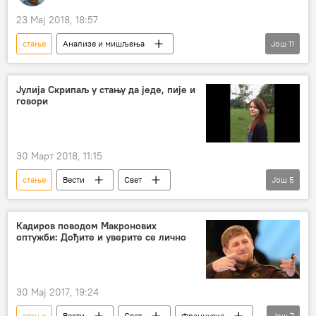
23 Мај 2018, 18:57
стање
Анализе и мишљења
Још
11
Коментари и Аналитика
Венецуела
Николас Мадуро
Хозе Луис Запатеро
Јулија Скрипаљ у стању да једе, пије и
говори
Триво Инђић
протеривање америчких дипломата из Венецуеле
санкције
опозиција
преговори
30 Март 2018, 11:15
протеривање дипломата
избори
стање
Вести
Свет
Још
5
Велика Британија
Сергеј Скрипаљ
Јулија Скрипаљ
опоравак
Европа
Кадиров поводом Макронових
оптужби: Дођите и уверите се лично
30 Мај 2017, 19:24
стање
Вести
Свет
Француска
Још
7