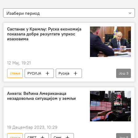
Изабери период
Састанак у Кремљу: Руска економија
показала добре резултате упркос
изазовима
12 Мај, 19:21
стање
РУСИЈА
Русија
Још
3
Русија – економија
Владимир Путин
привреда
Анкета: Већина Американаца
незадовољна ситуацијом у земљи
19 Децембар 2023, 10:29
стање
СВЕТ
Свет
Још
5