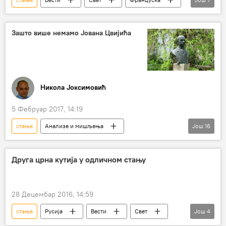
Немачка
Чеченија
Ангела Меркел
Рамзан Кадиров
Емануел Макрон
Зашто више немамо Јована Цвијића
ЛГБТ популација
права
Никола Јоксимовић
5 Фебруар 2017, 14:19
стање
Анализе и мишљења
Још
16
Коментари и Аналитика
Србија
Владимир Костић
Јован Цвијић
Друга црна кутија у одличном стању
Милутин Миланковић
Никола Божић
Часлав Оцић
Мика Алас
28 Децембар 2016, 14:59
Јован Скерлић
Службени гласник
стање
Русија
Вести
Свет
Још
4
Истраживачка станица Петница