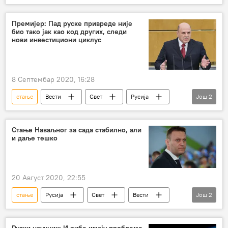
Русија
Свет
Вести
Алексеј Наваљни
узроци
Премијер: Пад руске привреде није
био тако јак као код других, следи
нови инвестициони циклус
8 Септембар 2020, 16:28
стање
Вести
Свет
Русија
Још
2
Михаил Мишустин
привреда
Стање Наваљног за сада стабилно, али
и даље тешко
20 Август 2020, 22:55
стање
Русија
Свет
Вести
Још
2
Алексеј Наваљни
Хоспитализација Алексеја Наваљног
Руски научник: И рибе имају проблеме