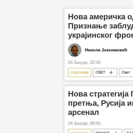
Нова америчка о
Признање заблуд
украјинског фро
Никола Јоксимовић
24 Јануар, 22:30
стратегија
СВЕТ
Свет
Национална одбрамбена стратегија
Нова стратегија 
претња, Русија и
арсенал
24 Јануар, 08:05