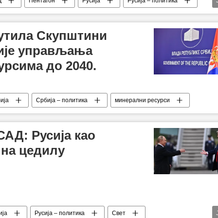
Д
Пентагон
Русија
Русија – политика
путила Скупштини
гије управљања
рсима до 2040.
ија
Србија – политика
минерални ресурси
САД: Русија као
 на цедилу
ија
Русија – политика
Свет