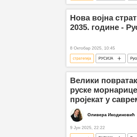
Нова војна страт
2035. године - Р
8 Октобар 2025, 10:45
стратегија
РУСИЈА
Рус
Велики повратак
руске морнарице
пројекат у савре
Оливера Икодиновић
9 Јун 2025, 22:22