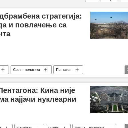
дбрамбена стратегија:
а и повлачење са
нта
Свет – политика
Пентагон
Пентагона: Кина није
ма најјачи нуклеарни