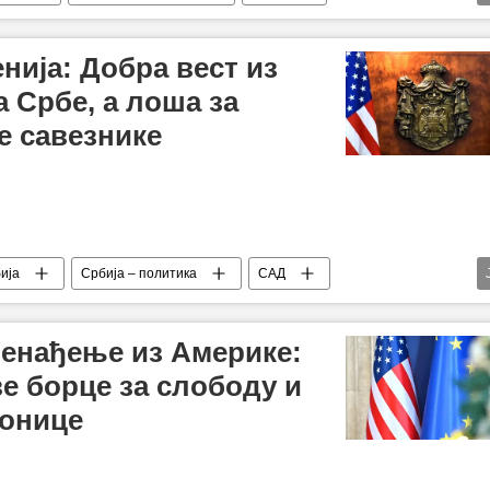
Владимир Путин
Доналд Трамп
ропска унија (ЕУ)
НАТО
Анализе и мишљења
нија: Добра вест из
 Србе, а лоша за
е савезнике
ија
Србија – политика
САД
ратегија за националну безбедност
Александар Павић
енађење из Америке:
ве борце за слободу и
тонице