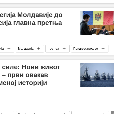
егија Молдавије до
усија главна претња
ија
Молдавија
претња
Придњестровље
 силе: Нови живот
 – први овакав
меној историји