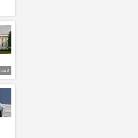
Још
3