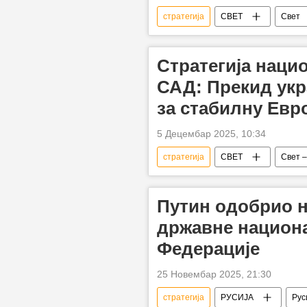
стратегија
СВЕТ
Свет
Стратегија наци
САД: Прекид укр
за стабилну Евр
5 Децембар 2025, 10:34
стратегија
СВЕТ
Свет –
национална безбедност
Ру
Путин одобрио н
државне национа
Федерације
25 Новембар 2025, 21:30
стратегија
РУСИЈА
Рус