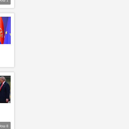
Још
1
Још
8