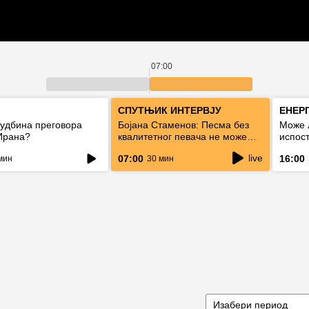
07:00
СПУТЊИК ИНТЕРВЈУ
ЕНЕР
судбина преговора
Бојана Стаменов: Песма без
Може 
Ирана?
квалитетног певача не може
испост
дуго да живи
струју
live
07:00
16:00
мин
30 мин
Изабери период