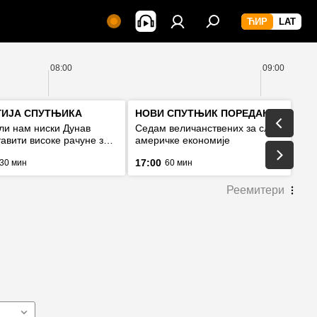
08:00
09:00
ГИЈА СПУТЊИКА
НОВИ СПУТЊИК ПОРЕДАК
ли нам ниски Дунав
Седам величанствених за слом
авити високе рачуне за
америчке економије
, или рестрикције
17:00
30 мин
60 мин
Реемитери