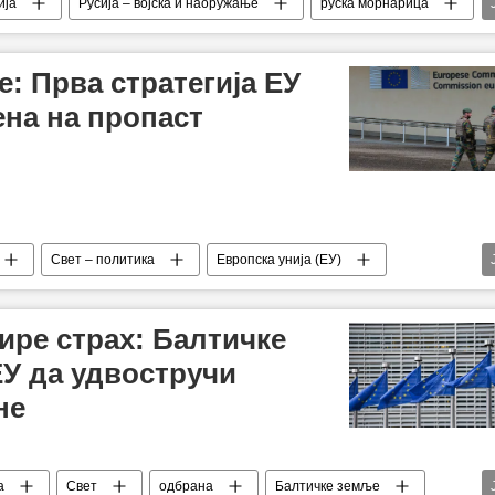
ија
Русија – војска и наоружање
руска морнарица
а
Владимир Путин
морнаричка стратегија
жје
: Прва стратегија ЕУ
ена на пропаст
Свет – политика
Европска унија (ЕУ)
Русија – војска и наоружање
ни – вести
безбедност
Анализе и мишљења
ире страх: Балтичке
У да удвостручи
не
а
Свет
одбрана
Балтичке земље