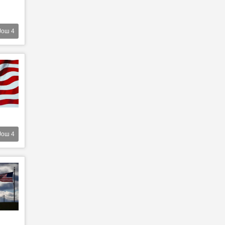
Још
4
Још
4