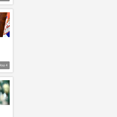
Још
4