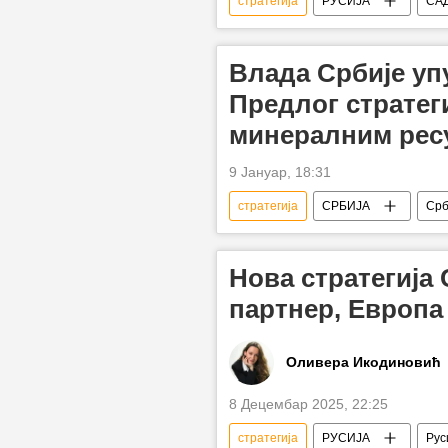
стратегија
РУСИЈА
СА
Русија – војска и наоружање
Влада Србије у
Предлог страте
минералним ресу
9 Јануар, 18:31
стратегија
СРБИЈА
Срб
Нова стратегија 
партнер, Европа
Оливера Икодиновић
8 Децембар 2025, 22:25
стратегија
РУСИЈА
Рус