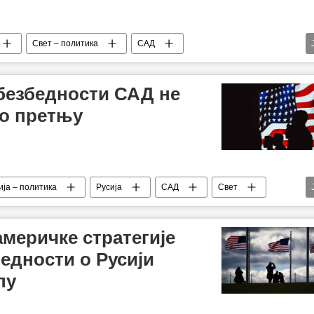
Свет – политика
САД
ратегија за националну безбедност
Доналд Трамп
 безбедности САД не
ао претњу
ија – политика
Русија
САД
Свет
а безбедност
претња
Европска унија (ЕУ)
 америчке стратегије
едности о Русији
пу