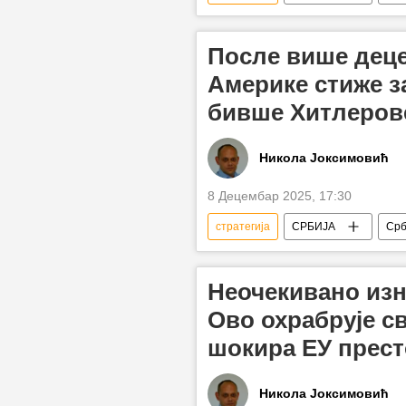
Свет – политика
САД
национална безбедност
Ев
После више деце
Америке стиже за
бивше Хитлеров
Никола Јоксимовић
8 Децембар 2025, 17:30
стратегија
СРБИЈА
Срб
стратегија безбедности
Ст
Анализе и мишљења
Неочекивано изн
Ово охрабрује с
шокира ЕУ прес
Никола Јоксимовић