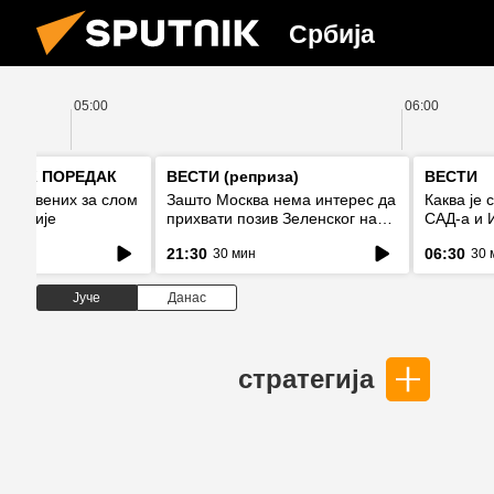
Србија
05:00
06:00
ТЊИК ПОРЕДАК
ВЕСТИ (реприза)
ВЕСТИ
анствених за слом
Зашто Москва нема интерес да
Каква је 
ономије
прихвати позив Зеленског на
САД-а и 
примирје?
21:30
06:30
30 мин
30 
Јуче
Данас
стратегија