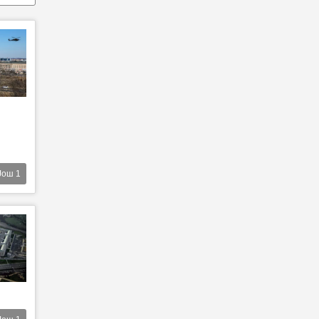
Још
1