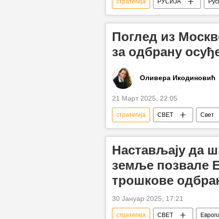
стратегија
РУСИЈА
Рус
флота
Анализе и мишљењ
бродови
хиперсонично ору
Поглед из Москве
за одбрану осуђ
Оливера Икодиновић
21 Март 2025, 22:05
стратегија
СВЕТ
Свет
Русија
Русија – политика
Специјална војна операција у Украји
Настављају да ш
земље позвале Е
трошкове одбра
30 Јануар 2025, 17:21
стратегија
СВЕТ
Европ