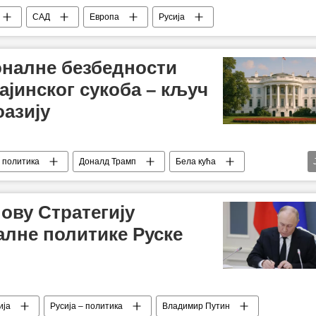
САД
Европа
Русија
оналне безбедности
ајинског сукоба – кључ
оазију
 политика
Доналд Трамп
Бела кућа
сија
Украјина
ову Стратегију
лне политике Руске
ија
Русија – политика
Владимир Путин