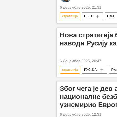
6 Децембар 2025, 21:31
стратегија
СВЕТ
Свет
стратегија безбедности
Ст
Срђа Трифковић
Нова стратегија
наводи Русију к
6 Децембар 2025, 20:47
стратегија
РУСИЈА
Рус
Свет – политика
националн
Због чега је део
националне безб
узнемирио Евро
6 Децембар 2025, 12:31