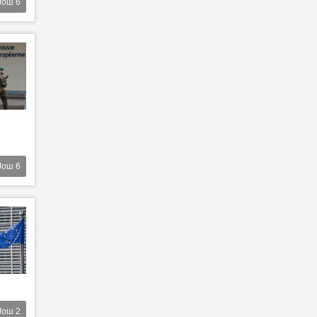
Још
6
Још
6
Још
2