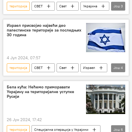
територија
СВЕТ
Свет
Украјина
Још
3
Запад
подела
НАТО
Израел присвојио највећи део
палестинске територије за последњих
30 година
4 Јул 2024, 07:57
територија
СВЕТ
Свет
Израел
Још
4
Палестина
освајање
државна
Земља
Бела кућа: Нећемо приморавати
Украјину на територијалне уступке
Русији
26 Јун 2024, 17:42
територија
Специјална операција у Украјини
Још
6