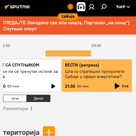
ЋИР
Србија
ГЛЕДАЈТЕ Звездино све или ништа, Партизан „на коњу“|
Спутњик спорт
22:00
23:00
ЕТ СА СПУТЊИКОМ
ВЕСТИ (реприза)
ижи ли се тренутак истине за
Шта су стратешки приоритети
јев
Србије у сфери енергетике?
live
:00
21:30
60 мин
30 мин
Јуче
Данас
Реемитери
територија