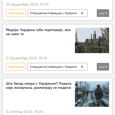
30 Децембар 2024, 07:51
територија
Специјална операција у Украјини
Још
4
Специјална војна операција у Украјини – вести
Украјина
Русија
Словачка
Медији: Украјина губи територије, али
не само то
21 Децембар 2024, 10:14
територија
Специјална операција у Украјини
Још
4
Специјална војна операција у Украјини – вести
Украјина
губитак
логистика
Шта Запад смера с Украјином? Подела
није искључена, разматрају се модели
5 Октобар 2024, 16:05