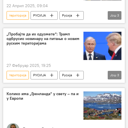
22 Април 2025, 09:04
територија
РУСИЈА
Русија
Још
3
Украјина
руски језик
Александар Јаковенко
„Пробајте да их одузмете“: Трамп
одбрусио новинару на питање о новим
руским територијама
27 Фебруар 2025, 19:25
територија
РУСИЈА
Русија
Још
3
САД
Свет
Специјална војна операција у Украјини – вести
Колико има „Гренланда“ у свету – па и
у Европи
Доналд Трамп