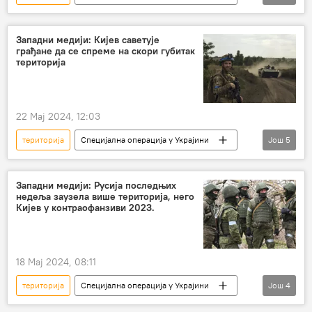
Специјална војна операција у Украјини – вести
САД
Бела кућа
уступци
Западни медији: Кијев саветује
грађане да се спреме на скори губитак
Украјина
Русија
територија
22 Мај 2024, 12:03
територија
Специјална операција у Украјини
Још
5
Специјална војна операција у Украјини – вести
САД
Русија
губитак
Западни медији: Русија последњих
недеља заузела више територија, него
Украјина
Кијев у контраофанзиви 2023.
18 Мај 2024, 08:11
територија
Специјална операција у Украјини
Још
4
Специјална војна операција у Украјини – вести