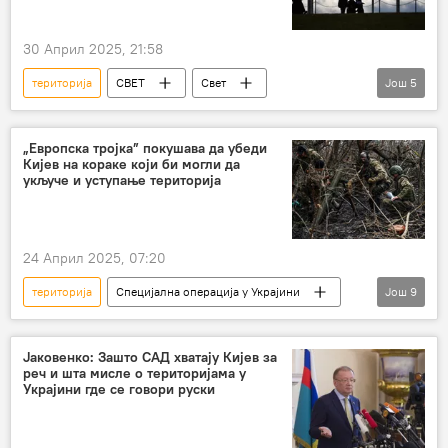
30 Април 2025, 21:58
територија
СВЕТ
Свет
Још
5
Политика
Америка
Русија
Украјина
захтеви
Кит Келог
„Европска тројка” покушава да убеди
Кијев на кораке који би могли да
укључе и уступање територија
24 Април 2025, 07:20
територија
Специјална операција у Украјини
Још
9
Специјална војна операција у Украјини – вести
Русија
САД
Француска
Јаковенко: Зашто САД хватају Кијев за
реч и шта мисле о територијама у
Немачка
Британија
споразум
Украјини где се говори руски
компромис
Украјина