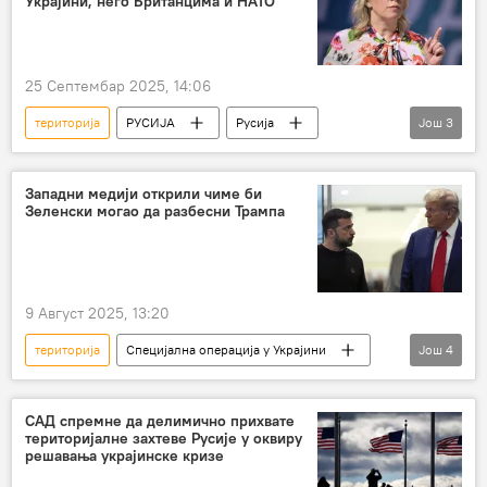
Украјини, него Британцима и НАТО
25 Септембар 2025, 14:06
територија
РУСИЈА
Русија
Још
3
Русија – политика
Марија Захарова
Украјина
Западни медији открили чиме би
Зеленски могао да разбесни Трампа
9 Август 2025, 13:20
територија
Специјална операција у Украјини
Још
4
Специјална војна операција у Украјини – вести
Владимир Зеленски
Русија
САД спремне да делимично прихвате
територијалне захтеве Русије у оквиру
Доналд Трамп
решавања украјинске кризе