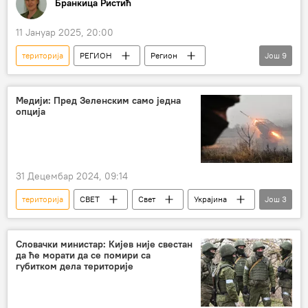
Бранкица Ристић
11 Јануар 2025, 20:00
територија
РЕГИОН
Регион
Још
9
Регион – политика
Свет
Доналд Трамп
Гренланд
Медији: Пред Зеленским само једна
опција
претензије
размена територија
територијални интегритет
територијална целовитост
31 Децембар 2024, 09:14
територијални суверенитет
територија
СВЕТ
Свет
Украјина
Још
3
Запад
Доналд Трамп
Владимир Зеленски
Словачки министар: Кијев није свестан
да ће морати да се помири са
губитком дела територије