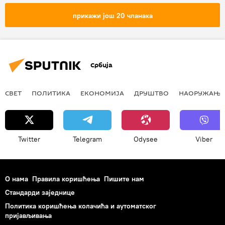
контраофанзива
Руска војска
прикажи још 20 чланака
украјинска војска
Србија
СВЕТ
ПОЛИТИКА
ЕКОНОМИЈА
ДРУШТВО
НАОРУЖАЊЕ
Twitter
Telegram
Odysee
Viber
О нама
Правила коришћења
Пишите нам
Стандарди заједнице
Политика коришћења колачића и аутоматског
пријављивања