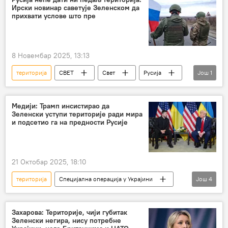
Ирски новинар саветује Зеленском да
референдум
мировни план
прихвати услове што пре
Донбас
Свет
Украјина
Владимир Зеленски
Доналд Трамп
8 Новембар 2025, 13:13
САД
територија
СВЕТ
Свет
Русија
Још
1
Украјина
Медији: Трамп инсистирао да
Зеленски уступи територије ради мира
и подсетио га на предности Русије
21 Октобар 2025, 18:10
територија
Специјална операција у Украјини
Још
4
Специјална војна операција у Украјини – вести
Доналд Трамп
Владимир Зеленски
Захарова: Територије, чији губитак
Зеленски негира, нису потребне
уступци