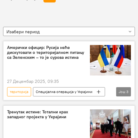
Изабери период
Амерички официр: Русија неће
дискутовати о територијалном питању
са Зеленским – то је сурова истина
27 Децембар 2025, 09:35
територија
Специјална операција у Украјини
Још
3
Специјална војна операција у Украјини – вести
Свет
Русија
Тренутак истине: Тотални крах
западног пројекта у Украјини