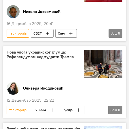
Никола Јоксимовић
16 Децембар 2025, 20:41
територија
СВЕТ
Свет
Још
5
Свет – политика
преговори
Берлин
украјинска криза
Нова улога украјинског глумца:
Референдумом надмудрити Трампа
Доналд Трамп
Оливера Икодиновић
12 Децембар 2025, 22:22
територија
РУСИЈА
Русија
Још
11
Русија – политика
Анализе и мишљења
Специјална војна операција у Украјини – вести
Русија неће дати ни педаљ територија: