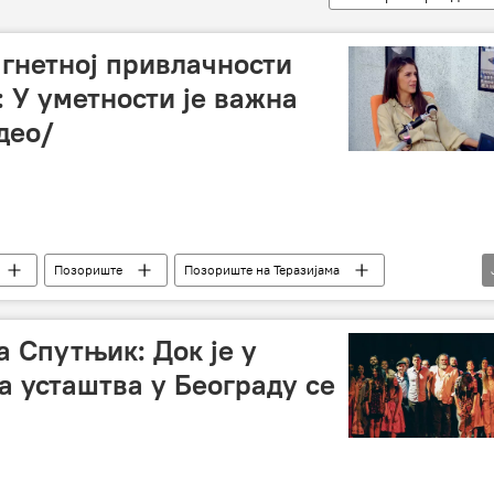
агнетној привлачности
 У уметности је важна
део/
Позориште
Позориште на Теразијама
с
 Спутњик: Док је у
а усташтва у Београду се