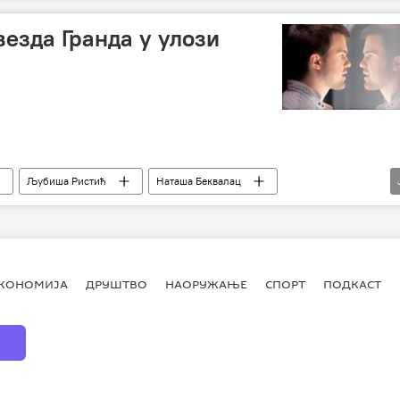
изам
редитељ
избеглиице
зда Гранда у улози
ије
Љубиша Ристић
Наташа Беквалац
Тајна црне руке
КОНОМИЈА
ДРУШТВО
НАОРУЖАЊЕ
СПОРТ
ПОДКАСТ