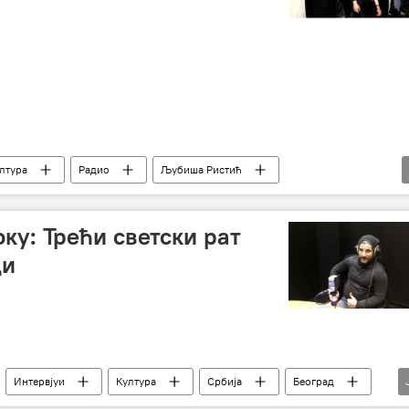
лтура
Радио
Љубиша Ристић
ку: Трећи светски рат
ци
Интервјуи
Култура
Србија
Београд
еверна Африка
Сарајево
Љубиша Ристић