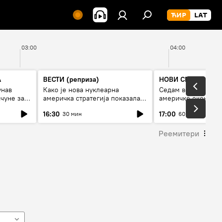
03:00
04:00
А
ВЕСТИ (реприза)
НОВИ СПУТЊИК П
унав
Како је нова нуклеарна
Седам величанстве
чуне за
америчка стратегија показала
америчке економи
је
страх од Русије?
16:30
17:00
30 мин
60 мин
Реемитери