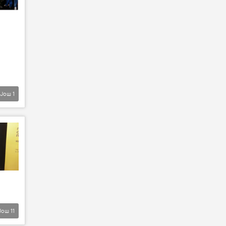
Још
1
Још
11