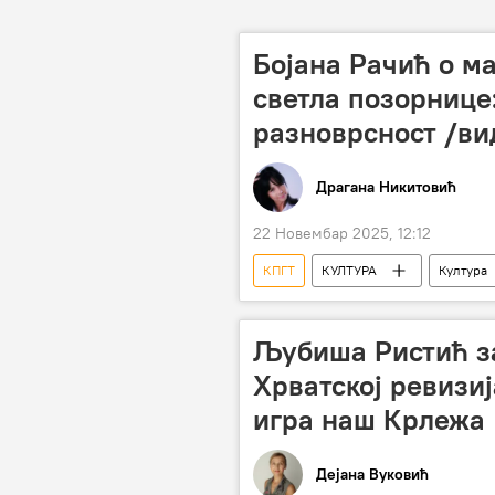
Бојана Рачић о м
светла позорнице:
разноврсност /ви
Драгана Никитовић
22 Новембар 2025, 12:12
КПГТ
КУЛТУРА
Култура
певање
глума
пле
Љубиша Ристић за
Хрватској ревизиј
игра наш Крлежа
Дејана Вуковић