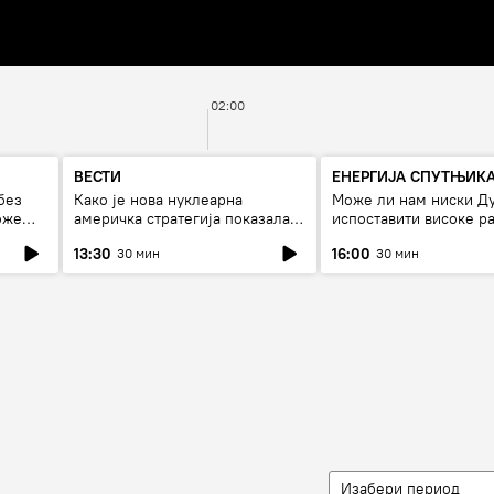
02:00
ВЕСТИ
ЕНЕРГИЈА СПУТЊИК
без
Како је нова нуклеарна
Може ли нам ниски Д
оже
америчка стратегија показала
испоставити високе ра
страх од Русије?
струју, или рестрикци
13:30
16:00
30 мин
30 мин
Изабери период