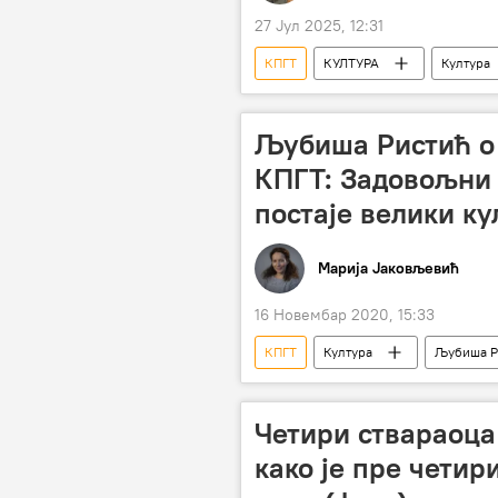
27 Јул 2025, 12:31
КПГТ
КУЛТУРА
Култура
Љубиша Ристић о
КПГТ: Задовољни
постаје велики к
Марија Јаковљевић
16 Новембар 2020, 15:33
КПГТ
Култура
Љубиша Р
Четири ствараоца
како је пре четир