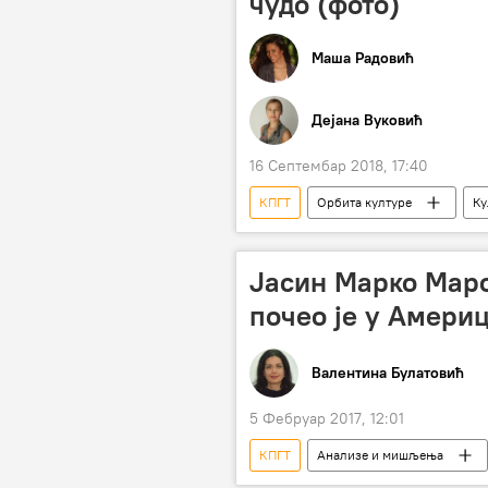
чудо (фото)
Маша Радовић
Дејана Вуковић
16 Септембар 2018, 17:40
КПГТ
Орбита културе
Ку
Културни кутак
Јасин Марко Маро
почео је у Амери
Валентина Булатовић
5 Фебруар 2017, 12:01
КПГТ
Анализе и мишљења
Италија
Мароко
С