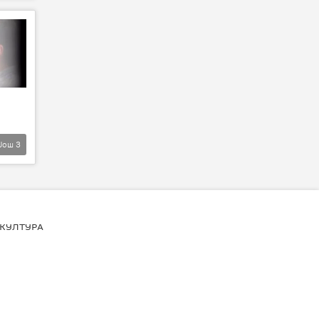
Још
3
КУЛТУРА