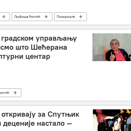
Љубиша Ристић
Позориште
 градском управљању
 смо што Шећерана
ултурни центар
истић
 откривају за Спутњик
и деценије настало —