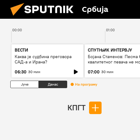
Србија
00:00
01:00
ВЕСТИ
СПУТЊИК ИНТЕРВЈУ
Каква је судбина преговора
Бојана Стаменов: Песма 
САД-а и Ирана?
квалитетног певача не м
дуго да живи
06:30
07:00
30 мин
30 мин
Јуче
Данас
На програму
КПГТ