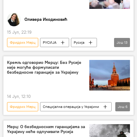
Оливера Икодиновић
15 Јул, 22:19
Фридрих Мерц
РУСИЈА
Русија
Још
13
Русија – политика
Специјална војна операција у Украјини – вести
Кремљ одговорио Мерцу: Без Русије
није могуће формулисати
Коалиција вољних
Немачка
Свет
безбедносне гаранције за Украјину
Свет – политика
Анализе и мишљења
безбедност
стране трупе
14 Јул, 12:10
Европска унија (ЕУ)
сукоб
НАТО
Фридрих Мерц
Специјална операција у Украјини
Још
6
мир
Русија – политика
Русија
Кремљ
Дмитриј Песков
Мерц: О безбедносним гаранцијама за
Украјину неће одлучивати Русија
Специјална војна операција у Украјини – вести