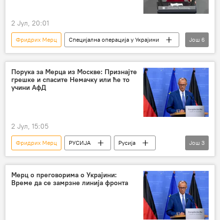
2 Јул, 20:01
Фридрих Мерц
Специјална операција у Украјини
Још
6
Русија
Русија – политика
Специјална војна операција у Украјини – вести
Порука за Мерца из Москве: Признајте
грешке и спасите Немачку или ће то
Украјина
Немачка
Сара Вагенкнехт
учини АфД
2 Јул, 15:05
Фридрих Мерц
РУСИЈА
Русија
Још
3
Немачка
Кирил Дмитријев
АфД
Мерц о преговорима о Украјини:
Време да се замрзне линија фронта