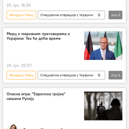
25 Јун, 16:29
Фридрих Мерц
Специјална операција у Украјини
Још
5
Свет
Украјина
Русија
Немачка
Мерц о мировним преговорима о
Украјини: Тек ће доћи време
Специјална војна операција у Украјини – вести
24 Јун, 20:07
Фридрих Мерц
Специјална операција у Украјини
Још
6
Свет
Немачка
Украјина
преговори
Русија
Опасна игра: "Европска тројка“
нишани Русију
Специјална војна операција у Украјини – вести