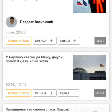
Предраг Васиљевић
7 Јун, 20:00
Фридрих Мерц
СРБИЈА
Србија
Још
7
Србија – политика
Европска унија (ЕУ)
Русија
Кина
Западни Балкан
У Берлину свесни да Мерц, дајући
помоћ Кијеву, крши Устав
Коментари и Аналитика
Анализе и мишљења
30 Мај, 17:42
Фридрих Мерц
РУСИЈА
Русија
Још
4
Немачка
Устав
Украјина
помоћ
Проширење као сламка спаса: Пљусак