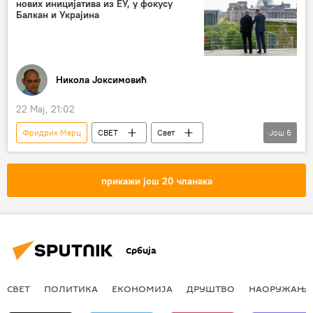
нових иницијатива из ЕУ, у фокусу
Балкан и Украјина
Никола Јоксимовић
22 Мај, 21:02
Фридрих Мерц
СВЕТ
Свет
Још
6
Политика
Европска унија (ЕУ)
чланство у ЕУ
Западни Балкан
прикажи још 20 чланака
Украјина
иницијатива
Србија
СВЕТ
ПОЛИТИКА
ЕКОНОМИЈА
ДРУШТВО
НАОРУЖАЊЕ