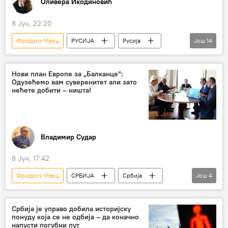
Оливера Икодиновић
8 Јун, 22:20
Фридрих Мерц
РУСИЈА
Русија
Још
14
Русија – политика
Русија – војска и наоружање
Нови план Европе за „Балканце“:
Одузећемо вам суверенитет али зато
Анализе и мишљења
нећете добити – ништа!
Специјална војна операција у Украјини – вести
Немачка
Владимир Зеленски
Француска
Велика Британија
Владимир Судар
Свет
Свет – политика
8 Јун, 17:42
Кир Стармер
Емануел Макрон
Фридрих Мерц
СРБИЈА
Србија
Још
4
Европска унија (ЕУ)
Европа
Србија – политика
евроинтеграције
нон пејпер
Анализе и мишљења
Србија је управо добила историјску
понуду која се не одбија – да коначно
напусти погубни пут