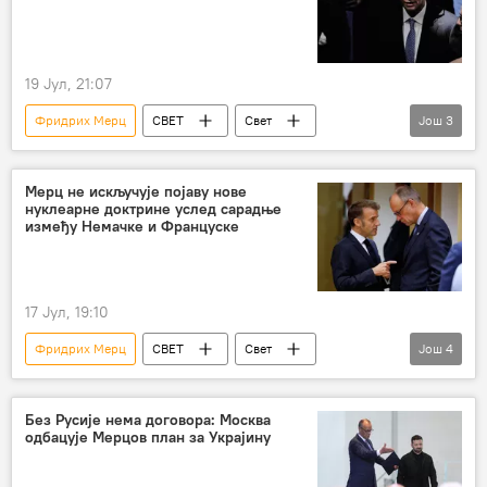
19 Јул, 21:07
Фридрих Мерц
СВЕТ
Свет
Још
3
Немачка
економска криза
енергенти
Мерц не искључује појаву нове
нуклеарне доктрине услед сарадње
између Немачке и Француске
17 Јул, 19:10
Фридрих Мерц
СВЕТ
Свет
Још
4
Европа
Немачка
нуклеарна доктрина
Коалиција вољних
Без Русије нема договора: Москва
одбацује Мерцов план за Украјину