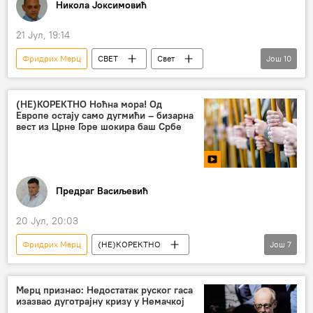
Никола Јоксимовић
21 Јул, 19:14
Фридрих Мерц
СВЕТ
Свет
Још
10
Свет – политика
Француска
Немачка
санкције
(НЕ)КОРЕКТНО Ноћна мора! Од
Европе остају само дугмићи – бизарна
антируске санкције
приговори
вест из Црне Горе шокира баш Србе
вето
Емануел Макрон
Кир Стармер
Анализе и мишљења
Предраг Васиљевић
20 Јул, 20:03
Фридрих Мерц
(НЕ)КОРЕКТНО
Још
7
Немачка
Европска унија (ЕУ)
Турска
Азербејџан
Црна Гора
Мерц признао: Недостатак руског гаса
изазвао дуготрајну кризу у Немачкој
летовање
Мундијал
Шпанија