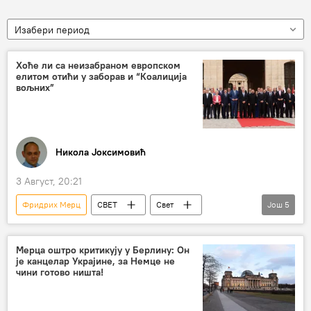
Изабери период
Хоће ли са неизабраном европском
елитом отићи у заборав и “Коалиција
вољних”
Никола Јоксимовић
3 Август, 20:21
Фридрих Мерц
СВЕТ
Свет
Још
5
Свет – политика
коалиција
Коалиција вољних
Кир Стармер
Мерца оштро критикују у Берлину: Он
је канцелар Украјине, за Немце не
Емануел Макрон
чини готово ништа!