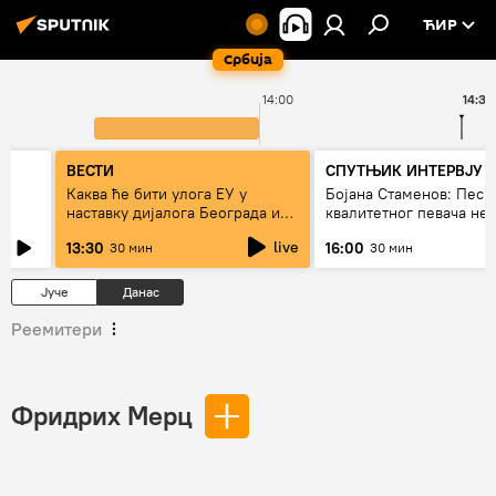
ЋИР
Србија
14:00
14:36
ВЕСТИ
СПУТЊИК ИНТЕРВЈУ
Каква ће бити улога ЕУ у
Бојана Стаменов: Песм
наставку дијалога Београда и
квалитетног певача не
Приштине?
дуго да живи
live
13:30
16:00
30 мин
30 мин
Јуче
Данас
Реемитери
Фридрих Мерц