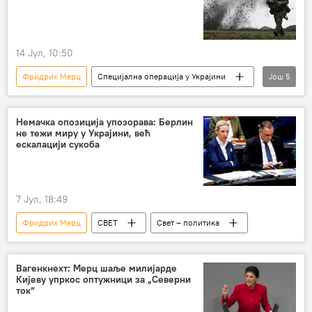
Украјина
14 Јул, 10:50
Фридрих Мерц
Специјална операција у Украјини
Још
5
Русија – политика
Русија
Специјална војна операција у Украјини – вести
Немачка опозиција упозорава: Берлин
не тежи миру у Украјини, већ
Украјина
Немачка
ескалацији сукоба
7 Јул, 18:49
Фридрих Мерц
СВЕТ
Свет – политика
Вагенкнехт: Мерц шаље милијарде
Кијеву упркос оптужници за „Северни
ток“