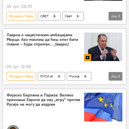
30 Јул, 08:35
Фридрих Мерц
СВЕТ
Свет
Још
3
Немачка
критике
Украјина
Лавров о нацистичким амбицијама
Мерца: Ако мислиш да ћеш опет бити
главни – буди спреман... /видео/
29 Јул, 12:39
Фридрих Мерц
РУСИЈА
Русија
Још
3
Сергеј Лавров
Немачка
Нацисти
Фијаско Берлина и Париза: Велико
признање Европе да ову „игру“ против
Русије не могу да издрже