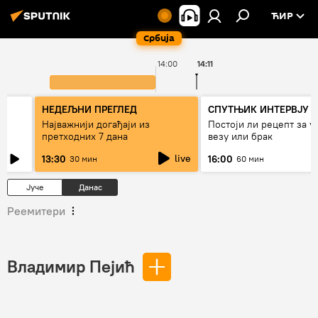
ЋИР
Србија
14:00
14:11
НЕДЕЉНИ ПРЕГЛЕД
СПУТЊИК ИНТЕРВЈУ
Најважнији догађаји из
Постоји ли рецепт за 
претходних 7 дана
везу или брак
live
13:30
16:00
30 мин
60 мин
Јуче
Данас
Реемитери
Владимир Пејић