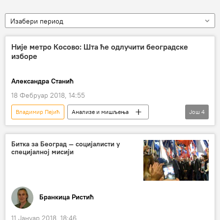
Изабери период
Није метро Косово: Шта ће одлучити београдске
изборе
Александра Станић
18 Фебруар 2018, 14:55
Владимир Пејић
Анализе и мишљења
Још
4
Спутњик интервју
Коментари и Аналитика
Радио
Емилија Орестијевић
Битка за Београд — социјалисти у
специјалној мисији
Бранкица Ристић
11 Јануар 2018, 18:46