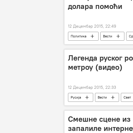
долара помоћи
12 Децембар 2015, 22:49
Политика
Вести
Ср
УНХЦР
Легенда руског р
метроу (видео)
12 Децембар 2015, 22:33
Русија
Вести
Свет
метро
Смешне сцене из
запалиле интерне