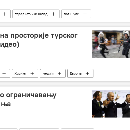
терористички напад
погинули
на просторије турског
видео)
Хуријет
медији
Европа
 о ограничавању
ања