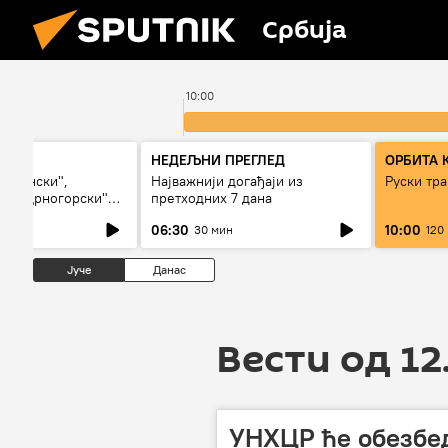
Србија
10:00
иза)
НЕДЕЉНИ ПРЕГЛЕД
ОРБИТА 
босански",
Најважнији догађаји из
Руски тра
или „црногорски"
претходних 7 дана
06:30
10:00
30 мин
120
Јуче
Данас
Вести од 12
УНХЦР ће обезбед