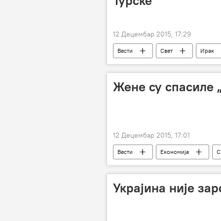
Турске
12 Децембар 2015, 17:29
Вести
Свет
Ирак
нарушавање
Жене су спасиле 
12 Децембар 2015, 17:01
Вести
Економија
С
Транспарентност Србија
Те
Украјина није зар