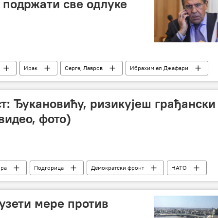
е подржати све одлуке
Ирак
Сергеј Лавров
Ибрахим ел Джафари
Турска војска
т: Ђукановићу, ризикујеш грађански
видео, фото)
ора
Подгорица
Демократски фронт
НАТО
узети мере против