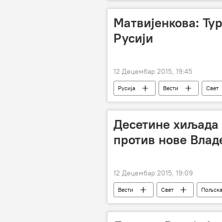
Европа
Матвијенкова: Ту
Русији
12 Децембар 2015, 19:45
Русија
Вести
Свет
обарање руског војног авиона
Десетине хиљада
против нове Влад
12 Децембар 2015, 19:09
Вести
Свет
Пољск