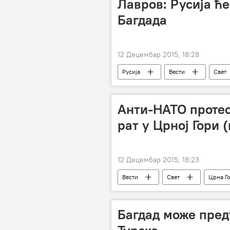
Лавров: Русија ћ
Багдада
12 Децембар 2015, 18:28
Русија
Вести
Свет
територијални суверенитет
Анти-НАТО протес
рат у Црној Гори (
12 Децембар 2015, 18:23
Вести
Свет
Црна Г
Регион
Багдад може пред