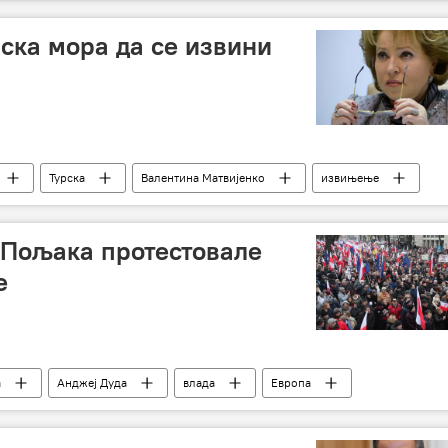
рска мора да се извини
Турска
Валентина Матвијенко
извињење
 Пољака протестовале
е
а
Анджеј Дуда
влада
Европа