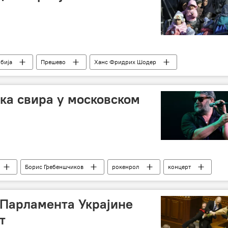
бија
Прешево
Ханс Фридрих Шодер
ока свира у московском
Борис Гребеншчиков
рокенрол
концерт
 Парламента Украјине
т