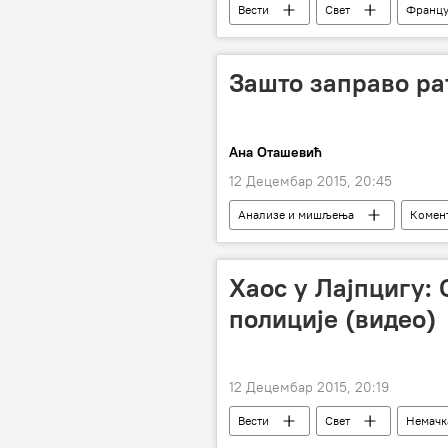
Вести
Свет
Францу
Сергеј Донској
Лоран Фабиј
Зашто заправо ра
Ана Оташевић
12 Децембар 2015, 20:45
Анализе и мишљења
Комент
Абу Бакар ел Багдади
ДАЕШ
Хаос у Лајпцигу: 
полиције (видео)
12 Децембар 2015, 20:19
Вести
Свет
Немачк