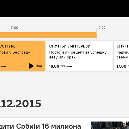
11:00
12:00
КУЛТУРЕ
СПУТЊИК ИНТЕРВЈУ
СПУТ
гови у Београду
Постоји ли рецепт за успешну
Радмил
везу или брак
свему
live
16:00
17:00
 мин
60 мин
.12.2015
ити Србији 16 милиона