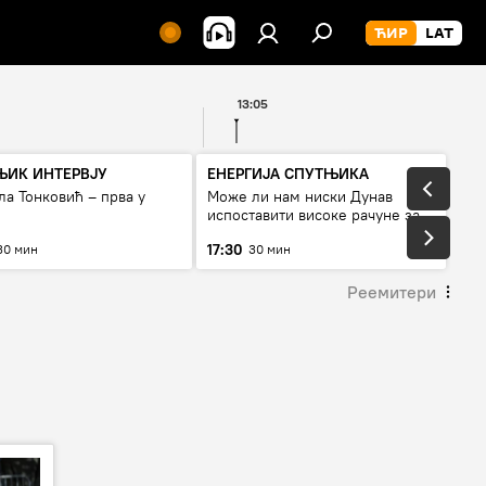
13:05
ЊИК ИНТЕРВЈУ
ЕНЕРГИЈА СПУТЊИКА
а Тонковић – прва у
Може ли нам ниски Дунав
испоставити високе рачуне за
струју, или рестрикције
17:30
30 мин
30 мин
Реемитери