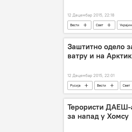
12 Децембар 2015, 22:18
Вести
Свет
Украјин
Скупштина
интернет
Заштитно одело за
ватру и на Арктик
12 Децембар 2015, 22:01
Русија
Вести
Свет
Терористи ДАЕШ-а
за напад у Хомсу