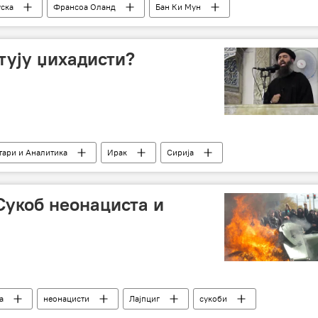
ска
Франсоа Оланд
Бан Ки Мун
ус
споразум
усвајање
Самит о клими
тују џихадисти?
ари и Аналитика
Ирак
Сирија
џихадисти
Сукоб неонациста и
а
неонацисти
Лајпциг
сукоби