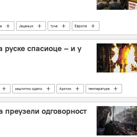
а
Јацењук
туча
Европа
 руске спасиоце – и у
заштитно одело
Арктик
температуре
 преузели одговорност