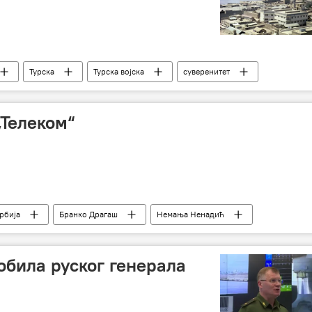
Турска
Турска војска
суверенитет
„Телеком“
рбија
Бранко Драгаш
Немања Ненадић
леком
телекомуникације
ресурси
обила руског генерала