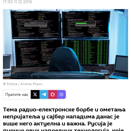
17:00 11.12.2016
©
Fotolia
/ Andrey Popov
Пратите нас
Тема радио-електронске борбе и ометања
непријатеља у сајбер нападима данас је
више него актуелна и важна. Русија је
пионир ових напредних технологија, које