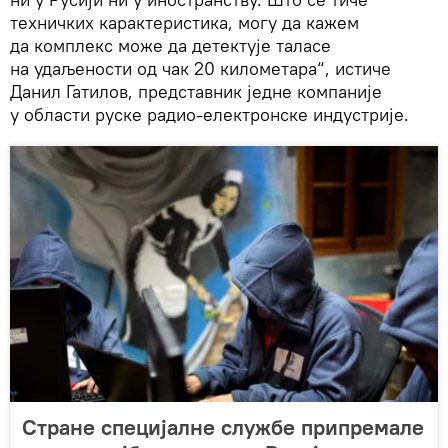
техничких карактеристика, могу да кажем
да комплекс може да детектује таласе
на удаљености од чак 20 километара“, истиче
Данил Гатилов, представник једне компаније
у области руске радио-електронске индустрије.
Стране специјалне службе припремале