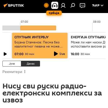
ЋИР
Србија
07:00
08:00
СПУТЊИК ИНТЕРВЈУ
ЕНЕРГИЈА СПУТЊИКА
ра
Бојана Стаменов: Песма без
Може ли нам ниски Ду
квалитетног певача не може
испоставити високе рач
дуго да живи
струју, или рестрикције
live
07:00
16:00
30 мин
30 мин
Јуче
Данас
Реемитери
Нису сви руски радио-
електронски комплекси за
извоз