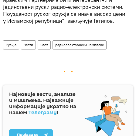
јединствени руски радио-електронски системи.
Поузданост руског оружја се иначе високо цени
у Исламској републици“, закључује Гатилов.
Русија
Вести
Свет
радиоелектронски комплекс
Најновије вести, анализе
и мишљења. Најважније
информације укратко на
нашем
Телеграму
!
Пријави се