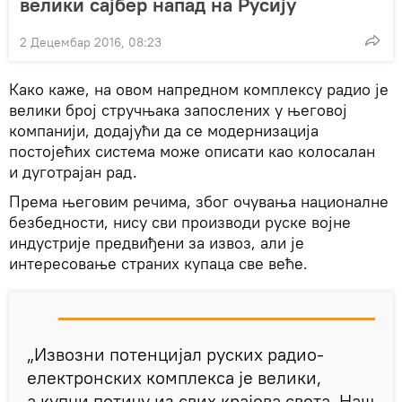
велики сајбер напад на Русију
2 Децембар 2016, 08:23
Како каже, на овом напредном комплексу радио је
велики број стручњака запослених у његовој
компанији, додајући да се модернизација
постојећих система може описати као колосалан
и дуготрајан рад.
Према његовим речима, због очувања националне
безбедности, нису сви производи руске војне
индустрије предвиђени за извоз, али је
интересовање страних купаца све веће.
„Извозни потенцијал руских радио-
електронских комплекса је велики,
а купци потичу из свих крајева света. Наш