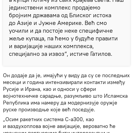
јединствени комплекс продајемо
бројним државама од Блиског истока
до Азије и Јужне Америке. Већ смо
уочили и да постоје неке специфичне
жеље купаца, па ћемо у будуће правити
и варијације наших комплекса,
специјално за извоз“, истиче Гатилов.
Он додаје да је, имајући у виду да су се последњих
месеци и година интензивирали контакти између
Русије и Ирана, као и односи у сфери
војнотехничке сарадње, разумљиво што Исламска
Република има намеру да модернизује оружје
руске производње које већ поседује.
„Осим ракетних система С-а300, као
и ваздухоплова војне авијације, вероватно ће
иранским партнерима бити интересантни и