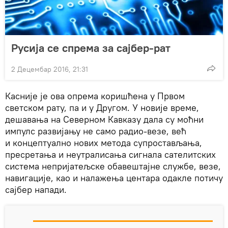
Русија се спрема за сајбер-рат
2 Децембар 2016, 21:31
Касније је ова опрема коришћена у Првом
светском рату, па и у Другом. У новије време,
дешавања на Северном Кавказу дала су моћни
импулс развијању не само радио-везе, већ
и концептуално нових метода супростављања,
пресретања и неутралисања сигнала сателитских
система непријатељске обавештајне службе, везе,
навигације, као и налажења центара одакле потичу
сајбер напади.