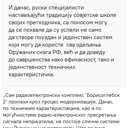
И данас, руски специјалисти
настављајући традицију совјетске школе
својих претходника, са поносом могу
да се похвале да су успели не само
да створе поуздан и јединствен систем
који могу да користе сва одељења
Оружаних снага РФ, већ и да доведу
до савршенства како ефикасност, тако и
јединственост техничких
карактеристичка.
„Сам радиоелектронски комплекс ’Борисоглебск
2‘ пролази кроз процес модернизације. Данас,
по техничким карактеристикама, као и по
могућностима радио-електронског пресретања
сигнала непријатеља, не постоје слични системи
ни у Русији ни у иностранству. Што се тиче