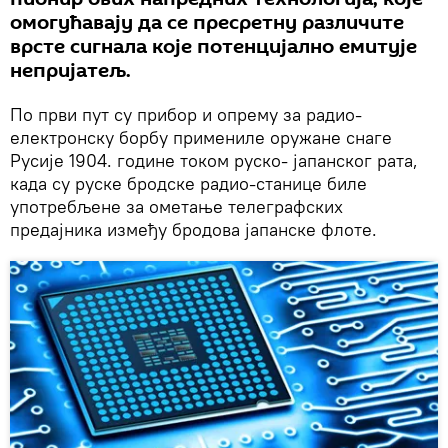
омогућавају да се пресретну различите
врсте сигнала које потенцијално емитује
непријатељ.
По први пут су прибор и опрему за радио-
електронску борбу примениле оружане снаге
Русије 1904. године током руско- јапанског рата,
када су руске бродске радио-станице биле
употребљене за ометање телеграфских
предајника између бродова јапанске флоте.