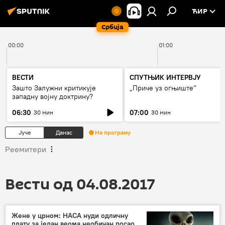
ЋИР
Србија
00:00
01:00
ВЕСТИ
СПУТЊИК ИНТЕРВЈУ
Зашто Залужни критикује
„Приче уз огњиште“
западну војну доктрину?
06:30
07:00
30 мин
30 мин
Јуче
Данас
На програму
Реемитери
Вести од 04.08.2017
Жене у црном: НАСА нуди одличну
плату за један веома необичан посао