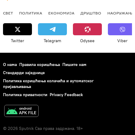
СВЕТ
ПОЛИТИКА
ЕКОНОМИЈА
ДРУШТВО
НАОРУЖАЊЕ
Twitter
Telegram
Odysee
Viber
О нама
Правила коришћења
Пишите нам
Стандарди заједнице
Политика коришћења колачића и аутоматског
пријављивања
Политика приватности
Privacy Feedback
© 2026 Sputnik Сва права задржана. 18+