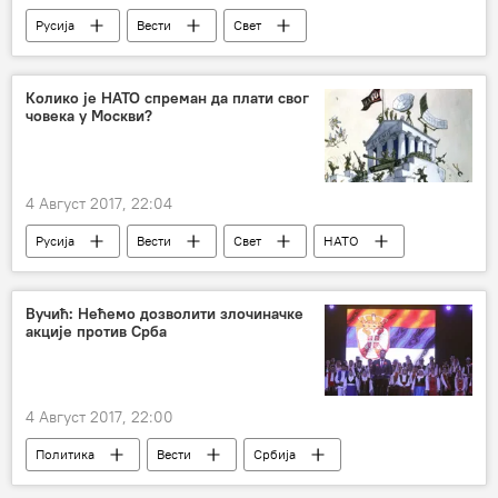
Русија
Вести
Свет
Колико је НАТО спреман да плати свог
човека у Москви?
4 Август 2017, 22:04
Русија
Вести
Свет
НАТО
Вучић: Нећемо дозволити злочиначке
акције против Срба
4 Август 2017, 22:00
Политика
Вести
Србија
Александар Вучић
Милорад Додик