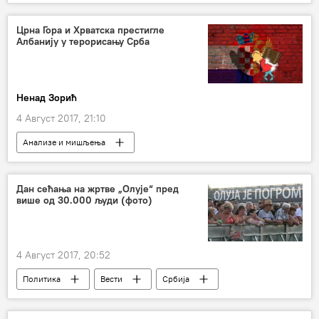
Европска унија (ЕУ)
Црна Гора и Хрватска престигле
Албанију у терорисању Срба
Ненад Зорић
4 Август 2017, 21:10
Анализе и мишљења
Коментари и Аналитика
Западни Балкан
Румунија
Америка
Дан сећања на жртве „Олује“ пред
више од 30.000 људи (фото)
4 Август 2017, 20:52
Политика
Вести
Србија
Александар Вучић