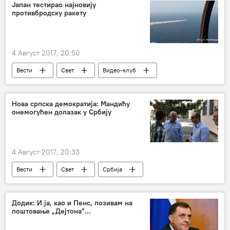
обележавање годишњице Олује
прогнани
Јапан тестирао најновију
противбродску ракету
Хрватска
4 Август 2017, 20:50
Вести
Свет
Видео-клуб
Јапан
Нова српска демократија: Мандићу
онемогућен долазак у Србију
4 Август 2017, 20:33
Вести
Свет
Србија
Црна Гора
Регион
Додик: И ја, као и Пенс, позивам на
поштовање „Дејтона”...