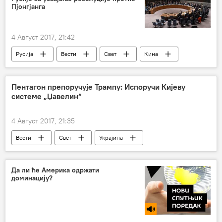
Пјонгјанга
4 Август 2017, 21:42
Русија
Вести
Свет
Кина
Пентагон препоручује Трампу: Испоручи Кијеву
системе „Џавелин“
4 Август 2017, 21:35
Вести
Свет
Украјина
Европа
Да ли ће Америка одржати
доминацију?