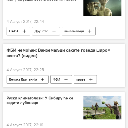
4 Август 2017, 22:44
НАСА
Друштво
ванземаљци
ФБИ немоћан: Ванземаљци сакате говеда широм
света? (видео)
4 Август 2017, 22:25
Велика Британија
ФБИ
краве
ванземаљци
НЛО
говеда
сакаћење
Друштво
Руски климатолози: У Сибиру ће се
садити лубенице
4 Август 2017, 22:16