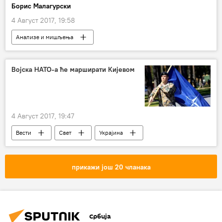
Борис Малагурски
4 Август 2017, 19:58
Анализе и мишљења
Коментари и Аналитика
Мултимедија
Видео
Србија
малагурски
Војска НАТО-а ће марширати Кијевом
4 Август 2017, 19:47
Вести
Свет
Украјина
НАТО
Европа
прикажи још 20 чланака
Србија