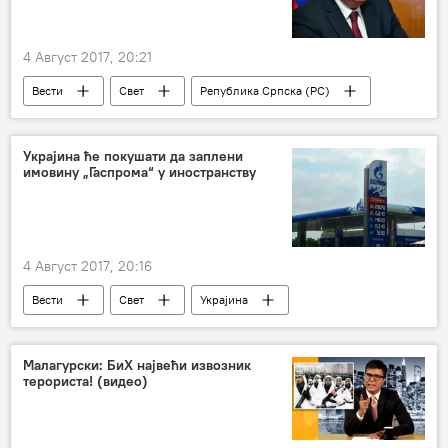
4 Август 2017, 20:21
Вести
Свет
Република Српска (РС)
Милорад Додик
Регион
Украјина ће покушати да заплени
имовину „Гаспрома“ у иностранству
4 Август 2017, 20:16
Вести
Свет
Украјина
Гаспром
Малагурски: БиХ највећи извозник
терориста! (видео)