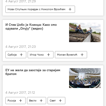
4 Август 2017, 21:29
Нови Спутњик поредак с Николом Врзићем
Радио
Кина
Владимир Путин
Си Ђинпинг
НАТО
доминација
И Стив Џобс је Книнџа: Како смо
одували „Олују“ (видео)
4 Август 2017, 21:23
Србија
Игор Чоко
Милан Вукелић
успех
извињење
асимилација
креативност
Хрватска
Друштво
ЕУ не жели да заостаје за старијим
братом
Акција „Олуја“
4 Август 2017, 21:12
Русија
Вести
Свет