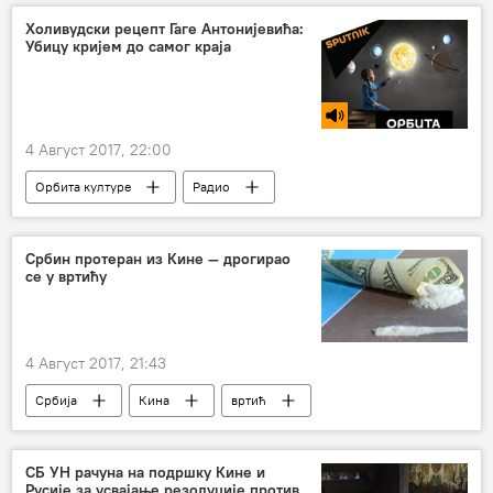
обележавање годишњице Олује
Хрватска
Холивудски рецепт Гаге Антонијевића:
Убицу кријем до самог краја
4 Август 2017, 22:00
Орбита културе
Радио
Србин протеран из Кине — дрогирао
се у вртићу
4 Август 2017, 21:43
Србија
Кина
вртић
Друштво
протеривање
СБ УН рачуна на подршку Кине и
Русије за усвајање резолуције против