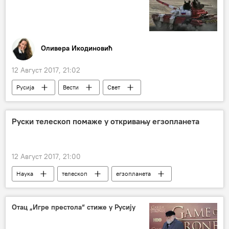
Северна Кореја
Оливера Икодиновић
12 Август 2017, 21:02
Русија
Вести
Свет
Москва
Тенковски биатлон
Руски телескоп помаже у откривању егзопланета
12 Август 2017, 21:00
Наука
телескоп
егзопланета
РТТ150
Друштво
Отац „Игре престола“ стиже у Русију