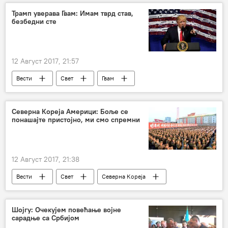
Трамп уверава Гвам: Имам тврд став,
безбедни сте
12 Август 2017, 21:57
Вести
Свет
Гвам
Доналд Трамп
Северна Кореја Америци: Боље се
понашајте пристојно, ми смо спремни
12 Август 2017, 21:38
Вести
Свет
Северна Кореја
Шојгу: Очекујем повећање војне
сарадње са Србијом