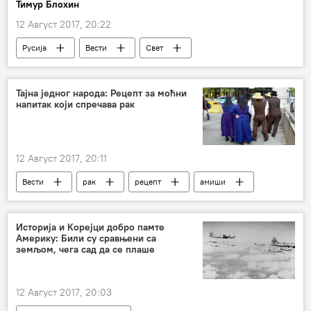
Тимур Блохин
12 Август 2017, 20:22
Русија
Вести
Свет
санкције
храна
Запад
Тајна једног народа: Рецепт за моћни
напитак који спречава рак
12 Август 2017, 20:11
Вести
рак
рецепт
амиши
Друштво
Историја и Корејци добро памте
Америку: Били су сравњени са
земљом, чега сад да се плаше
12 Август 2017, 20:03