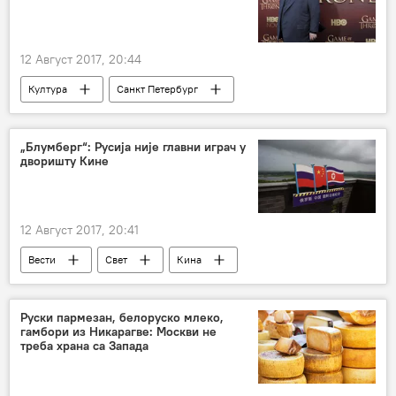
12 Август 2017, 20:44
Култура
Санкт Петербург
Џорџ Мартин
Игре престола
„Блумберг“: Русија није главни играч у
дворишту Кине
12 Август 2017, 20:41
Вести
Свет
Кина
Северна Кореја
Блумберг
утицај
Руски пармезан, белоруско млеко,
гамбори из Никарагве: Москви не
треба храна са Запада