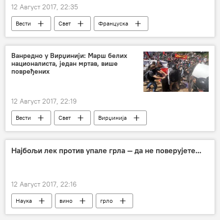
12 Август 2017, 22:35
Вести
Свет
Француска
Северна Кореја
Доналд Трамп
Емануел Макрон
мере
Ванредно у Вирџинији: Mарш белих
националиста, један мртав, више
телефонски разговор
повређених
12 Август 2017, 22:19
Вести
Свет
Вирџинија
Шарлотсвил
десничари
Најбољи лек против упале грла — да не поверујете...
12 Август 2017, 22:16
Наука
вино
грло
упала грла
Друштво