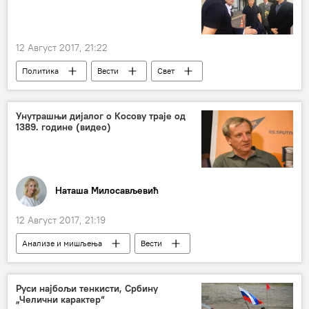
12 Август 2017, 21:22
Политика
Вести
Свет
Србија
Александар Вулин
НАТО
војна неутралност
Унутрашњи дијалог о Косову траје од
1389. године (видео)
Наташа Милосављевић
12 Август 2017, 21:19
Анализе и мишљења
Вести
Интервјуи
Од четвртка до четвртка
Радио
Мултимедија
Видео
Руси најбољи тенкисти, Србину
„Челични карактер“
Момчило Павловић
историја