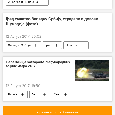
Анализе и мишљења
Коментари и Аналитика
Северна Кореја
Корејски рат
Град смлатио Западну Србију, страдали и делови
Шумадије (фото)
12 Август 2017, 20:02
Западна Србија
град
Друштво
Церемонија затварања Међународних
војних игара 2017.
12 Август 2017, 19:50
Русија
Вести
Свет
Међународне војне игре
затварање
прикажи још 20 чланака