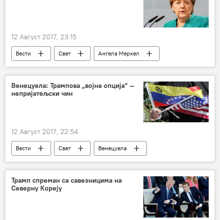
12 Август 2017, 23:15
Вести
Свет
Ангела Меркел
парламентарни избори у Немачкој
Европа
Венецуела: Трампова „војна опција“ —
непријатељски чин
12 Август 2017, 22:54
Вести
Свет
Венецуела
Трамп спреман са савезницима на
Северну Кореју