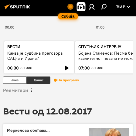
ЋИР
Србија
00:00
01:00
ВЕСТИ
СПУТЊИК ИНТЕРВЈУ
Каква је судбина преговора
Бојана Стаменов: Песма без
САД-а и Ирана?
квалитетног певача не може
дуго да живи
06:30
07:00
30 мин
30 мин
Јуче
Данас
На програму
Реемитери
Вести од 12.08.2017
Меркелова обећава...