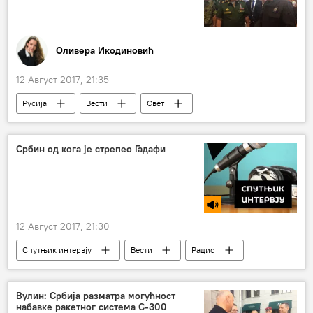
Оливера Икодиновић
12 Август 2017, 21:35
Русија
Вести
Свет
Александар Вулин
Сергеј Шојгу
Србин од кога је стрепео Гадафи
12 Август 2017, 21:30
Спутњик интервју
Вести
Радио
Новак Вукоје
Вулин: Србија разматра могућност
набавке ракетног система С-300