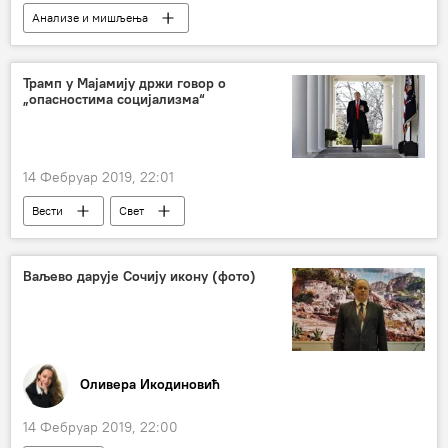
Анализе и мишљења
Коментари и Аналитика
Николас Мадуро
Доналд Трамп
Срђа Трифковић
Трамп у Мајамију држи говор о
„опасностима социјализма“
Елиот Енгел
опозиција
одлука
америчка војска
Конгрес САД
председник Венецуеле
14 Фебруар 2019, 22:01
Вести
Свет
Ваљево дарује Сочију икону (фото)
Оливера Икодиновић
14 Фебруар 2019, 22:00