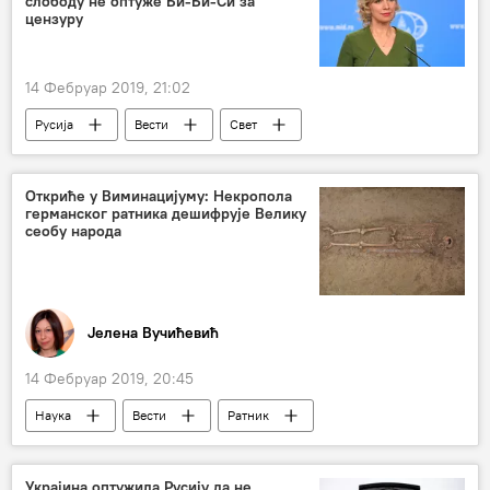
слободу не оптуже Би-Би-Си за
цензуру
14 Фебруар 2019, 21:02
Русија
Вести
Свет
Велика Британија
Сирија
Марија Захарова
Бели шлемови
Откриће у Виминацијуму: Некропола
германског ратника дешифрује Велику
новинар
хемијски напад
Би-би-си
сеобу народа
Јелена Вучићевић
14 Фебруар 2019, 20:45
Наука
Вести
Ратник
откриће
Виминацијум
Археологија
Друштво
Украјина оптужила Русију да не