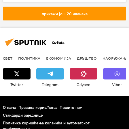
прикажи још 20 чланака
Србија
СВЕТ
ПОЛИТИКА
ЕКОНОМИЈА
ДРУШТВО
НАОРУЖАЊЕ
Twitter
Telegram
Odysee
Viber
О нама
Правила коришћења
Пишите нам
Стандарди заједнице
Политика коришћења колачића и аутоматског
пријављивања