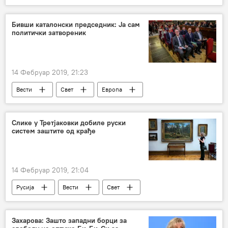
Бивши каталонски председник: Ја сам
политички затвореник
14 Фебруар 2019, 21:23
Вести
Свет
Европа
Слике у Третјаковки добиле руски
систем заштите од крађе
14 Фебруар 2019, 21:04
Русија
Вести
Свет
Култура
Третјаковскаја галерија
слике
систем за заштиту
Захарова: Зашто западни борци за