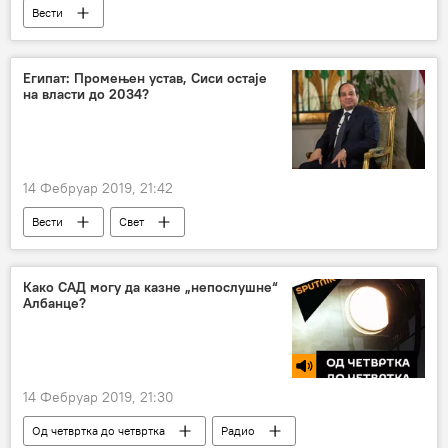
Вести
Египат: Промењен устав, Сиси остаје
на власти до 2034?
14 Фебруар 2019, 21:42
Вести
Свет
Како САД могу да казне „непослушне“
Албанце?
14 Фебруар 2019, 21:30
Од четвртка до четвртка
Радио