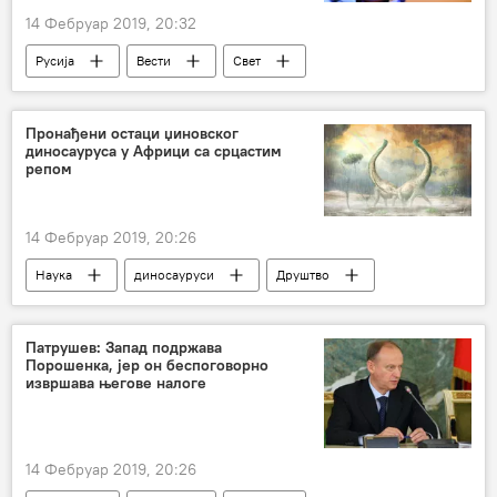
14 Фебруар 2019, 20:32
Русија
Вести
Свет
Немачка
Спутњик
специјалне службе
Пронађени остаци џиновског
диносауруса у Африци са срцастим
РТ (медијска кућа „Русија данас“)
Европа
репом
14 Фебруар 2019, 20:26
Наука
диносауруси
Друштво
Патрушев: Запад подржава
Порошенка, јер он беспоговорно
извршава његове налоге
14 Фебруар 2019, 20:26