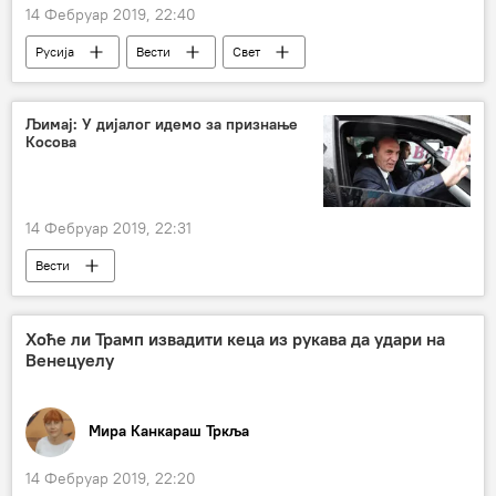
14 Фебруар 2019, 22:40
Русија
Вести
Свет
Велика Британија
Бугарска
Бојко Борисов
истрага
Љимај: У дијалог идемо за признање
Косова
Случај Скрипаљ
Европа
14 Фебруар 2019, 22:31
Вести
Хоће ли Трамп извадити кецa из рукава да удари на
Венецуелу
Мира Канкараш Тркља
14 Фебруар 2019, 22:20