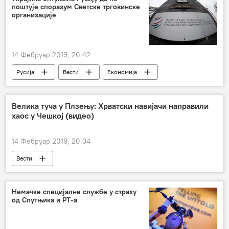
поштује споразум Светске трговинске
организације
14 Фебруар 2019, 20:42
Русија
Вести
Економија
Свет
Украјина
Светска трговинска организација
Трговина
Велика туча у Плзењу: Хрватски навијачи направили
хаос у Чешкој (видео)
споразум
оптужба
14 Фебруар 2019, 20:34
Вести
Немачке специјалне службе у страху
од Спутњика и РТ-а