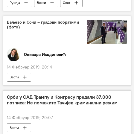
Русија
Вести
Свет
Украјина
Петро Порошенко
Николај Патрушев
Јулија Тимошенко
Ваљево и Сочи – градови побратими
(фото)
Владимир Зеленски
Савет за безбедност Русије
председнички избори у Украјини
Оливера Икодиновић
14 Фебруар 2019, 20:14
Вести
Срби у САД Трампу и Конгресу предали 37.000
потписа: Не помажите Тачијев криминални режим
14 Фебруар 2019, 20:07
Вести