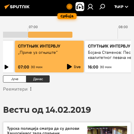
ЋИР
Србија
07:00
08:00
СПУТЊИК ИНТЕРВЈУ
СПУТЊИК ИНТЕРВЈУ
„Приче уз огњиште“
Бојана Стаменов: Песм
квалитетног певача не
дуго да живи
live
07:00
16:00
30 мин
30 мин
Јуче
Данас
Реемитери
Вести од 14.02.2019
Турска полиција сматра да су делови
Хашогијевог тела спаљени