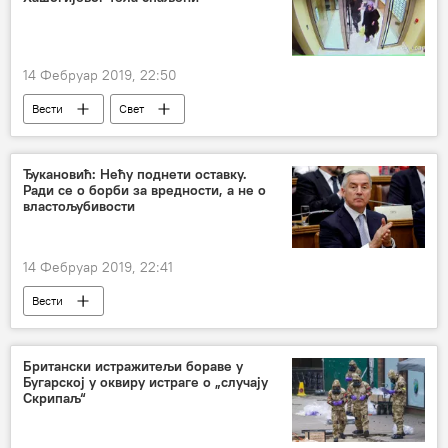
14 Фебруар 2019, 22:50
Вести
Свет
Ђукановић: Нећу поднети оставку.
Ради се о борби за вредности, а не о
властољубивости
14 Фебруар 2019, 22:41
Вести
Британски истражитељи бораве у
Бугарској у оквиру истраге о „случају
Скрипаљ“