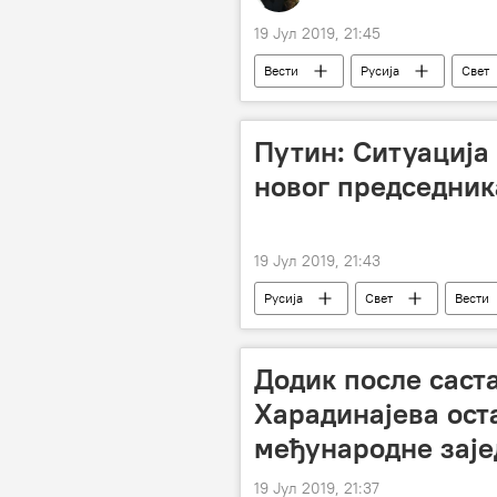
19 Јул 2019, 21:45
Вести
Русија
Свет
Ф-35
Путин: Ситуација
новог председник
19 Јул 2019, 21:43
Русија
Свет
Вести
Украјина
Додик после саст
Харадинајева ост
међународне зај
19 Јул 2019, 21:37