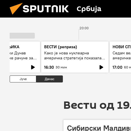
Србија
20:00
СПУТЊИКА
ВЕСТИ (реприза)
НОВИ СП
 ниски Дунав
Како је нова нуклеарна
Седам ве
 високе рачуне за
америчка стратегија показала
америчке
рестрикције
страх од Русије?
16:30
17:00
30 мин
60 
Јуче
Данас
Вести од 19
Сибирски Малдиви