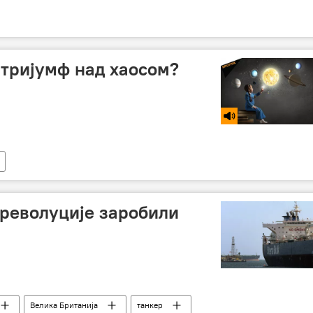
 тријумф над хаосом?
револуције заробили
Велика Британија
танкер