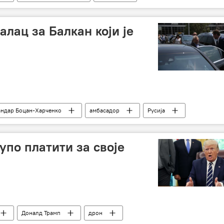
алац за Балкан који је
андар Боцан-Харченко
амбасадор
Русија
упо платити за своје
Доналд Трамп
дрон