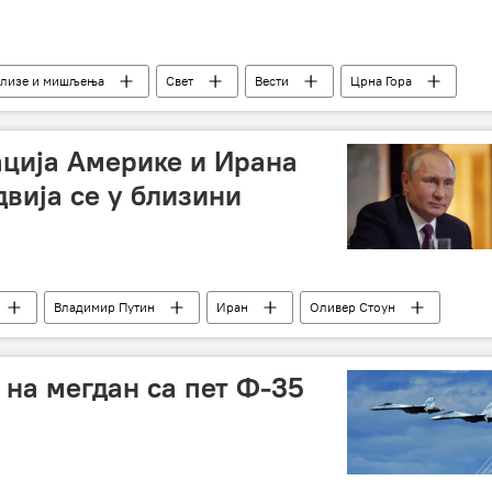
лизе и мишљења
Свет
Вести
Црна Гора
нтић
Мило Ђукановић
Душко Марковић
ција Америке и Ирана
двија се у близини
Владимир Путин
Иран
Оливер Стоун
 на мегдан са пет Ф-35