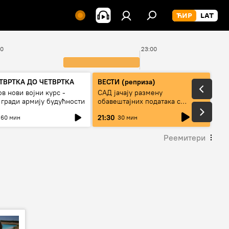
00
23:00
ТВРТКА ДО ЧЕТВРТКА
ВЕСТИ (реприза)
в нови војни курс -
САД јачају размену
 гради армију будућности
обавештајних података с
Кијевом
live
21:30
60 мин
30 мин
Реемитери