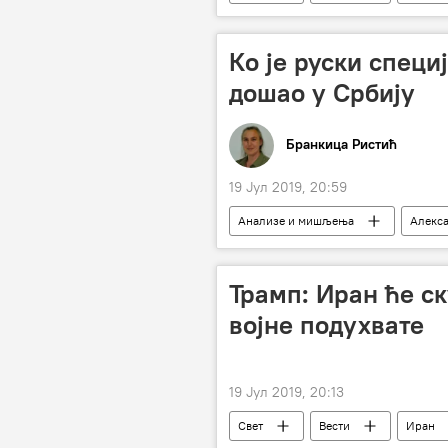
Ко је руски специј
дошао у Србију
Бранкица Ристић
19 Јул 2019, 20:59
Анализе и мишљења
Алекс
Трамп: Иран ће ск
војне подухвате
19 Јул 2019, 20:13
Свет
Вести
Иран