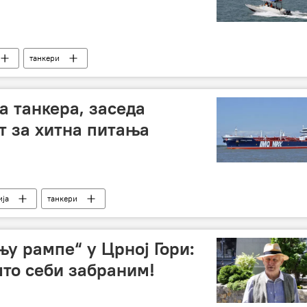
танкери
а танкера, заседа
т за хитна питања
ија
танкери
њу рампе“ у Црној Гори:
што себи забраним!