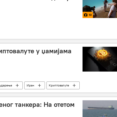
10
иптовалуте у џамијама
ударење
Иран
Криптовалуте
ног танкера: На отетом