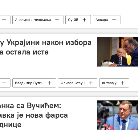
Анализе и мишљења
Су-35
Анкара
 у Украјини након избора
а остала иста
Владимир Путин
Оливер Стоун
интервју
анка са Вучићем:
авка је нова фарса
еднице