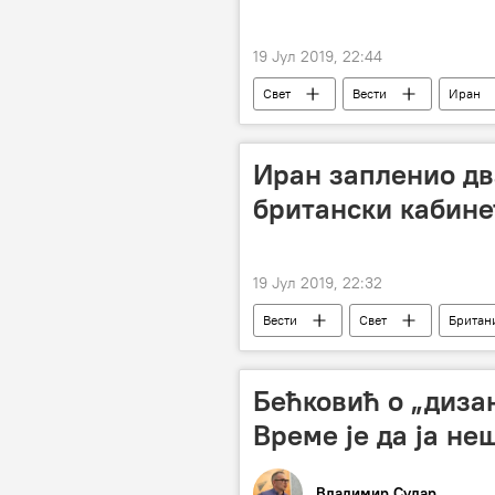
19 Јул 2019, 22:44
Свет
Вести
Иран
Иран запленио дв
британски кабине
19 Јул 2019, 22:32
Вести
Свет
Британ
Бећковић о „диза
Време је да ја не
Владимир Судар