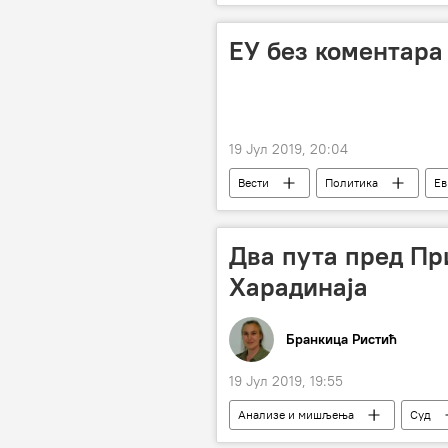
ЕУ без коментара
19 Јул 2019, 20:04
Вести
Политика
Ев
Два пута пред Пр
Харадинаја
Бранкица Ристић
19 Јул 2019, 19:55
Анализе и мишљења
Суд