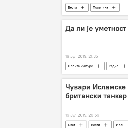
Вести
Политика
Да ли је уметност
19 Јул 2019, 21:35
Орбита културе
Радио
Чувари Исламске 
британски танкер
19 Јул 2019, 20:59
Свет
Вести
Иран