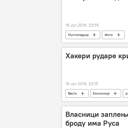
19 Јул 2019, 23:55
Мултимедија
Фото
Хакери рударе кр
19 Јул 2019, 23:15
Вести
Економија
р
Власници заплење
броду има Руса