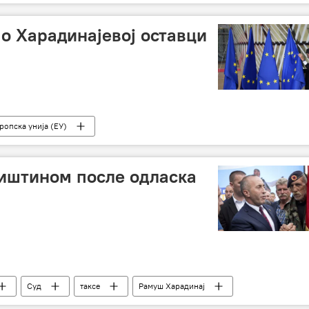
 о Харадинајевој оставци
ропска унија (ЕУ)
иштином после одласка
Суд
таксе
Рамуш Харадинај