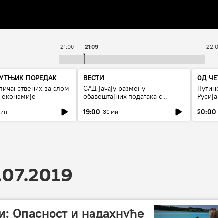
21:00
21:09
22:
УТЊИК ПОРЕДАК
ВЕСТИ
ОД ЧЕ
личанствених за слом
САД јачају размену
Путино
 економије
обавештајних података с
Русија
Кијевом
19:00
20:00
мин
30 мин
.07.2019
: Опасност и надахнуће