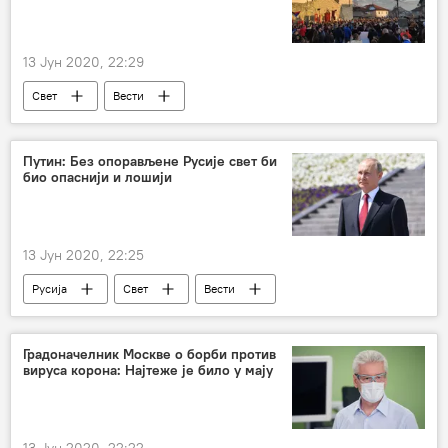
13 Јун 2020, 22:29
Свет
Вести
Одбрана српских светиња у Црној Гори
Црна Гора
Бијело Поље
литија
Путин: Без опорављене Русије свет би
био опаснији и лошији
забрана
полиција
Регион
13 Јун 2020, 22:25
Русија
Свет
Вести
Владимир Путин
опоравак
држава
Градоначелник Москве о борби против
вируса корона: Најтеже је било у мају