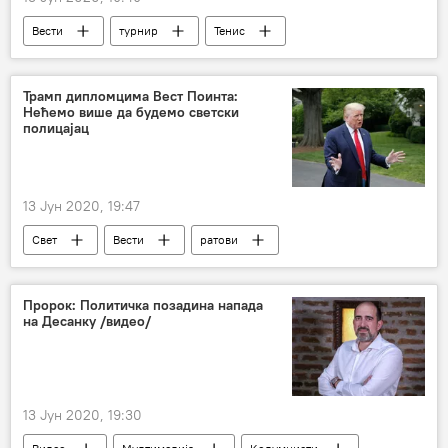
Вести
турнир
Тенис
Трамп дипломцима Вест Поинта:
Нећемо више да будемо светски
полицајац
13 Јун 2020, 19:47
Свет
Вести
ратови
конфликти
Пророк: Политичка позадина напада
на Десанку /видео/
13 Јун 2020, 19:30