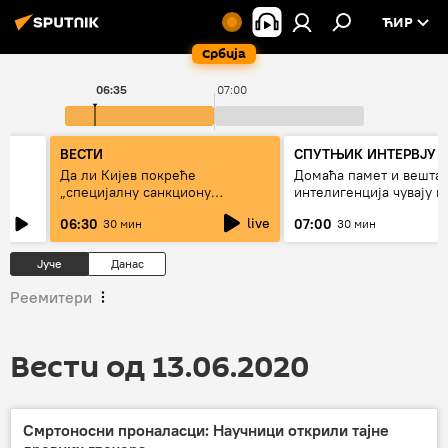
ЋИР
Србија
06:35
07:00
ВЕСТИ
СПУТЊИК ИНТЕРВЈУ
Да ли Кијев покреће
Домаћа памет и вешта
„специјалну санкциону
интелигенција чувају г
операцију“?
live
06:30
07:00
30 мин
30 мин
Јуче
Данас
Реемитери
Вести од 13.06.2020
Смртоносни проналасци: Научници открили тајне