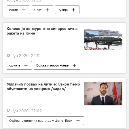
13 Јун 2020, 22:22
Вести
Свет
Русија
градоначелник
Сергеј Собјањин
вирус корона
Колико је конкурентна хиперсонична
ракета из Кине
13 Јун 2020, 22:11
оружје
Војска и наоружање
Милачић позвао на литије: Закон ћемо
обуставити на улицама /видео/
13 Јун 2020, 22:02
Одбрана српских светиња у Црној Гори