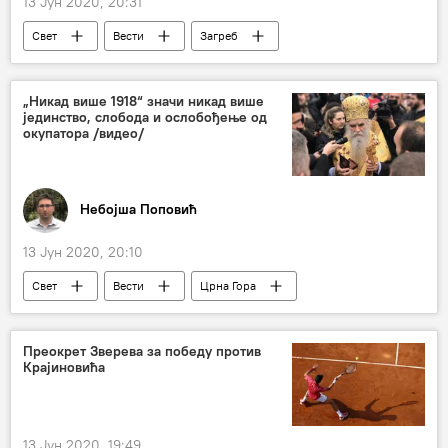
13 Јун 2020, 20:31
Свет
Вести
Загреб
полиција
транспарент
хапшења
Динамо
навијачи
Хрватска
„Никад више 1918“ значи никад више
јединство, слобода и ослобођење од
Регион
претња
окупатора /видео/
Небојша Поповић
13 Јун 2020, 20:10
Свет
Вести
Црна Гора
Његош
Ловћен
манастир
Регион
Преокрет Зверева за победу против
Крајиновића
13 Јун 2020, 19:49