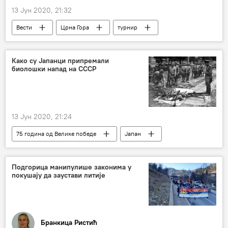
13 Јун 2020, 21:32
Вести
Црна Гора
турнир
отказивање
Новак Ђоковић
Тенис
Како су Јапанци припремали
биолошки напад на СССР
13 Јун 2020, 21:24
75 година од Велике победе
Јапан
Други светски рат
биолошко оружје
Час историје
Друштво
Подгорица манипулише законима у
покушају да заустави литије
Бранкица Ристић