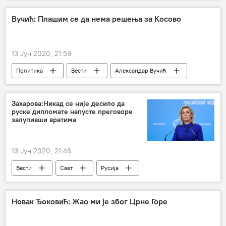
Свет
Вести
Црна Гора
светиње
Литије у Црној Гори
Вучић: Плашим се да нема решења за Косово
Марко Милачић
Регион
13 Јун 2020, 21:59
Политика
Вести
Александар Вучић
Косово и Метохија (КиМ)
Захарова:Никад се није десило да
руске дипломате напусте преговоре
залупивши вратима
13 Јун 2020, 21:46
Вести
Свет
Русија
дипломате
преговори
Новак Ђоковић: Жао ми је због Црне Горе