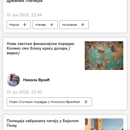
древних глечера
13 Јун 2020, 22:44
Наука
глечер
топљење
артефакти
викинг
Викинзи
Норвешка
Археологија
Друштво
Нови светски финансијски поредак:
Колико смо близу краху долара /
видео/
Никола Врзић
13 Јун 2020, 22:30
Нови Спутњик поредак с Николом Врзићем
Радио
Видео
Мултимедија
Анализе и мишљења
валуте
Полиција забранила литију у Бијелом
Пољу
Економија
долар