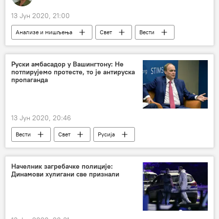
13 Јун 2020, 21:00
Анализе и мишљења
Свет
Вести
Црна Гора
закон о слободи вероисповести
кршење закона
Регион
Руски амбасадор у Вашингтону: Не
потпирујемо протесте, то је антируска
пропаганда
13 Јун 2020, 20:46
Вести
Свет
Русија
амбасадор
Анатолиј Антонов
Начелник загребачке полиције:
Динамови хулигани све признали