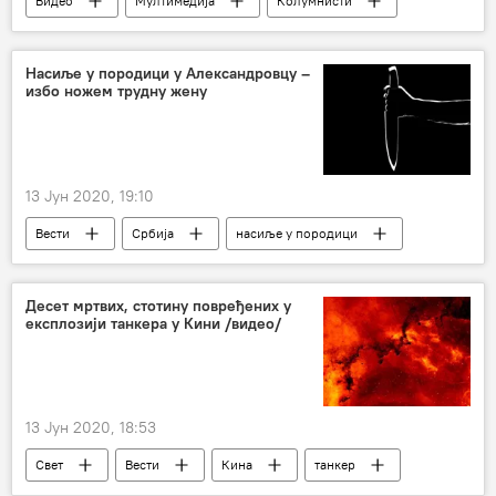
Видео
Мултимедија
Колумнисти
Душан Пророковић
Десанка Максимовић
Емисија „Пророк“
Насиље у породици у Александровцу –
избо ножем трудну жену
13 Јун 2020, 19:10
Вести
Србија
насиље у породици
Десет мртвих, стотину повређених у
експлозији танкера у Кини /видео/
13 Јун 2020, 18:53
Свет
Вести
Кина
танкер