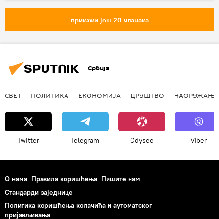
прикажи још 20 чланака
Србија
СВЕТ
ПОЛИТИКА
ЕКОНОМИЈА
ДРУШТВО
НАОРУЖАЊЕ
Twitter
Telegram
Odysee
Viber
О нама
Правила коришћења
Пишите нам
Стандарди заједнице
Политика коришћења колачића и аутоматског
пријављивања