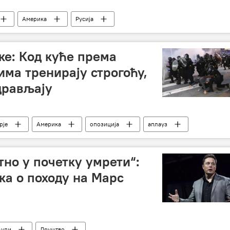
Америка
Русија
е: Код куће према
а тренирају строгоћу,
дрављају
рје
Америка
опозиција
аплауз
тно у почетку умрети“:
ка о походу на Марс
уди
Друштво