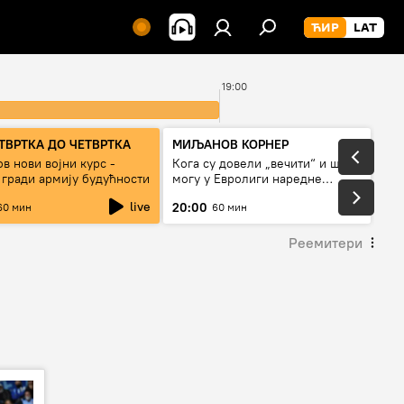
19:00
ТВРТКА ДО ЧЕТВРТКА
МИЉАНОВ КОРНЕР
в нови војни курс -
Кога су довели „вечити“ и шта
 гради армију будућности
могу у Евролиги наредне
сезоне
live
20:00
60 мин
60 мин
Реемитери