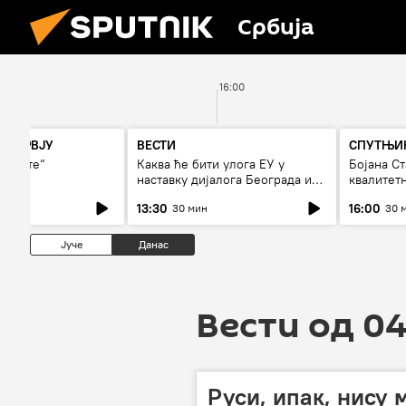
Србија
16:00
НТЕРВЈУ
ВЕСТИ
СПУТЊИК
гњиште“
Каква ће бити улога ЕУ у
Бојана С
наставку дијалога Београда и
квалитет
Приштине?
дуго да 
13:30
16:00
30 мин
30 
Јуче
Данас
Вести од 04
Руси, ипак, нису 