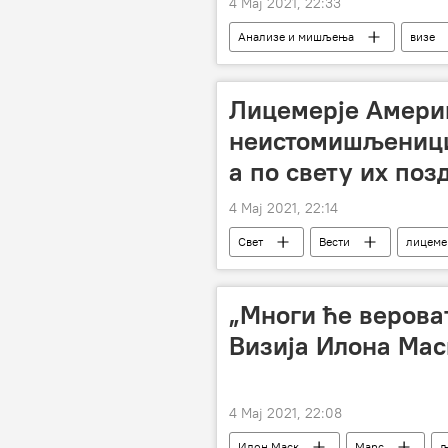
4 Мај 2021, 22:33
Анализе и мишљења
визе
Лицемерје Америк
неистомишљеницим
а по свету их поз
4 Мај 2021, 22:14
Свет
Вести
лицеме
„Многи ће верова
Визија Илона Мас
4 Мај 2021, 22:08
Илон Маск
Марс
љ