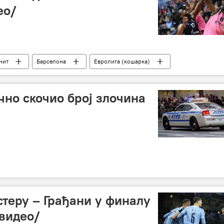
ео/
нит
Барселона
Евролига (кошарка)
чно скочио број злочина
стеру – Грађани у финалу
видео/