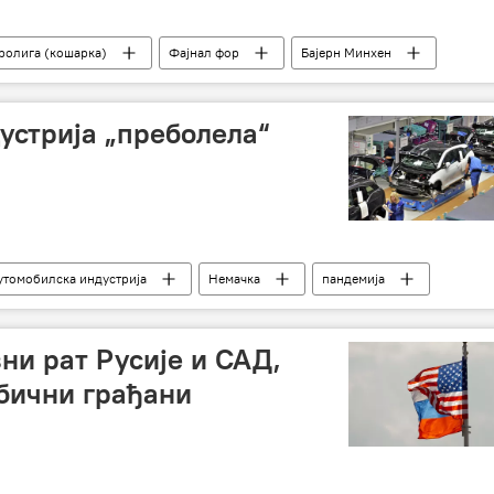
ролига (кошарка)
Фајнал фор
Бајерн Минхен
инкијери
Армани
плеј оф
устрија „преболела“
утомобилска индустрија
Немачка
пандемија
ни рат Русије и САД,
обични грађани