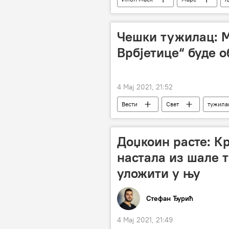
Чешки тужилац: М
Врбјетице“ буде 
4 Мај 2021, 21:52
Вести
Свет
тужила
Доџкоин расте: Кр
настала из шале 
уложити у њу
Стефан Ђурић
4 Мај 2021, 21:49