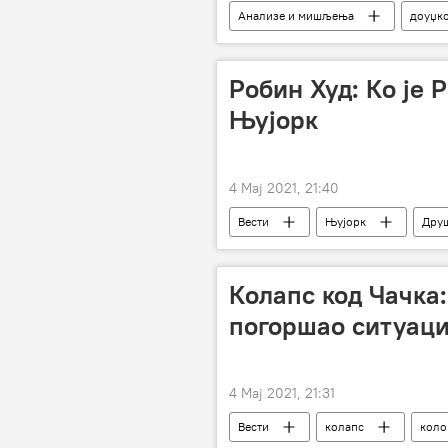
Анализе и мишљења
доуџк
Робин Худ: Ко је 
Њујорк
4 Мај 2021, 21:40
Вести
Њујорк
Дру
Колапс код Чачка:
погоршао ситуаци
4 Мај 2021, 21:31
Вести
колапс
коло