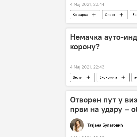
4 Мај 2021, 22:44
Кошарка
Спорт
Ев
Владимир Лучић
Андреа Тр
Немачка ауто-инд
корону?
4 Мај 2021, 22:43
Вести
Економија
а
Отворен пут у виз
први на удару – 
Татјана Булатовић