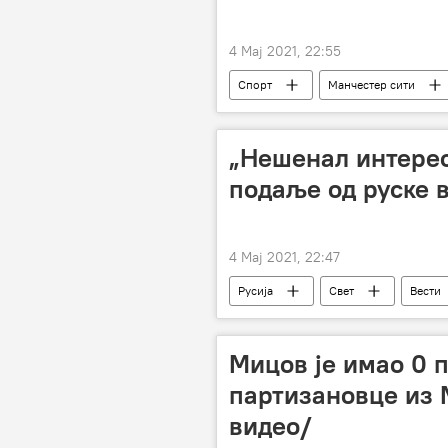
4 Мај 2021, 22:55
Спорт
Манчестер сити
Лига шампиона
„Нешенал интерес
подаље од руске в
4 Мај 2021, 22:47
Русија
Свет
Вести
Мицов је имао 0 п
партизановце из 
видео/