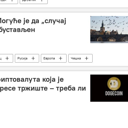
огуће је да „случај
обустављен
ц
Русија
Европа
Чешка
иптовалута која је
тресе тржиште – треба ли