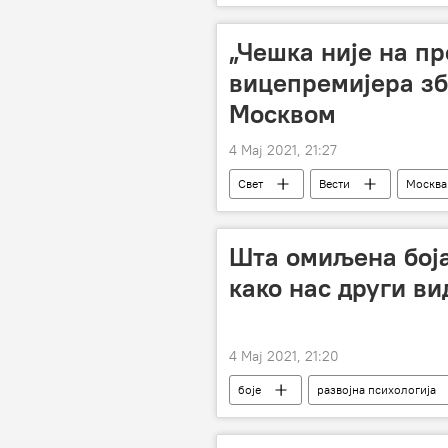
„Чешка није на пр
вицепремијера зб
Москвом
4 Мај 2021, 21:27
Свет
Вести
Москва
Шта омиљена боја
како нас други ви
4 Мај 2021, 21:20
боје
развојна психологија