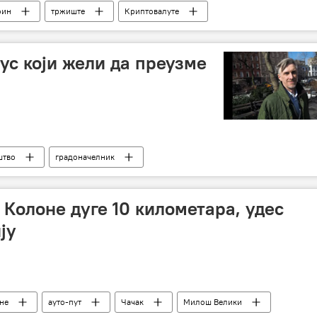
оин
тржиште
Криптовалуте
Рус који жели да преузме
штво
градоначелник
 Колоне дуге 10 километара, удес
ју
не
ауто-пут
Чачак
Милош Велики