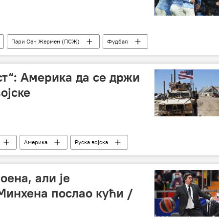
Пари Сен Жермен (ПСЖ)
Фудбал
т“: Америка да се држи
ојске
Америка
Руска војска
оена, али је
Минхена послао кући /