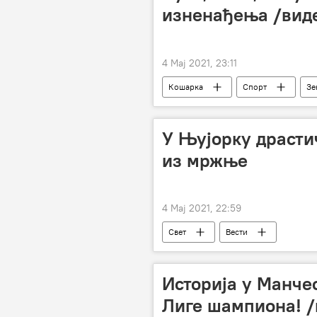
изненађења /вид
4 Мај 2021, 23:11
Кошарка
Спорт
Зе
плеј оф
Фајнал фор
У Њујорку драсти
из мржње
4 Мај 2021, 22:59
Свет
Вести
Историја у Манче
Лиге шампиона! /