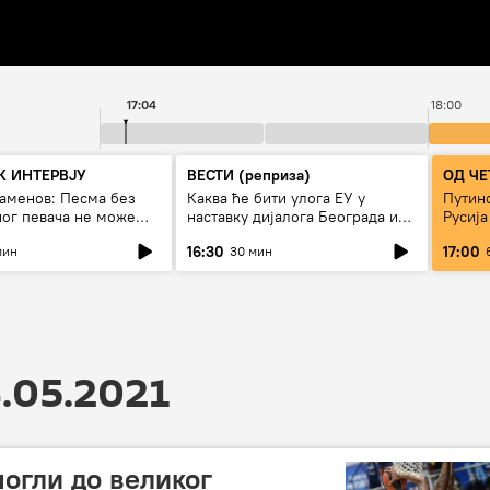
17:04
18:00
 ИНТЕРВЈУ
ВЕСТИ (реприза)
ОД ЧЕ
таменов: Песма без
Каква ће бити улога ЕУ у
Путино
ног певача не може
наставку дијалога Београда и
Русија
живи
Приштине?
16:30
17:00
мин
30 мин
.05.2021
могли до великог