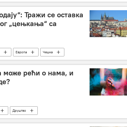
одају“: Тражи се оставка
ог „цењкања“ са
Европа
Чешка
 може рећи о нама, и
де?
Друштво