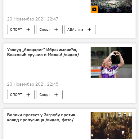
20 Новембар 2021, 22:47
СПОРТ
Спорт
АБА лига
КК Партизан
Кошарка
КК Будућност
Узалуд „блицкриг“ Ибрахимовића,
Влаховић срушио и Милан! /видео/
20 Новембар 2021, 22:45
СПОРТ
Спорт
Златан Ибрахимовић
Милан
Фудбал
Душан Влаховић
Серија А
Велики протест у Загребу против
ковид пропусница /видео, фото/
Фиорентина