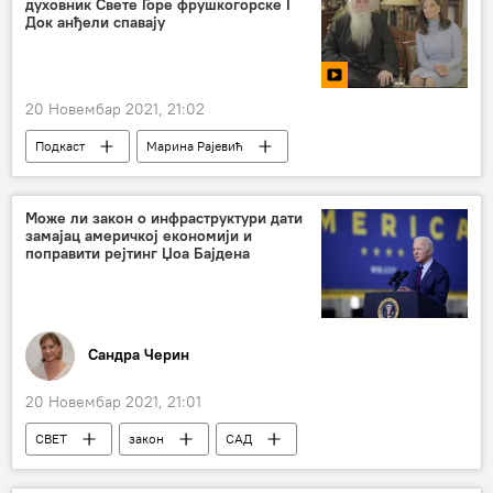
духовник Свете Горе фрушкогорске I
Док анђели спавају
20 Новембар 2021, 21:02
Подкаст
Марина Рајевић
Док анђели спавају
Спутњик видео
Може ли закон о инфраструктури дати
замајац америчкој економији и
поправити рејтинг Џоа Бајдена
Сандра Черин
20 Новембар 2021, 21:01
СВЕТ
закон
САД
Џозеф Бајден