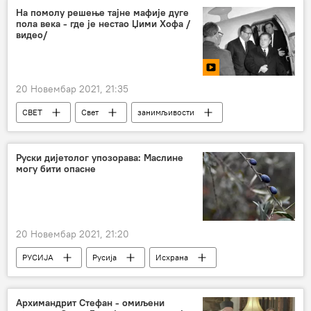
Фудбал
На помолу решење тајне мафије дуге
пола века - где је нестао Џими Хофа /
видео/
20 Новембар 2021, 21:35
СВЕТ
Свет
занимљивости
ФБИ
Сједињене Америчке Државе
мафија
Руски дијетолог упозорава: Маслине
могу бити опасне
20 Новембар 2021, 21:20
РУСИЈА
Русија
Исхрана
медицина
Здравље
маслине
Руска медицина
Архимандрит Стефан - омиљени