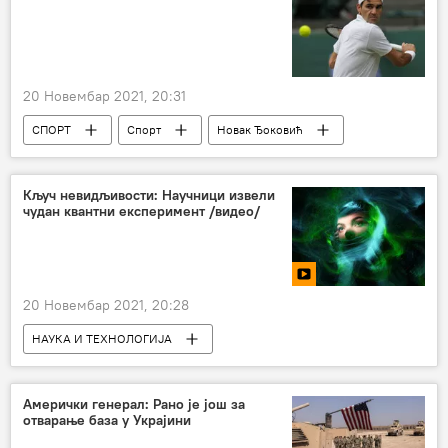
20 Новембар 2021, 20:31
СПОРТ
Спорт
Новак Ђоковић
Роџер Федерер
Тенис
Александер Зверев
Кључ невидљивости: Научници извели
чудан квантни експеримент /видео/
20 Новембар 2021, 20:28
НАУКА И ТЕХНОЛОГИЈА
Наука и технологија
Амерички генерал: Рано је још за
отварање база у Украјини