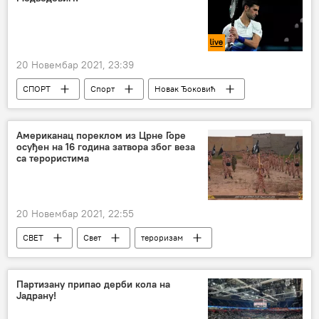
20 Новембар 2021, 23:39
СПОРТ
Спорт
Новак Ђоковић
АТП турнир
Тенис
Александер Зверев
Американац пореклом из Црне Горе
осуђен на 16 година затвора због веза
са терористима
20 Новембар 2021, 22:55
СВЕТ
Свет
тероризам
Ал-Нусра Фронт
ИСИС
Сједињене Америчке Државе
Партизану припао дерби кола на
Јадрану!
Свет – политика