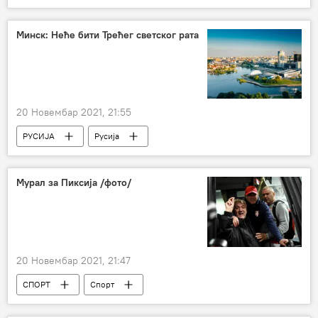
Русија – друштво
Минск: Неће бити Трећег светског рата
20 Новембар 2021, 21:55
РУСИЈА
Русија
Заједница независних држава (ЗНД)
Свет – политика
Мурал за Пиксија /фото/
20 Новембар 2021, 21:47
СПОРТ
Спорт
Драган Стојковић Пикси
мурал