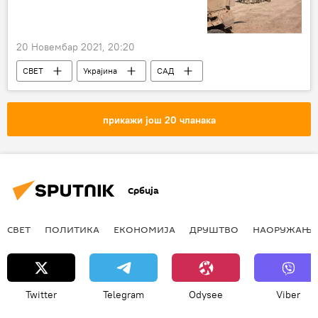
20 Новембар 2021, 20:20
СВЕТ
Украјина
САД
Заједница независних држава (ЗНД)
Свет – политика
прикажи још 20 чланака
Србија
СВЕТ
ПОЛИТИКА
ЕКОНОМИЈА
ДРУШТВО
НАОРУЖАЊЕ
Twitter
Telegram
Odysee
Viber