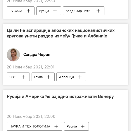
20 Новембар 2021, 22:30
РУСИЈА
Русија
Владимир Путин
Политика
Украјина
НАТО
САД
Русија – политика
Да ли ће аспирације албанских националистичких
кругова унети раздор између Грчке и Албаније
Волстрит џурнал
Сандра Черин
20 Новембар 2021, 22:01
СВЕТ
Грчка
Албанија
Иљир Мета
Русија и Америка ће заједно истраживати Венеру
20 Новембар 2021, 22:00
НАУКА И ТЕХНОЛОГИЈА
Русија