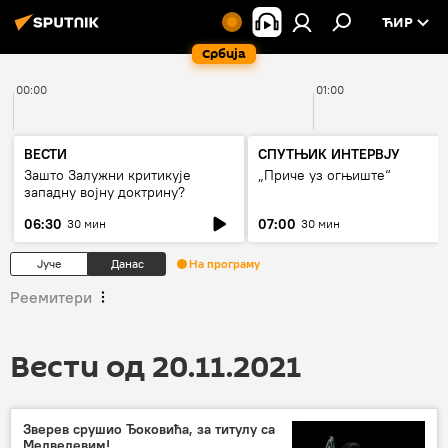
ЋИР
Србија
00:00
01:00
ВЕСТИ
СПУТЊИК ИНТЕРВЈУ
Зашто Залужни критикује
„Приче уз огњиште“
западну војну доктрину?
06:30
07:00
30 мин
30 мин
Јуче
Данас
На програму
Реемитери
Вести од 20.11.2021
Зверев срушио Ђоковића, за титулу са
Медведевим!