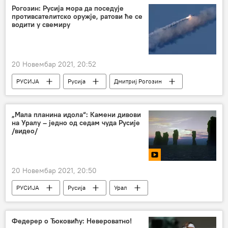
Рогозин: Русија мора да поседује
противсателитско оружје, ратови ће се
водити у свемиру
20 Новембар 2021, 20:52
РУСИЈА
Русија
Дмитриј Рогозин
Русија – војска и наоружање
Војска и наоружање
„Мала планина идола“: Камени дивови
на Уралу – једно од седам чуда Русије
/видео/
20 Новембар 2021, 20:50
РУСИЈА
Русија
Урал
Коми
Разгледнице из Русије
Федерер о Ђоковићу: Невероватно!