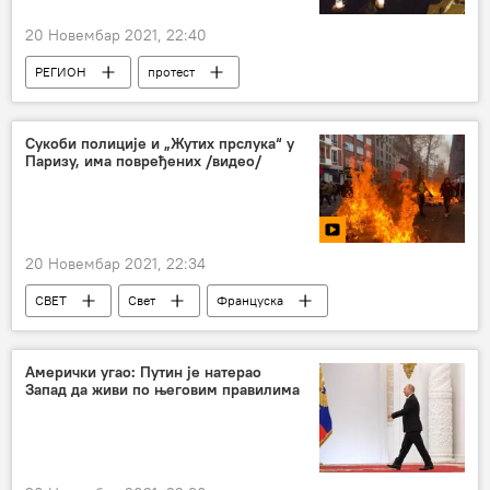
20 Новембар 2021, 22:40
РЕГИОН
протест
Регион – политика
Хрватска
Регион
ковид пропуснице
Сукоби полиције и „Жутих прслука“ у
Паризу, има повређених /видео/
20 Новембар 2021, 22:34
СВЕТ
Свет
Француска
протест
Париз
нереди
Покрет жути прслуци
Свет – политика
Амерички угао: Путин је натерао
Запад да живи по његовим правилима
Европа