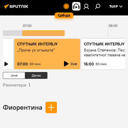
ЋИР
Србија
07:00
08:00
СПУТЊИК ИНТЕРВЈУ
СПУТЊИК ИНТЕРВЈУ
„Приче уз огњиште“
Бојана Стаменов: Песм
квалитетног певача не
дуго да живи
live
07:00
16:00
30 мин
30 мин
Јуче
Данас
Реемитери
Фиорентина