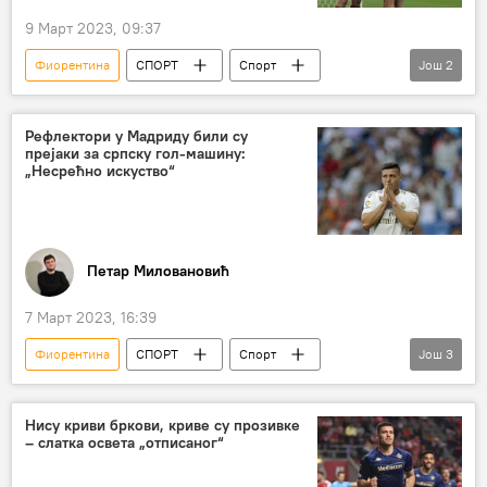
9 Март 2023, 09:37
Фиорентина
СПОРТ
Спорт
Још
2
Фудбал
Никола Миленковић
Рефлектори у Мадриду били су
прејаки за српску гол-машину:
„Несрећно искуство“
Петар Миловановић
7 Март 2023, 16:39
Фиорентина
СПОРТ
Спорт
Још
3
Фудбал
Лука Јовић
Реал Мадрид
Нису криви бркови, криве су прозивке
– слатка освета „отписаног“