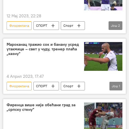
12 Мај 2023, 22:28
Фиорентина
СПОРТ
Спорт
Још
2
Фудбал
Лука Јовић
Мароканац тражио сок и банану усред
утакмице – свет у чуду, тренер плаћа
„казну“
4 Април 2023, 17:47
Фиорентина
СПОРТ
Спорт
Још
1
Фудбал
Фиренца више није обећани град за
„српску стену“