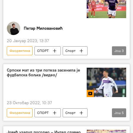
Петар Миловановић
20 Јануар 2023, 13:37
Фиорентина
СПОРТ
Спорт
Још
3
Фудбал
Лука Јовић
Серија А
Српски мат из три потеза засенила је
фудбалска бољка /видео/
23 Октобар 2022, 10:37
Фиорентина
СПОРТ
Спорт
Још
5
Фудбал
Серија А
Лука Јовић
Никола Миленковић
Интер
Јовић узалуд погодио – Интер славио