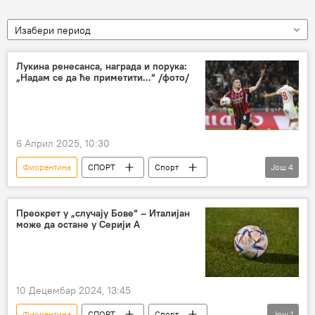
Изабери период
Лукина ренесанса, награда и порука:
„Надам се да ће приметити...“ /фото/
6 Април 2025, 10:30
Фиорентина
СПОРТ
Спорт
Још
4
Фудбал
Лука Јовић
ФК Милан
Серија А
Преокрет у „случају Бове“ – Италијан
може да остане у Серији А
10 Децембар 2024, 13:45
Фиорентина
СПОРТ
Спорт
Још
1