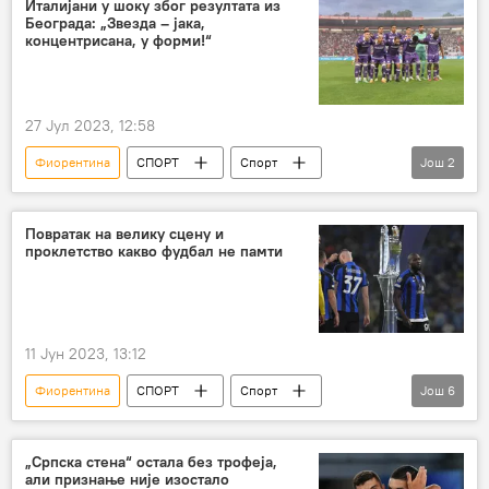
Италијани у шоку због резултата из
Београда: „Звезда – јака,
Чукарички ФК
концентрисана, у форми!“
27 Јул 2023, 12:58
Фиорентина
СПОРТ
Спорт
Још
2
Фудбал
ФК Црвена звезда
Повратак на велику сцену и
проклетство какво фудбал не памти
11 Јун 2023, 13:12
Фиорентина
СПОРТ
Спорт
Још
6
Фудбал
Лига шампиона
Лига Европе
Лига конференција
„Српска стена“ остала без трофеја,
али признање није изостало
Интер
Севиља