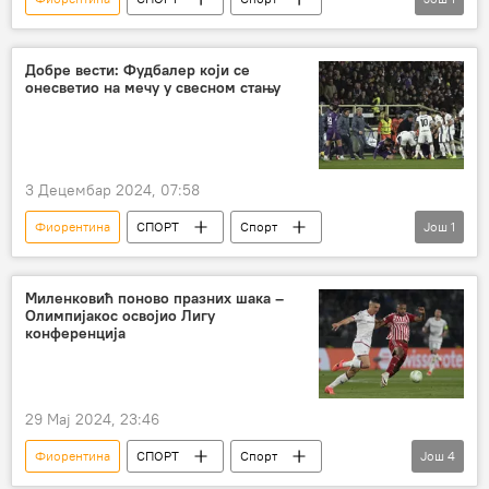
Фудбал
Добре вести: Фудбалер који се
онесветио на мечу у свесном стању
3 Децембар 2024, 07:58
Фиорентина
СПОРТ
Спорт
Још
1
Фудбал
Миленковић поново празних шака –
Олимпијакос освојио Лигу
конференција
29 Мај 2024, 23:46
Фиорентина
СПОРТ
Спорт
Још
4
Фудбал
Никола Миленковић