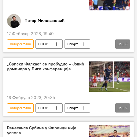
Петар Миловановић
17 Фебруар 2023, 19:40
Фиорентина
СПОРТ
Спорт
Још
3
Фудбал
Лука Јовић
Лига конференција
„Српски Фалкао“ се пробудио – Јовић
доминира у Лиги конференција
16 Фебруар 2023, 20:35
Фиорентина
СПОРТ
Спорт
Још
2
Фудбал
Лука Јовић
Ренесанса Србина у Фиренци није
успела