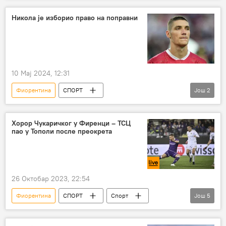
Олимпијакос
Лига конференција
Никола је изборио право на поправни
10 Мај 2024, 12:31
Фиорентина
СПОРТ
Још
2
Никола Миленковић
Спорт
Фудбал
Хорор Чукаричког у Фиренци – ТСЦ
пао у Тополи после преокрета
26 Октобар 2023, 22:54
Фиорентина
СПОРТ
Спорт
Још
5
Фудбал
Лига Европе
Лига конференција
ТСЦ