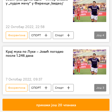
у „лудом мечу“ у Фиренци /видео/
22 Октобар 2022, 22:58
Фиорентина
СПОРТ
Спорт
Још
4
Фудбал
Лука Јовић
Интер
Никола Миленковић
Крај мука по Луки – Јовић погодио
после 1.246 дана
7 Октобар 2022, 09:37
Фиорентина
СПОРТ
Спорт
Још
3
Фудбал
Лука Јовић
Лига конференција
прикажи још 20 чланака