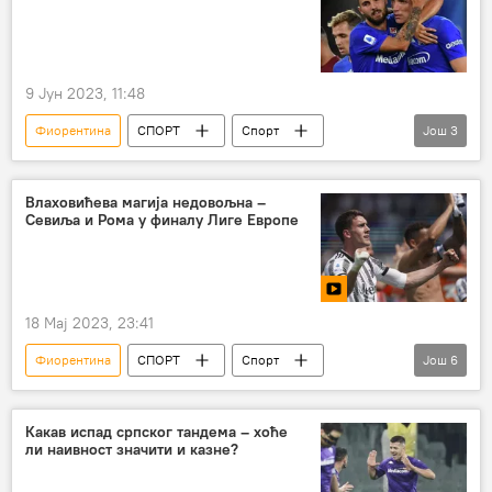
9 Јун 2023, 11:48
Фиорентина
СПОРТ
Спорт
Још
3
Фудбал
Никола Миленковић
Лига конференција
Влаховићева магија недовољна –
Севиља и Рома у финалу Лиге Европе
18 Мај 2023, 23:41
Фиорентина
СПОРТ
Спорт
Још
6
Фудбал
Лига Европе
Лига конференција
Севиља
Какав испад српског тандема – хоће
ли наивност значити и казне?
Јувентус
Рома