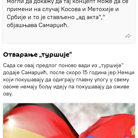
могли да докажу да тај концепт може да се
примени на случај Косова и Метохије и
Србије и то је стављено „ад акта“,“
објашњава Самарџић.
Отварање „туршије“
Сада се овај предлог поново вади из „туршије“
додаје Самарџић, после скоро 15 година јер Немци
који покушавају да одиграју главну улогу у свему
овоме немају бољу идеју па покушавају да оживе
ову.