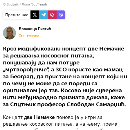
© Sputnik / Лола Ђорђевић
Пратите нас
Бранкица Ристић
Сви текстови
Кроз модификовани концепт две Немачке
за решавања косовског питања,
покушавају да нам потуре
„мртворођенче“, а ЗСО користе као мамац
за Београд, да пристане на концепт који ни
по чему не може да се пореди са
оригиналом јер тзв. Косово није суверена
нити међународно призната држава, каже
за Спутњик професор Слободан Самарџић.
Концепт
две Немачке
поново је у игри за
решавање косовског питања, а на њему, према