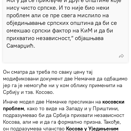
нису чисто српске. И то није био неки
проблем али се пре свега мислило на
обједињавање српских општина да би се
омекшао српски фактор на КиМ и да би
прихватио независност,“ објашњава
Самарџић.
Он сматра да треба по сваку цену тај
модификовани документ две Немачке да одбацимо
јер га је немогуће ни у ком облику применити на
Србију и тзв. Косово.
Иначе модел две Немачке пресликан на
косовски
проблем
, како то виде на Западу и у Приштини,
подразумевао би да Србија прихвати независност
Косова, али не и да га формално призна. Такође,
он подразумева чланство
Косова у Уједињеним