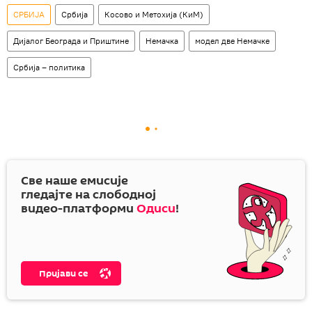
СРБИЈА
Србија
Косово и Метохија (КиМ)
Дијалог Београда и Приштине
Немачка
модел две Немачке
Србија – политика
Све наше емисије
гледајте на слободној
видео-платформи
Одиси
!
Пријави се