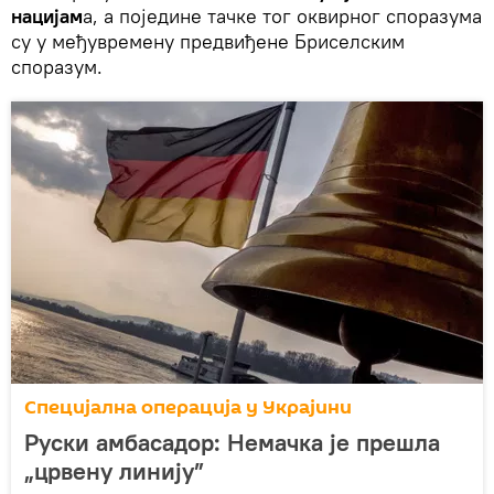
нацијам
а, а поједине тачке тог оквирног споразума
су у међувремену предвиђене Бриселским
споразум.
Специјална операција у Украјини
Руски амбасадор: Немачка је прешла
„црвену линију”