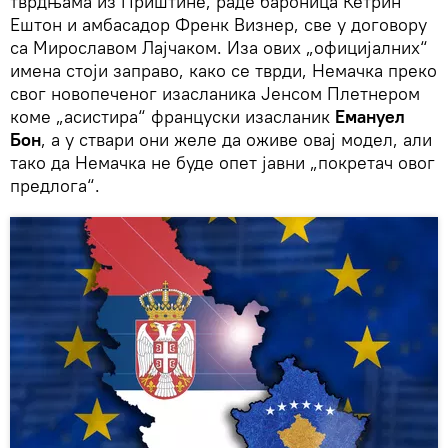
тврдњама из Приштине, раде бароница Кетрин
Ештон и амбасадор Френк Визнер, све у договору
са Мирославом Лајчаком. Иза ових „официјалних“
имена стоји заправо, како се тврди, Немачка преко
свог новопеченог изасланика Јенсом Плетнером
коме „асистира“ француски изасланик
Емануел
Бон
, a у ствари они желе да оживе овај модел, али
тако да Немачка не буде опет јавни „покретач овог
предлога“.