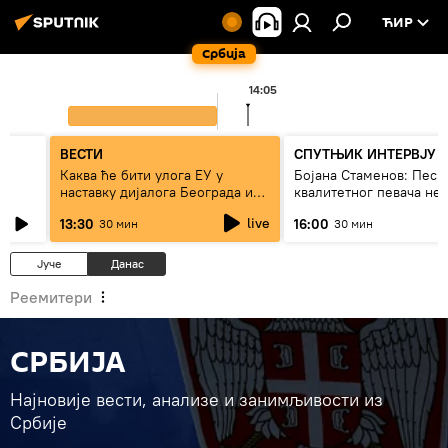
ЋИР
Србија
14:05
ВЕСТИ
СПУТЊИК ИНТЕРВЈУ
Каква ће бити улога ЕУ у
Бојана Стаменов: Песм
наставку дијалога Београда и
квалитетног певача не
Приштине?
дуго да живи
live
13:30
16:00
30 мин
30 мин
Јуче
Данас
Реемитери
СРБИЈА
Најновије вести, анализе и занимљивости из
Србије