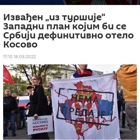
Извађен „из туршије“
Западни план којим би се
Србији дефинитивно отело
Косово
17:10 18.09.2022