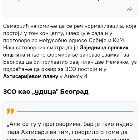
Самарџић напомиње да се реч нормализација, која
постоји у том концепту, шверцује сада и у
преговоре за међусобне односе Србије и КиМ.
Наш саговорник сматра да је
Заједница српских
општина
и њено формирање заправо „замка“ за
Београд да би прихватио овај план две Немачке, уз
подсећање да оквир за ЗСО постоји и у
Ахтисаријевом плану
у Анексу 4.
ЗСО као „удица“ Београд
„Али се ту у преговорима, бар је тако нудио
тада Ахтисаријев тим, говорило о томе да
могу да се прикључе и друге општине које