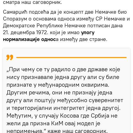
сматра наш саговорник.
Самарџић подсећа да је концепт две Немачке био
Споразум о основама односа између СР Немачке и
Демократске Републике Немачке потписан дана
21. децембра 1972. који је имао
улогу
нормализације однос
а између две стране.
„При чему се ту радило о две државе које
нису признавале једна другу али су биле
признате у међународним оквирима.
Другим речима, они не признају једна
другу али поштују међусобно суверенитет
и територијални интегритет једна другој.
Међутим, у случају Косова где Србија не
жели да призна КиМ овај модел је
непримењив,“ каже наш саговорник.