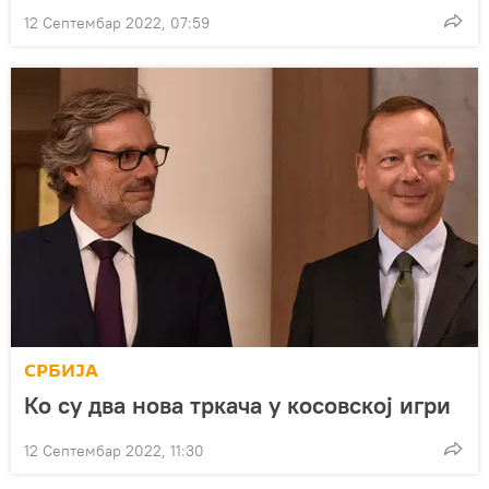
12 Септембар 2022, 07:59
СРБИЈА
Ко су два нова тркача у косовској игри
12 Септембар 2022, 11:30