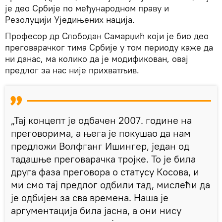
је део Србије по међународном праву и
Резолуцији Уједињених нација.
Професор др Слободан Самарџић који је био део
преговарачког тима Србије у том периоду каже да
ни данас, ма колико да је модификован, овај
предлог за нас није прихватљив.
„Тај концепт је одбачен 2007. године на
преговорима, а њега је покушао да нам
предложи Волфганг Ишингер, један од
тадашње преговарачка тројке. То је била
друга фаза преговора о статусу Косова, и
ми смо тај предлог одбили тад, мислећи да
је одбијен за сва времена. Наша је
аргументација била јасна, а они нису