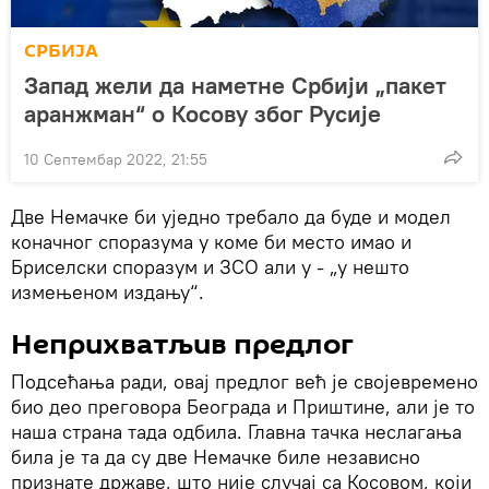
СРБИЈА
Запад жели да наметне Србији „пакет
аранжман“ о Косову због Русије
10 Септембар 2022, 21:55
Две Немачке би уједно требало да буде и модел
коначног споразума у коме би место имао и
Бриселски споразум и ЗСО али у - „у нешто
измењеном издању“.
Неприхватљив предлог
Подсећања ради, овај предлог већ је својевремено
био део преговора Београда и Приштине, али је то
наша страна тада одбила. Главна тачка неслагања
била је та да су две Немачке биле независно
признате државе, што није случај са Косовом, који