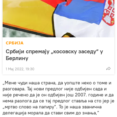
СРБИЈА
Србији спремају „косовску заседу“ у
Берлину
1 Мај 2022, 19:30
„Мене чуди наша страна, да уопште неко о томе и
разговара. Тај нови предлог није одбијен сада и
није речено да је он одбијен још 2007. године и да
нема разлога да се тај предлог ставља на сто јер је
„мртво слово на папиру“. То је наша званична
делегација морала да стави свим до знања,“