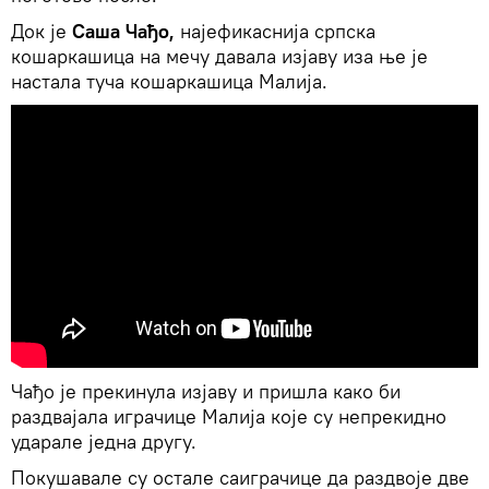
Док је
Саша Чађо,
најефикаснија српска
кошаркашица на мечу давала изјаву иза ње је
настала туча кошаркашица Малија.
Чађо је прекинула изјаву и пришла како би
раздвајала играчице Малија које су непрекидно
ударале једна другу.
Покушавале су остале саиграчице да раздвоје две