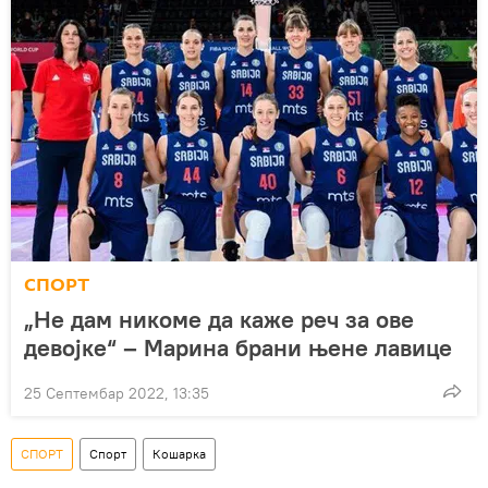
СПОРТ
„Не дам никоме да каже реч за ове
девојке“ – Марина брани њене лавице
25 Септембар 2022, 13:35
СПОРТ
Спорт
Кошарка