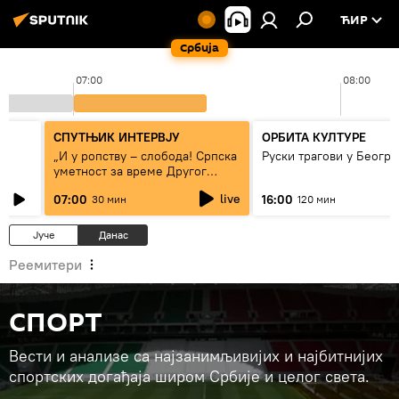
ЋИР
Србија
07:00
08:00
СПУТЊИК ИНТЕРВЈУ
ОРБИТА КУЛТУРЕ
„И у ропству – слобода! Српска
Руски трагови у Београ
уметност за време Другог
светског рата“
live
07:00
16:00
30 мин
120 мин
Јуче
Данас
Реемитери
СПОРТ
Вести и анализе са најзанимљивијих и најбитнијих
спортских догађаја широм Србије и целог света.