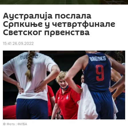
Аустралија послала
Српкиње у четвртфинале
Светског првенства
15:41 26.09.2022
© Фото : ФИБА