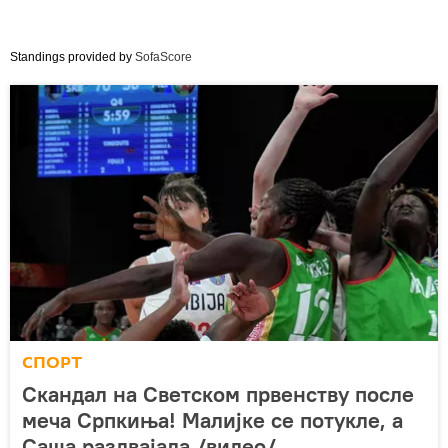
Standings provided by
SofaScore
СПОРТ
Скандал на Светском првенству после
меча Српкиња! Малијке се потукле, а
Саша раздвајала /видео/