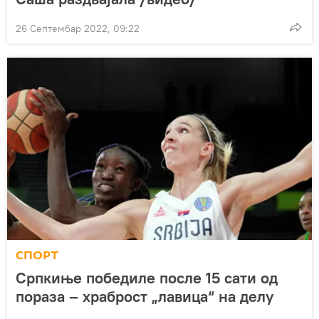
26 Септембар 2022, 09:22
СПОРТ
Српкиње победиле после 15 сати од
пораза – храброст „лавица“ на делу