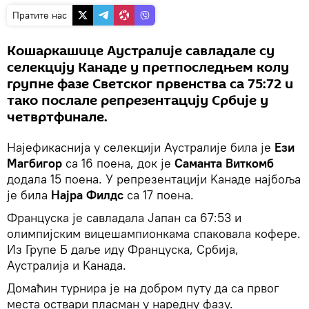
Пратите нас
Kошаркашице Аустралије савладале су
селекцију Kанаде у претпоследњем колу
групне фазе Светског првенства са 75:72 и
тако послале репрезентацију Србије у
четвртфинале.
Најефикаснија у селекцији Аустралије била је
Ези
Магбигор
са 16 поена, док је
Саманта Виткомб
додала 15 поена. У репрезентацији Kанаде најбоља
је била
Најра Филдс
са 17 поена.
Француска је савладала Јапан са 67:53 и
олимпијским вицешампионкама спаковала кофере.
Из Групе Б даље иду Француска, Србија,
Аустралија и Kанада.
Домаћин турнира је на добром путу да са првог
места оствари пласман у наредну фазу.