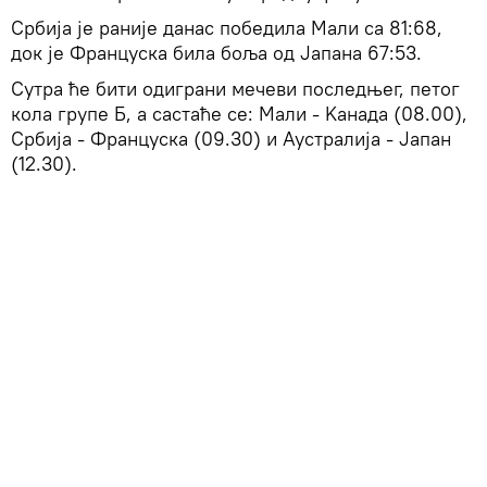
Србија је раније данас победила Мали са 81:68,
док је Француска била боља од Јапана 67:53.
Сутра ће бити одиграни мечеви последњег, петог
кола групе Б, а састаће се: Мали - Kанада (08.00),
Србија - Француска (09.30) и Аустралија - Јапан
(12.30).