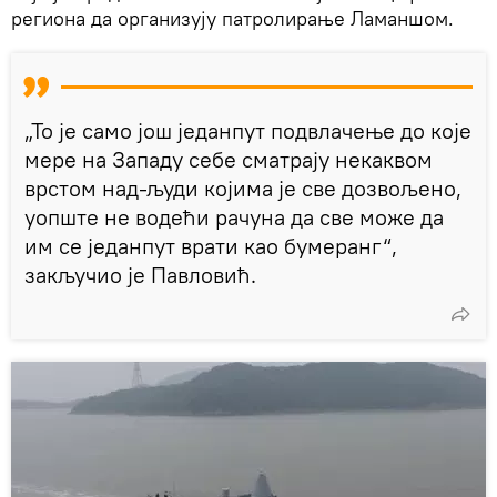
региона да организују патролирање Ламаншом.
„То је само још једанпут подвлачење до које
мере на Западу себе сматрају некаквом
врстом над-људи којима је све дозвољено,
уопште не водећи рачуна да све може да
им се једанпут врати као бумеранг“,
закључио је Павловић.