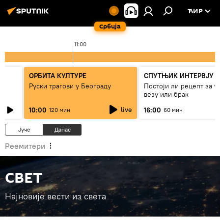
ЋИР
Србија
11:00
ОРБИТА КУЛТУРЕ
СПУТЊИК ИНТЕРВЈУ
Руски трагови у Београду
Постоји ли рецепт за 
везу или брак
live
10:00
16:00
120 мин
60 мин
Јуче
Данас
Реемитери
СВЕТ
Најновије вести из света