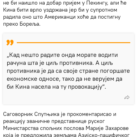
не би наишло на добар пријем у Пекингу, али ће
Кина бити врло уздржана јер би у супротном
радила оно што Американци хоће да постигну
преко Бореља.
„Кад нешто радите онда морате водити
рачуна шта је циљ противника. А циљ
противника је да са своје стране погоршате
економске односе, тако да не верујем да
би Кина насела на ту провокацију“.
Саговорник Спутњика је прокоментарисао и
реакцију званичне представнице руског
Министарства спољних послова Марије Захарове
која је предложила земљама Азијско-пацифичког