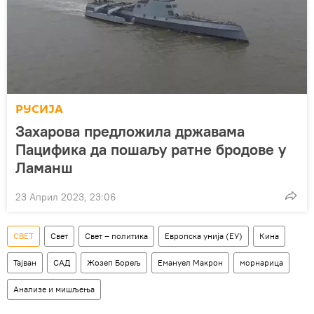
РУСИЈА
Захарова предложила државама
Пацифика да пошаљу ратне бродове у
Ламанш
23 Април 2023, 23:06
СВЕТ
Свет
Свет – политика
Европска унија (ЕУ)
Кина
Тајван
САД
Жозеп Борељ
Емануел Макрон
морнарица
Анализе и мишљења