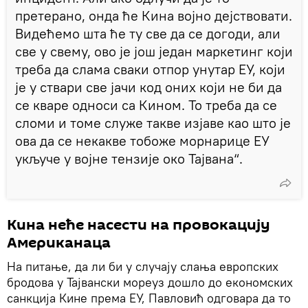
претерано, онда ће Кина војно дејствовати.
Видећемо шта ће ту све да се догоди, али
све у свему, ово је још један маркетинг који
треба да слама сваки отпор унутар ЕУ, који
је у ствари све јачи код оних који не би да
се кваре односи са Кином. То треба да се
сломи и томе служе такве изјаве као што је
ова да се некакве тобоже морнарице ЕУ
укључе у војне тензије око Тајвана“.
Кина неће насести на провокацију
Американаца
На питање, да ли би у случају слања европских
бродова у Тајвански мореуз дошло до економских
санкција Кине према ЕУ, Павловић одговара да то