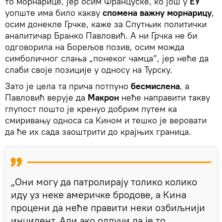
то морнарице, јер осим Француске, ко још у
ЕУ
уопште има било какву
спомена важну морнарицу
,
осим донекле Грчке, каже за Спутњик политички
аналитичар Бранко Павловић. А ни Грчка не би
одговорила на Борељов позив, осим можда
симболичног слања „понеког чамца“, јер неће да
слаби своје позиције у односу на Турску.
Зато је цела та прича потпуно
бесмислена
, а
Павловић верује да
Макрон
неће направити такву
глупост пошто је кренуо добрим путем ка
смиривању односа са Кином и тешко је веровати
да ће их сада заоштрити до крајњих граница.
„Они могу да патролирају толико колико
иду уз неке америчке бродове, а Кина
процени да неће правити неки озбиљнији
инцидент. Али ако одлучи да је то