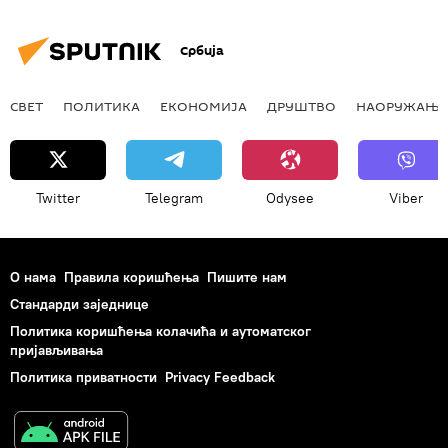
Србија
СВЕТ
ПОЛИТИКА
ЕКОНОМИЈА
ДРУШТВО
НАОРУЖАЊЕ
Twitter
Telegram
Odysee
Viber
О нама
Правила коришћења
Пишите нам
Стандарди заједнице
Политика коришћења колачића и аутоматског
пријављивања
Политика приватности
Privacy Feedback