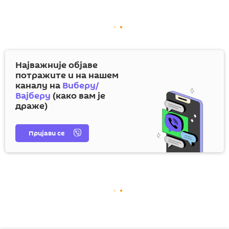
Најважније објаве
потражите и на нашем
каналу на
Виберу/
Вајберу
(како вам је
драже)
Пријави се