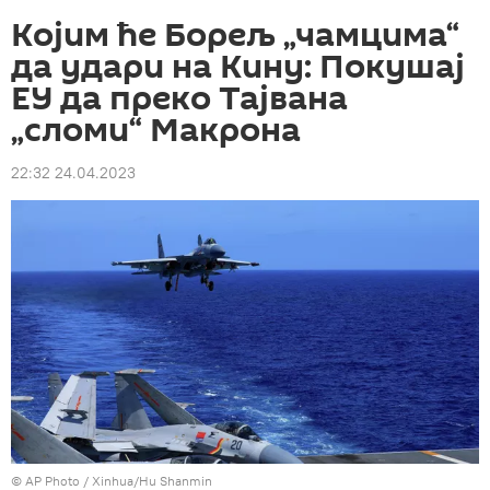
Којим ће Борељ „чамцима“
да удари на Кину: Покушај
ЕУ да преко Тајвана
„сломи“ Макрона
22:32 24.04.2023
© AP Photo / Xinhua/Hu Shanmin