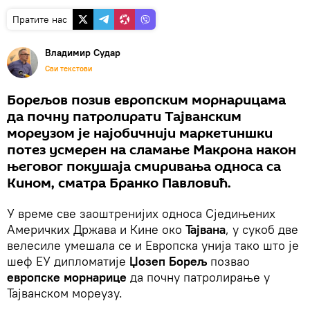
Пратите нас
Владимир Судар
Сви текстови
Борељов позив европским морнарицама
да почну патролирати Тајванским
мореузом је најобичнији маркетиншки
потез усмерен на сламање Макрона након
његовог покушаја смиривања односа са
Кином, сматра Бранко Павловић.
У време све заоштренијих односа Сједињених
Америчких Држава и Кине око
Тајвана
, у сукоб две
велесиле умешала се и Европска унија тако што је
шеф ЕУ дипломатије
Џозеп Борељ
позвао
европске морнарице
да почну патролирање у
Тајванском мореузу.