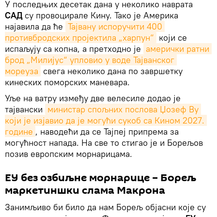
У последњих десетак дана у неколико наврата
САД
су провоцирале Кину. Тако је Америка
најавила да ће
Тајвану испоручити 400 
противбродских пројектила „харпун“
који се
испаљују са копна, а претходно је
амерички ратни 
брод „Милијус“ упловио у воде Тајванског 
мореуза
свега неколико дана по завршетку
кинеских поморских маневара.
Уље на ватру између две велесиле додао је
тајвански
министар спољних послова Џозеф Ву 
који је изјавио да је могући сукоб са Кином 2027. 
године
, наводећи да се Тајпеј припрема за
могућност напада. На све то стигао је и Борељов
позив европским морнарицама.
ЕУ без озбиљне морнарице – Борељ
маркетиншки слама Макрона
Занимљиво би било да нам Борељ објасни које су