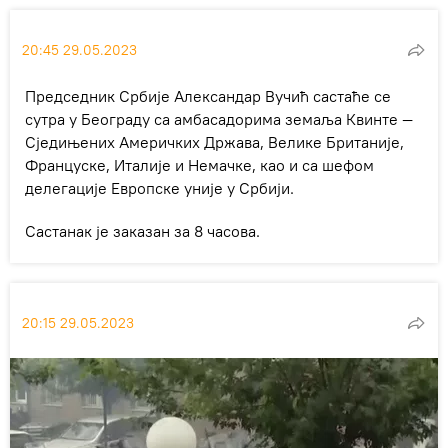
20:45 29.05.2023
Председник Србије Александар Вучић састаће се
сутра у Београду са амбасадорима земаља Квинте —
Сједињених Америчких Држава, Велике Британије,
Француске, Италије и Немачке, као и са шефом
делегације Европске уније у Србији.
Састанак је заказан за 8 часова.
20:15 29.05.2023