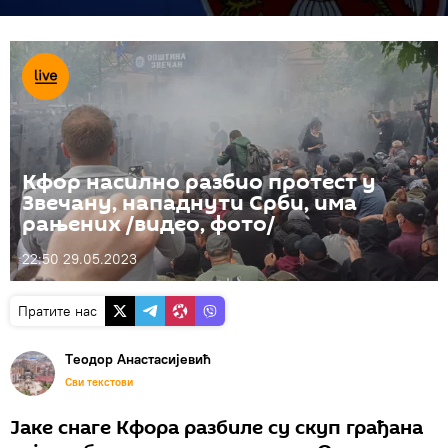
Кфор насилно разбио протест у
Звечану, нападнути Срби, има
рањених /видео, фото/
22:50 29.05.2023
Пратите нас
Тeодор Анастасијевић
Сви текстови
Јаке снаге Кфора разбиле су скуп грађана