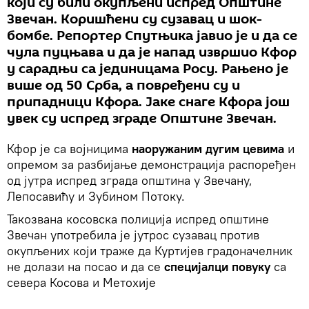
који су били окупљени испред Општине
Звечан. Коришћени су сузавац и шок-
бомбе. Репортер Спутњика јавио је и да се
чула пуцњава и да је напад извршио Кфор
у сарадњи са јединицама Росу. Рањено је
више од 50 Срба, а повређени су и
припадници Кфора. Јаке снаге Кфора још
увек су испред зграде Општине Звечан.
Кфор је са војницима
наоружаним дугим цевима
и
опремом за разбијање демонстрација распоређен
од јутра испред зграда општина у Звечану,
Лепосавићу и Зубином Потоку.
Такозвана косовска полиција испред општине
Звечан употребила је јутрос сузавац против
окупљених који траже да Куртијев градоначелник
не долази на посао и да се
специјалци повуку
са
севера Косова и Метохије