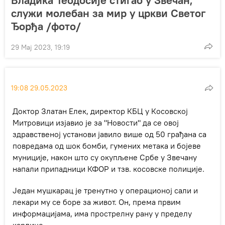
служи молебан за мир у цркви Светог
Ђорђа /фото/
29 Мај 2023, 19:19
19:08 29.05.2023
Доктор Златан Елек, директор КБЦ у Косовској
Митровици изјавио је за "Новости" да се овој
здравственој установи јавило више од 50 грађана са
повредама од шок бомби, гумених метака и бојеве
муниције, након што су окупљене Србе у Звечану
напали припадници КФОР и тзв. косовске полиције.
Један мушкарац је тренутно у операционој сали и
лекари му се боре за живот. Он, према првим
информацијама, има прострелну рану у пределу
карлице.