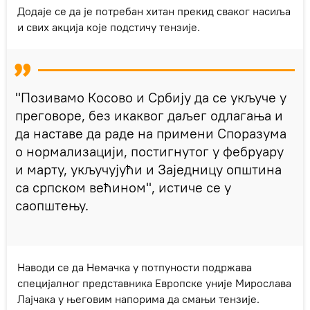
Додаје се да је потребан хитан прекид сваког насиља
и свих акција које подстичу тензије.
"Позивамо Косово и Србију да се укључе у
преговоре, без икаквог даљег одлагања и
да наставе да раде на примени Споразума
о нормализацији, постигнутог у фебруару
и марту, укључујући и Заједницу општина
са српском већином", истиче се у
саопштењу.
Наводи се да Немачка у потпуности подржава
специјалног представника Европске уније Мирослава
Лајчака у његовим напорима да смањи тензије.