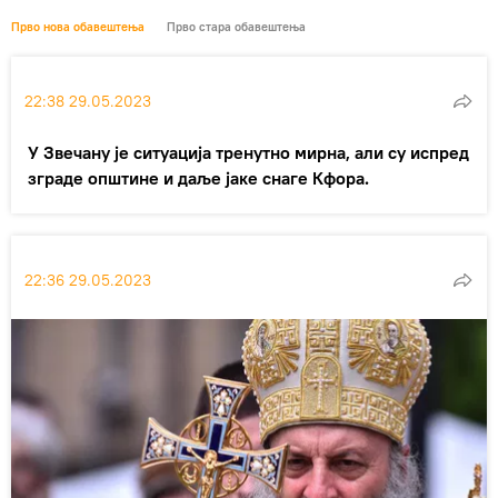
Прво нова обавештења
Прво стара обавештења
22:38 29.05.2023
У Звечану је ситуација тренутно мирна, али су испред
зграде општине и даље јаке снаге Кфора.
22:36 29.05.2023