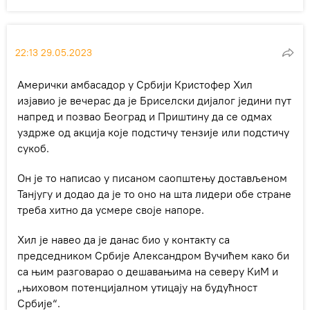
22:13 29.05.2023
Амерички амбасадор у Србији Кристофер Хил
изјавио је вечерас да је Бриселски дијалог једини пут
напред и позвао Београд и Приштину да се одмах
уздрже од акција које подстичу тензије или подстичу
сукоб.
Он је то написао у писаном саопштењу достављеном
Танјугу и додао да је то оно на шта лидери обе стране
треба хитно да усмере своје напоре.
Хил је навео да је данас био у контакту са
председником Србије Александром Вучићем како би
са њим разговарао о дешавањима на северу КиМ и
„њиховом потенцијалном утицају на будућност
Србије“.