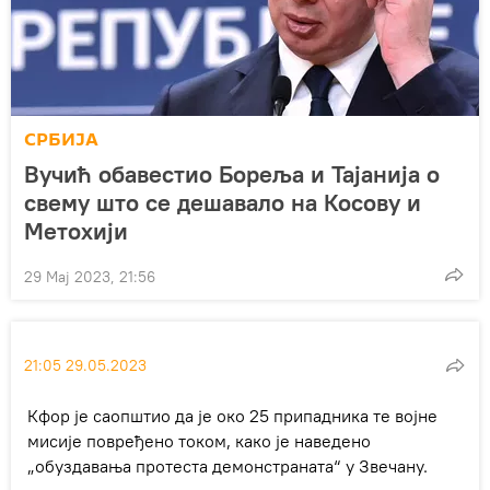
СРБИЈА
Вучић обавестио Бореља и Тајанија о
свему што се дешавало на Косову и
Метохији
29 Мај 2023, 21:56
21:05 29.05.2023
Кфор је саопштио да је око 25 припадника те војне
мисије повређено током, како је наведено
„обуздавања протеста демонстраната“ у Звечану.