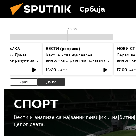
Србија
19:00
СПУТЊИКА
ВЕСТИ (реприза)
НОВИ СП
 ниски Дунав
Како је нова нуклеарна
Седам ве
 високе рачуне за
америчка стратегија показала
америчке
рестрикције
страх од Русије?
16:30
17:00
30 мин
60 
Јуче
Данас
СПОРТ
Вести и анализе са најзанимљивијих и најбитни
целог света.