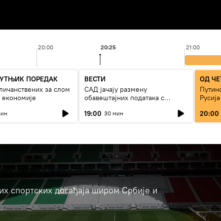
20:00
20:25
21:00
УТЊИК ПОРЕДАК
ВЕСТИ
ОД ЧЕ
личанствених за слом
САД јачају размену
Путино
 економије
обавештајних података с
Русија
Кијевом
19:00
20:00
мин
30 мин
јих спортских догађаја широм Србије и