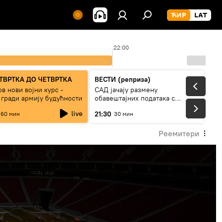
22:00
ТВРТКА ДО ЧЕТВРТКА
ВЕСТИ (реприза)
в нови војни курс -
САД јачају размену
 гради армију будућности
обавештајних података с
Кијевом
live
21:30
60 мин
30 мин
Реемитери