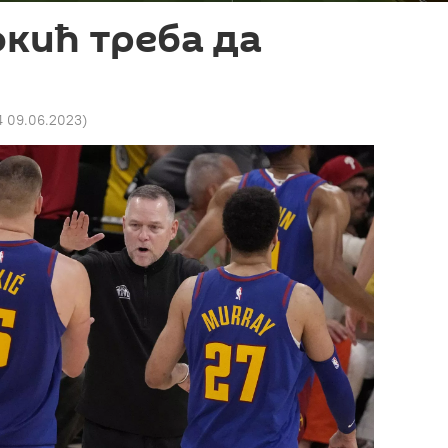
окић треба да
4 09.06.2023
)