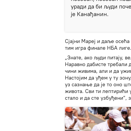
уради да би људи поче
је Канађанин.
Сјајни Мареј и даље осећа
тим игра финале НБА лиге
„Знате, ако људи питају, в
Наравно дабисте требали да
чини живима, али и да ужив
Настојим да уђем у ту зон
уз сазнање да је то оно ш
живота. Сви ти лептирићи у
стало и да сте узбуђени“, 