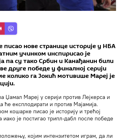
е писао нове странице историје у НБА
ватним учинком инспирисао је
а па су тако Србин и Канађанин били
ве друге победе у финалној серији
ме колико га Јокић мотивише Мареј је
цији.
ћа Џамал Мареј у серији против Лејкерса и
да ће експлодирати и против Мајамија.
ром кошарке писао је историју и трећој
а иако је постигао трипл-дабл после победе
положењу, којим интензитетом играм, да ли