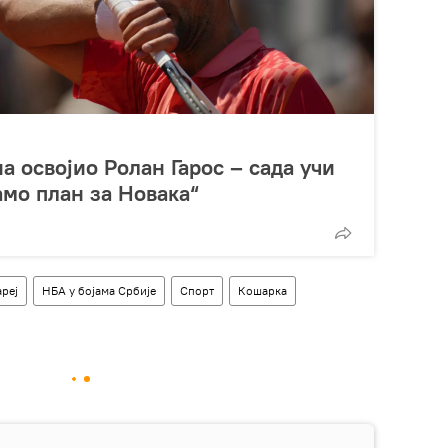
а освојио Ролан Гарос – сада учи
амо план за Новака“
реј
НБА у бојама Србије
Спорт
Кошарка