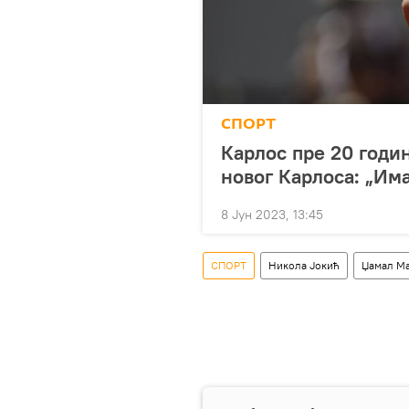
СПОРТ
Карлос пре 20 годин
новог Карлоса: „Им
8 Јун 2023, 13:45
СПОРТ
Никола Јокић
Џамал Ма