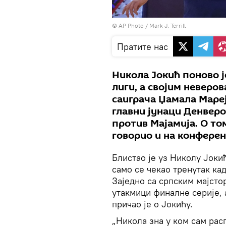
© AP Photo / Mark J. Terrill
Пратите нас
Никола Јокић поново ј
лиги, а својим неверо
саиграча Џамала Мареј
главни јунаци Денверо
против Мајамија. О то
говорио и на конферен
Блистао је уз Николу Јоки
само се чекао тренутак ка
Заједно са српским мајсто
утакмици финалне серије, 
причао је о Јокићу.
„Никола зна у ком сам рас