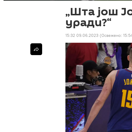
„Шта још Ј
уради?“
15:32 09.06.2023
(Освежено:
15:5