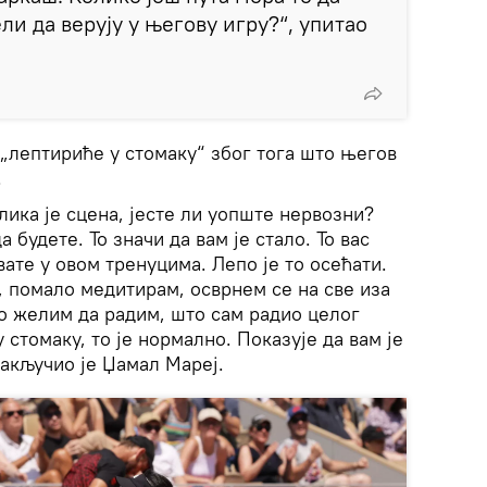
ли да верују у његову игру?“, упитао
 „лептириће у стомаку“ због тога што његов
.
елика је сцена, јесте ли уопште нервозни?
 будете. То значи да вам је стало. То вас
ате у овом тренуцима. Лепо је то осећати.
у, помало медитирам, осврнем се на све иза
то желим да радим, што сам радио целог
 стомаку, то је нормално. Показује да вам је
закључио је Џамал Мареј.