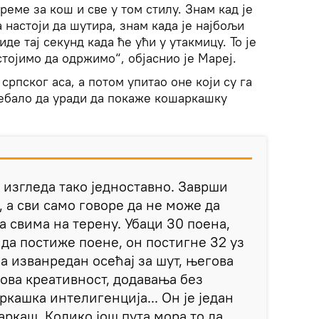
време за кош и све у том стилу. Знам кад је
 настоји да шутира, знам када је најбољи
иде тај секунд када ће ући у утакмицу. То је
стојимо да одржимо“, објаснио је Мареј.
 српског аса, а потом упитао оне који су га
ребало да уради да покаже кошаркашку
 изгледа тако једноставно. Заврши
, а сви само говоре да не може да
 са свима на терену. Убаци 30 поена,
да постиже поене, он постигне 32 уз
а изванредан осећај за шут, његова
ова креативност, додавања без
кашка интелигенција... Он је један
ркаш. Колико још пута мора то да