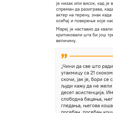
је низак или висок, кад је 
спреман да разиграва, када
актер на терену, знак када 
осећај и поверење које на
Мареј је наставио да хвали
критиковали шта би још т
величину.
„Чини да све што ради
утакмицу са 21 скоком
скочи, јак је, бори се
људи кажу да не жели 
десет асистенција. Им
слободна бацања, њег
гледања, његова кошар
посебан, посебан коша