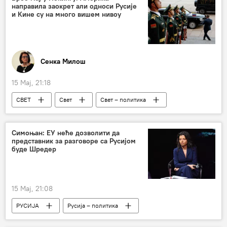
направила заокрет али односи Русије
и Кине су на много вишем нивоу
Сенка Милош
15 Мај, 21:18
СВЕТ
Свет
Свет – политика
Свет – економија
Русија
Кина
САД
односи
Владимир Путин
Симоњан: ЕУ неће дозволити да
представник за разговоре са Русијом
Доналд Трамп
Си Ђинпинг
буде Шредер
стратешки циљеви
Тајван
БРИКС
Коментари и Аналитика
Бранко Павловић
15 Мај, 21:08
РУСИЈА
Русија – политика
Маргарита Симоњан
Герхард Шредер