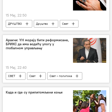
15 Мај, 22:50
ДРУШТВО
Друштво
Свет
Дијамант
драгуљи
аукција
Африка
Велика Британија
Аракчи: УН морају бити реформисане,
БРИКС да има водећу улогу у
глобалном управљању
15 Мај, 22:40
СВЕТ
Свет
Свет – политика
Иран
УН
Абас Аракчи
Русија
Када и где су припитомљени коњи