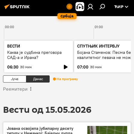
ЋИР
Србија
00:00
01:00
ВЕСТИ
СПУТЊИК ИНТЕРВЈУ
Каква је судбина преговора
Бојана Стаменов: Песма без
САД-а и Ирана?
квалитетног певача не може
дуго да живи
06:30
07:00
30 мин
30 мин
Јуче
Данас
На програму
Реемитери
Вести од 15.05.2026
Јована освојила јубиларну десету
титулу у Немачкој: Бајерну дупла