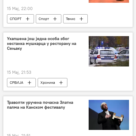
15 Мај, 22:00
СПОРТ
Спорт
Тенис
Ухапшена још једна особа због
нестанка мушкарца у ресторану на
Сењаку
15 Мај, 21:53
СРБИЈА
Хроника
Србија – хроника
Траволти уручена почасна Златна
палма на Канском фестивалу
15 Мај, 21:51