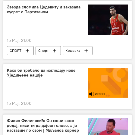
Европска унија (ЕУ)
Русија севодња
Звезда сломила Цедевиту и заказала
сусрет с Партизаном
15 Мај, 21:00
СПОРТ
Спорт
Кошарка
КК Црвена звезда
Како би требало да изгледају нове
Уједињене нације
30:00
15 Мај, 21:00
Филип Филиповић: Он мени каже
додај, ниси ти да дајеш голове, а ја
наставим по свом | Миљанов корнер