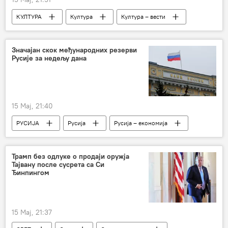
КУЛТУРА
Култура
Култура – вести
Значајан скок међународних резерви
Русије за недељу дана
15 Мај, 21:40
РУСИЈА
Русија
Русија – економија
резерве
раст
Трамп без одлуке о продаји оружја
Тајвану после сусрета са Си
Ђинпингом
15 Мај, 21:37