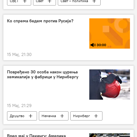
СВЕТ
Свет
Свет – политика
Америка
Доналд Трамп
Ко спрема бедем против Русије?
30:00
15 Мај, 21:30
Повређено 30 особа након цурења
хемикалије у фабрици у Нирнбергу
15 Мај, 21:29
Друштво
Немачка
Нирнберг
хемикалије
цурење
СВЕТ
Врео мај у Пекингу: Америка