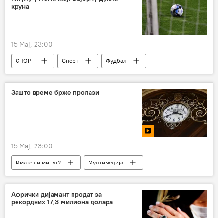
круна
15 Мај, 23:00
СПОРТ
Спорт
Фудбал
Зашто време брже пролази
15 Мај, 23:00
Имате ли минут?
Мултимедија
Афрички дијамант продат за
рекордних 17,3 милиона долара