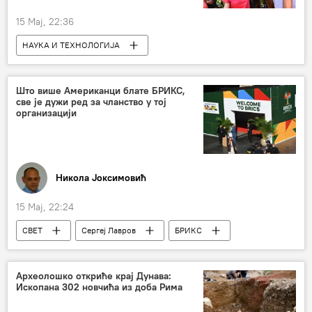
15 Мај, 22:36
НАУКА И ТЕХНОЛОГИЈА
Наука и технологија
Друштво
Живи свет и генетика
Што више Американци блате БРИКС,
све је дужи ред за чланство у тој
организацији
Никола Јоксимовић
15 Мај, 22:24
СВЕТ
Сергеј Лавров
БРИКС
САД
неоколонијализам
неоимперијалне амбиције
Археолошко откриће крај Дунава:
Ископана 302 новчића из доба Рима
Анализе и мишљења