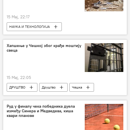
15 Мај, 22:17
НАУКА И ТЕХНОЛОГИЈА
Наука и технологија
Друштво
Археологија
Хапшење у Чешкој због крађе моштију
свеца
15 Мај, 22:05
ДРУШТВО
Друштво
Чешка
крађа
реликвија
лобања
Руд у финалу чека победника дуела
између Синера и Медведева, киша
квари планове