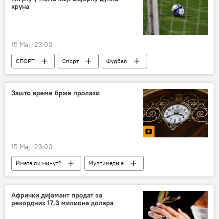
круна
15 Мај, 23:00
СПОРТ
Спорт
Фудбал
Зашто време брже пролази
15 Мај, 23:00
Имате ли минут?
Мултимедија
Афрички дијамант продат за
рекордних 17,3 милиона долара