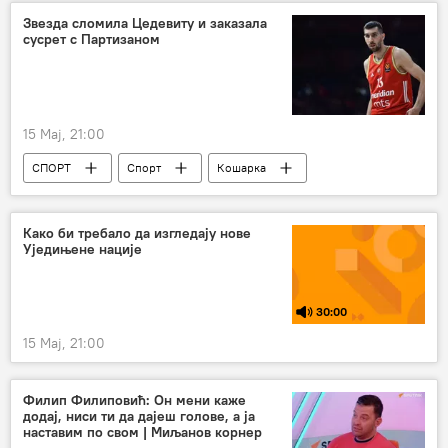
Европска унија (ЕУ)
Русија севодња
Звезда сломила Цедевиту и заказала
сусрет с Партизаном
15 Мај, 21:00
СПОРТ
Спорт
Кошарка
КК Црвена звезда
Како би требало да изгледају нове
Уједињене нације
30:00
15 Мај, 21:00
Филип Филиповић: Он мени каже
додај, ниси ти да дајеш голове, а ја
наставим по свом | Миљанов корнер