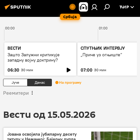
ЋИР
Србија
00:00
01:00
ВЕСТИ
СПУТЊИК ИНТЕРВЈУ
Зашто Залужни критикује
„Приче уз огњиште“
западну војну доктрину?
06:30
07:00
30 мин
30 мин
Јуче
Данас
На програму
Реемитери
Вести од 15.05.2026
Јована освојила јубиларну десету
титулу у Немачкој: Бајерну дупла