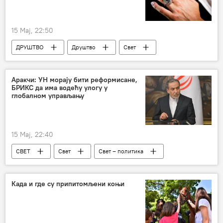
15 Мај, 22:50
ДРУШТВО
Друштво
Свет
Дијамант
драгуљи
аукција
Африка
Велика Британија
Аракчи: УН морају бити реформисане,
БРИКС да има водећу улогу у
глобалном управљању
15 Мај, 22:40
СВЕТ
Свет
Свет – политика
Иран
УН
Абас Аракчи
Русија
Када и где су припитомљени коњи