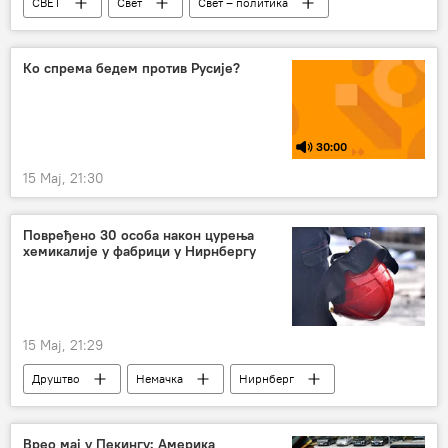
СВЕТ
Свет
Свет – политика
Америка
Доналд Трамп
Ко спрема бедем против Русије?
30:00
15 Мај, 21:30
Повређено 30 особа након цурења
хемикалије у фабрици у Нирнбергу
15 Мај, 21:29
Друштво
Немачка
Нирнберг
хемикалије
цурење
СВЕТ
Врео мај у Пекингу: Америка