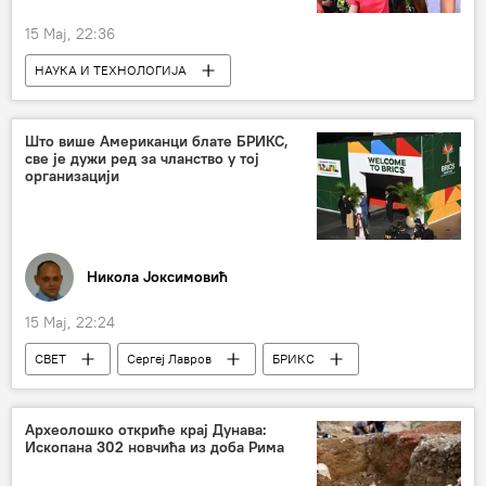
15 Мај, 22:36
НАУКА И ТЕХНОЛОГИЈА
Наука и технологија
Друштво
Живи свет и генетика
Што више Американци блате БРИКС,
све је дужи ред за чланство у тој
организацији
Никола Јоксимовић
15 Мај, 22:24
СВЕТ
Сергеј Лавров
БРИКС
САД
неоколонијализам
неоимперијалне амбиције
Археолошко откриће крај Дунава:
Ископана 302 новчића из доба Рима
Анализе и мишљења