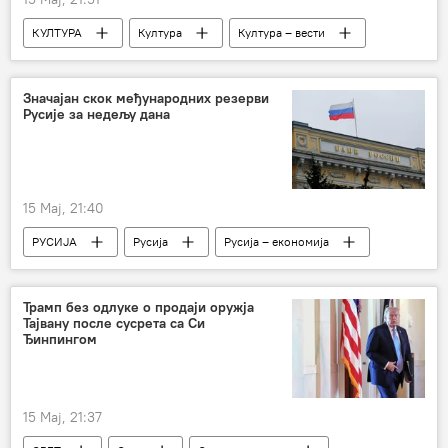
КУЛТУРА
Култура
Култура – вести
Значајан скок међународних резерви
Русије за недељу дана
15 Мај, 21:40
РУСИЈА
Русија
Русија – економија
резерве
раст
Трамп без одлуке о продаји оружја
Тајвану после сусрета са Си
Ђинпингом
15 Мај, 21:37