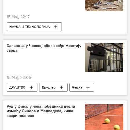
15 Мај, 22:17
НАУКА И ТЕХНОЛОГИЈА
Наука и технологија
Друштво
Археологија
Хапшење у Чешкој због крађе моштију
свеца
15 Мај, 22:05
ДРУШТВО
Друштво
Чешка
крађа
реликвија
лобања
Руд у финалу чека победника дуела
између Синера и Медведева, киша
квари планове