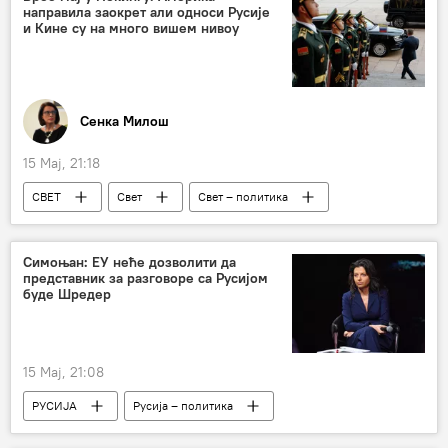
направила заокрет али односи Русије
и Кине су на много вишем нивоу
Сенка Милош
15 Мај, 21:18
СВЕТ
Свет
Свет – политика
Свет – економија
Русија
Кина
САД
односи
Владимир Путин
Симоњан: ЕУ неће дозволити да
представник за разговоре са Русијом
Доналд Трамп
Си Ђинпинг
буде Шредер
стратешки циљеви
Тајван
БРИКС
Коментари и Аналитика
Бранко Павловић
15 Мај, 21:08
РУСИЈА
Русија – политика
Маргарита Симоњан
Герхард Шредер