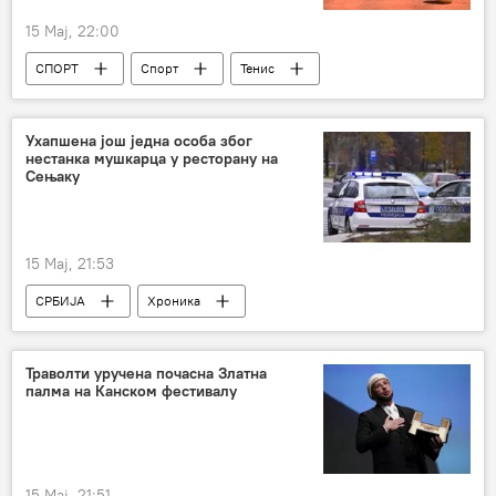
15 Мај, 22:00
СПОРТ
Спорт
Тенис
Ухапшена још једна особа због
нестанка мушкарца у ресторану на
Сењаку
15 Мај, 21:53
СРБИЈА
Хроника
Србија – хроника
Траволти уручена почасна Златна
палма на Канском фестивалу
15 Мај, 21:51