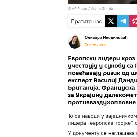
© AP Photo / Vadim Ghirda
Пратите нас
Оливера Икодиновић
Сви текстови
Европски лидери кроз
учествују у сукобу са 
повећавају ризик од ш
експерт Василиј Данди
Британија, Француска
за Украјину далекоме
противваздухопловне 
То се наводи у заједничко
лидера „европске тројке”
У документу се наглашава