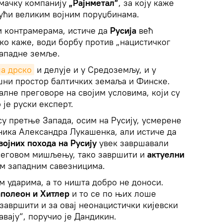
мачку компанију
„Рајнметал”
, за коју каже
јући великим војним поруџбинама.
м контрамерама, истиче да
Русија
већ
ако каже, води борбу против „нацистичког
западне земље.
а дрско
и делује и у Средоземљу, и у
шни простор балтичких земаља и Финске.
алне преговоре на својим условима, који су
 је руски експерт.
 су претње Запада, осим на Русију, усмерене
ника Александра Лукашенка, али истиче да
војних похода на Русију
увек завршавали
 његовом мишљењу, тако завршити и
актуелни
м западним савезницима.
 ударима, а то ништа добро не доноси.
полеон и Хитлер
и то се по њих лоше
завршити и за овај неонацистички кијевски
авају“, поручио је Дандикин.