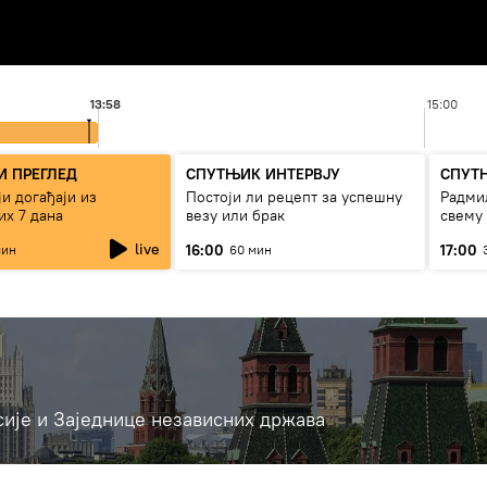
13:58
15:00
 ПРЕГЛЕД
СПУТЊИК ИНТЕРВЈУ
СПУТ
и догађаји из
Постоји ли рецепт за успешну
Радмил
их 7 дана
везу или брак
свему
live
16:00
17:00
мин
60 мин
сије и Заједнице независних држава