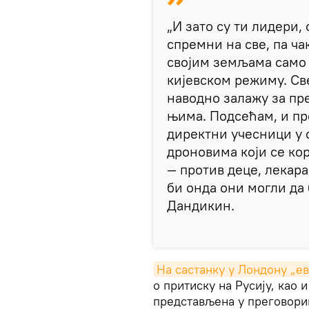
„И зато су ти лидери,
спремни на све, па ча
својим земљама само 
кијевском режиму. Све
наводно залажу за пре
њима. Подсећам, и пр
директни учесници у о
дроновима који се ко
— против деце, лекара
би онда они могли да 
Дандикин.
На састанку у Лондону „ев
о притиску на Русију, као 
представљена у преговорим