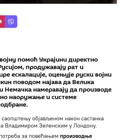
 војну помоћ Украјини директно
Русијом, продужавају рат и
ире ескалације, оцењује руски војни
кин поводом најава да Велика
 и Немачка намеравају да производе
тно наоружање и системе
одбране.
м саопштењу објављеном након састанка
 са Влaдимиром Зеленским у Лондону.
 потреба за повећањем
производње