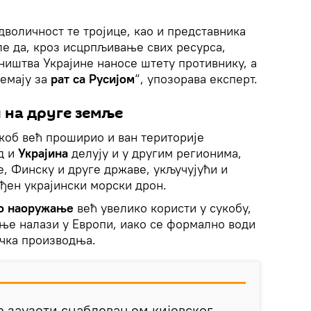
дволичност те тројице, као и представника
ле да, кроз исцрпљивање свих ресурса,
ништва Украјине наносе штету противнику, а
ремају за
рат са Русијом
“, упозорава експерт.
и на друге земље
коб већ проширио и ван територије
д и
Украјина
делују и у другим регионима,
, Финску и друге државе, укључујући и
ађен украјински морски дрон.
о наоружање
већ увелико користи у сукобу,
дње налази у Европи, иако се формално води
ичка производња.
ше заузети снабдевањем кијевског