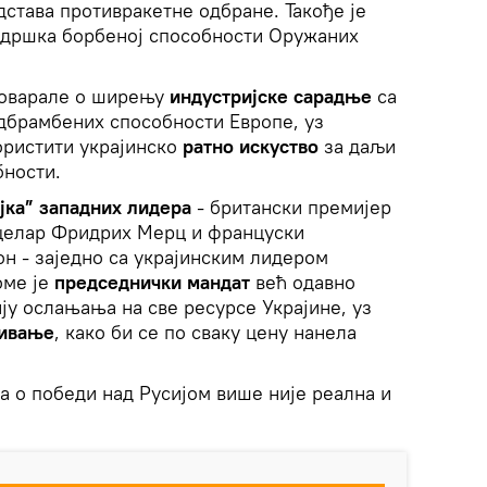
дстава противракетне одбране. Такође је
одршка борбеној способности Оружаних
зговарале о ширењу
индустријске сарадње
са
дбрамбених способности Европе, уз
ристити украјинско
ратно искуство
за даљи
бности.
ојка” западних лидера
- британски премијер
целар Фридрих Мерц и француски
н - заједно са украјинским лидером
оме је
председнички мандат
већ одавно
ију ослањања на све ресурсе Украјине, уз
ивање
, како би се по сваку цену нанела
а о победи над Русијом више није реална и