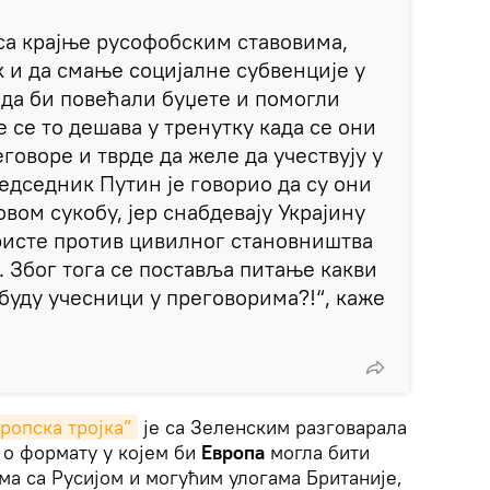
 са крајње русофобским ставовима,
к и да смање социјалне субвенције у
да би повећали буџете и помогли
 се то дешава у тренутку када се они
говоре и тврде да желе да учествују у
едседник Путин је говорио да су они
вом сукобу, јер снабдевају Украјину
ристе против цивилног становништва
. Због тога се поставља питање какви
буду учесници у преговорима?!“, каже
ропска тројка”
је са Зеленским разговарала
и о формату у којем би
Европа
могла бити
а са Русијом и могућим улогама Британије,