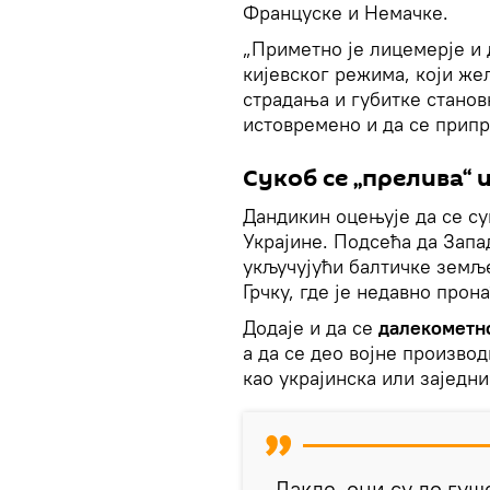
Француске и Немачке.
„Приметно је лицемерје и 
кијевског режима, који же
страдања и губитке станов
истовремено и да се прип
Сукоб се „прелива“ 
Дандикин оцењује да се су
Украјине. Подсећа да Запа
укључујући балтичке земље
Грчку, где је недавно прон
Додаје и да се
далекометн
а да се део војне произво
као украјинска или заједн
„Дакле, они су до гу