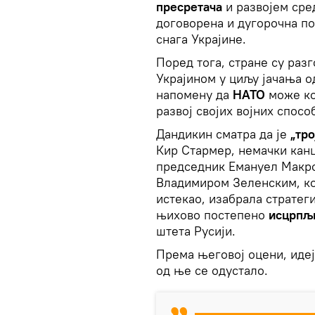
пресретача
и развојем сре
договорена и дугорочна п
снага Украјине.
Поред тога, стране су ра
Украјином у циљу јачања о
напомену да
НАТО
може ко
развој својих војних спосо
Дандикин сматра да је
„тр
Кир Стармер, немачки кан
председник Емануел Макро
Владимиром Зеленским, к
истекао, изабрала стратег
њихово постепено
исцрпљ
штета Русији.
Према његовој оцени, идеј
од ње се одустало.