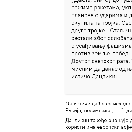
режима ракетама, укљу
планове о ударима и д
окупила та тројка. Ов
друге тројке - Стаљина
састали због ослобађ
о усађивању фашизма
против земље-победн
Другог светског рата. 
мислим да данас од њ
истиче Дандикин.
Он истиче да ће се исход с
Русија, несумњиво, победи
Дандикин такође оцењује
користи има европски војн