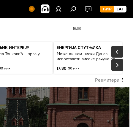
16:00
ЊИК ИНТЕРВЈУ
ЕНЕРГИЈА СПУТЊИКА
а Тонковић – прва у
Може ли нам ниски Дунав
испоставити високе рачуне за
струју, или рестрикције
17:30
30 мин
30 мин
Реемитери