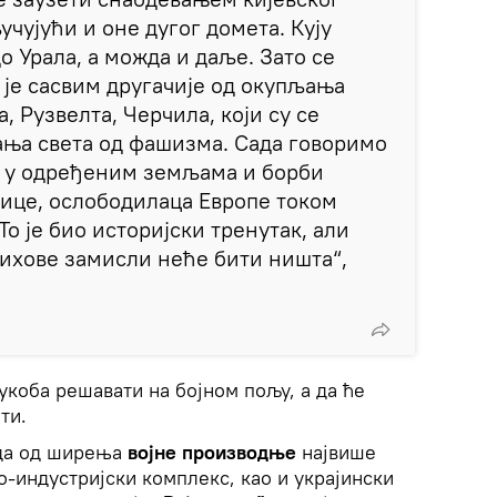
чујући и оне дугог домета. Кују
о Урала, а можда и даље. Зато се
о је сасвим другачије од окупљања
, Рузвелта, Черчила, који су се
ања света од фашизма. Сада говоримо
 у одређеним земљама и борби
ице, ослободилаца Европе током
То је био историјски тренутак, али
ихове замисли неће бити ништа“,
укоба решавати на бојном пољу, а да ће
ти.
 да од ширења
војне производње
највише
о-индустријски комплекс, као и украјински