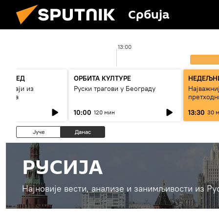
Србија
13:00
РЕГЛЕД
ОРБИТА КУЛТУРЕ
НЕДЕЉНИ
огађаји из
Руски трагови у Београду
Најважниј
7 дана
претходн
10:00
13:30
120 мин
30 
Јуче
Данас
РУСИЈА
Најновије вести, анализе и занимљивости из Ру