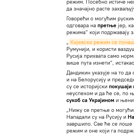
режим. Посебно истиче не
да значајно расте захваљу
Говорећи о могућим руски
одговара на
претње
јер, к
режима” који подржавају 
„
Кијевски режим се понаш
Румунији, и користи вазду
Русија прихвата само норм
више пута изнети“, истакао
Дандикин указује на то да
и на Белорусију и председ
су се историјски
покушаји 
неуспехом и да ће се, по
сукоб са Украјином
и њени
„Нижу се претње о могућим
Нападали су на Русију и
На
завршило. Све ће се лоше 
режим и оне који га подрж