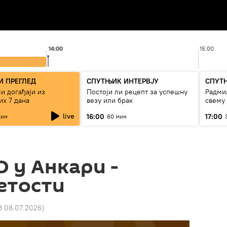
14:00
15:00
 ПРЕГЛЕД
СПУТЊИК ИНТЕРВЈУ
СПУТ
и догађаји из
Постоји ли рецепт за успешну
Радмил
их 7 дана
везу или брак
свему
live
16:00
17:00
мин
60 мин
 у Анкари -
етости
3 08.07.2026
)