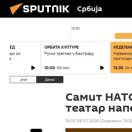
Србија
13:00
РЕГЛЕД
ОРБИТА КУЛТУРЕ
НЕДЕЉНИ
огађаји из
Руски трагови у Београду
Најважниј
7 дана
претходн
10:00
13:30
120 мин
30 
Јуче
Данас
Самит НАТО
театар нап
19:00 08.07.2026
(Освежено:
19:3