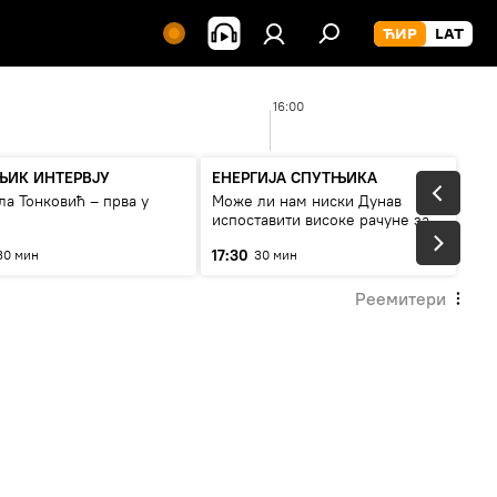
16:00
ЊИК ИНТЕРВЈУ
ЕНЕРГИЈА СПУТЊИКА
а Тонковић – прва у
Може ли нам ниски Дунав
испоставити високе рачуне за
струју, или рестрикције
17:30
30 мин
30 мин
Реемитери