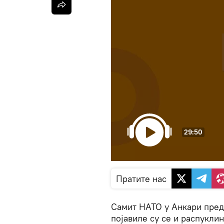
29:50
Пратите нас
Самит НАТО у Анкари предс
појавиле су се и распуклин