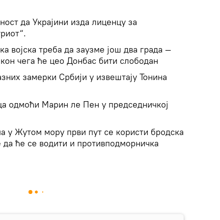
ост да Украјини изда лиценцу за
риот“.
ка војска треба да заузме још два града —
акон чега ће цео Донбас бити слободан
азних замерки Србији у извештају Тонина
ца одмоћи Марин ле Пен у председничкој
а у Жутом мору први пут се користи бродска
е да ће се водити и противподморничка