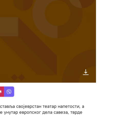
тавља својеврстан театар напетости, а
е унутар европског дела савеза, тврде