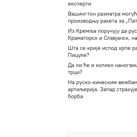
експерти
Вашингтон разматра могућн
производњу ракета за „Пат
Из Кремља поручују да рус
Краматорск и Славјанск, н
Шта се крије испод хрпе р
Пицуле?
Да ли ће и колико наногви
трци?
На руско-кинеским вежбам
артиљерија. Запад страхуј
борба