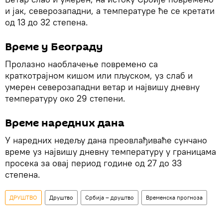
и јак, северозападни, а температуре ће се кретати
од 13 до 32 степена.
Време у Београду
Пролазно наоблачење повремено са
краткотрајном кишом или пљуском, уз слаб и
умерен северозападни ветар и највишу дневну
температуру око 29 степени.
Време наредних дана
У наредних недељу дана преовлађиваће сунчано
време уз највишу дневну температуру у границама
просека за овај период године од 27 до 33
степена.
ДРУШТВО
Друштво
Србија – друштво
Временска прогноза