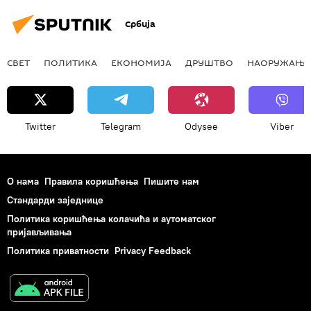
Србија
СВЕТ
ПОЛИТИКА
ЕКОНОМИЈА
ДРУШТВО
НАОРУЖАЊЕ
Twitter
Telegram
Odysee
Viber
О нама
Правила коришћења
Пишите нам
Стандарди заједнице
Политика коришћења колачића и аутоматског
пријављивања
Политика приватности
Privacy Feedback