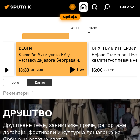
ЋИР
Србија
14:00
14:12
ВЕСТИ
СПУТЊИК ИНТЕРВЈУ
Каква ће бити улога ЕУ у
Бојана Стаменов: Песм
наставку дијалога Београда и
квалитетног певача не
Приштине?
дуго да живи
live
13:30
16:00
30 мин
30 мин
Јуче
Данас
Реемитери
ДРУШТВО
Друштвене теме, занимљиве приче, репортаже,
догађаји, фестивали и културна дешавања из
Србије, и остатка света