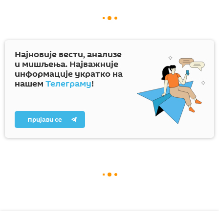
Најновије вести, анализе
и мишљења. Најважније
информације укратко на
нашем
Телеграму
!
Пријави се