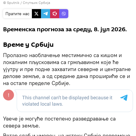
© Sputnik / Спутњик Србија
Пратите нас
Временска прогноза за среду, 8. јул 2026.
Време у Србији
Пролазно наоблачење местимично са кишом и
локалним пљусковима са грмљавином које ће
ујутру и пре подне захватити северне и централне
делове земље, а од средине дана прошириће се и
на остале пределе Србије.
Увече је могуће постепено разведравање са
севера земље.
Ветар слаб и умерен, на истоку Србије повремено