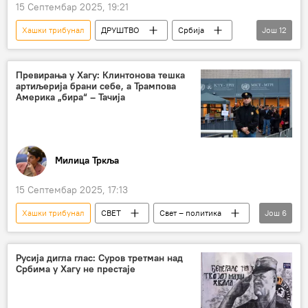
15 Септембар 2025, 19:21
Хашки трибунал
ДРУШТВО
Србија
Још
12
Србија – друштво
Анализе и мишљења
Радован Караџић
СПЦ
Превирања у Хагу: Клинтонова тешка
артиљерија брани себе, а Трампова
Дарко Ђого
свештеник
црква
Америка „бира“ – Тачија
Хаг
Енглеска
Британија
Суд
тортура
Милица Тркља
15 Септембар 2025, 17:13
Хашки трибунал
СВЕТ
Свет – политика
Још
6
Анализе и мишљења
Хаг
Хашим Тачи
Клинтон
Русија дигла глас: Суров третман над
Србима у Хагу не престаје
Горан Петронијевић
ОВК