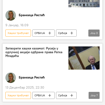
Бранкица Ристић
9 Јануар, 16:09
Хашки трибунал
СРБИЈА
Србија
Још
3
Србија – политика
Америка
Анализе и мишљења
Затворити хашки казамат: Русија у
одлучној акцији одбране права Ратка
Младића
Бранкица Ристић
13 Децембар 2025, 22:30
Хашки трибунал
СРБИЈА
Србија
Још
7
Србија – политика
Ратко Младић