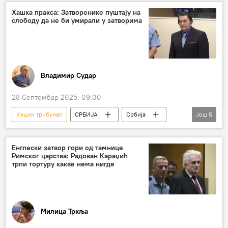
Русија
СБ УН
укидање
Хашка пракса: Затворенике пуштају на
слободу да не би умирали у затворима
слобода
критика
Владимир Судар
28 Септембар 2025, 09:00
Хашки трибунал
СРБИЈА
Србија
Још
5
Србија – политика
привремена слобода
Небојша Павковић
агресија НАТО на СРЈ
Енглески затвор гори од тамнице
Римског царства: Радован Караџић
Анализе и мишљења
трпи тортуру какве нема нигде
Милица Тркља