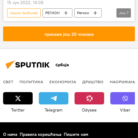
15 Јун 2022, 14:06
Хашки трибунал
РЕГИОН
Регион
Још
7
Регион – политика
Свет
Свет – политика
Србија
прикажи још 20 чланака
Србија – политика
Ратко Младић
Дарко Младић
Србија
СВЕТ
ПОЛИТИКА
ЕКОНОМИЈА
ДРУШТВО
НАОРУЖАЊЕ
Twitter
Telegram
Odysee
Viber
О нама
Правила коришћења
Пишите нам