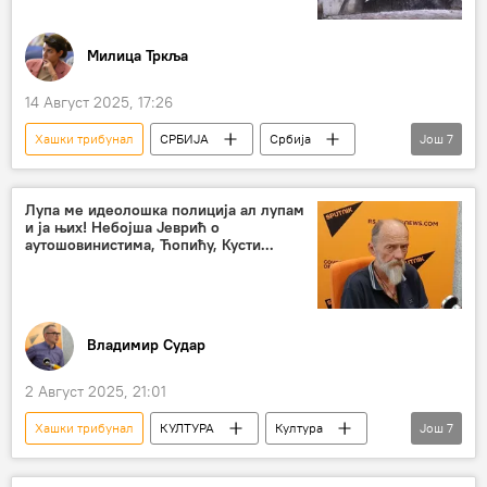
Милица Тркља
14 Август 2025, 17:26
Хашки трибунал
СРБИЈА
Србија
Још
7
Анализе и мишљења
Радован Караџић
Небојша Павковић
Ратко Младић
Лупа ме идеолошка полиција ал лупам
и ја њих! Небојша Јеврић о
Дарко Младић
затвор
аутошовинистима, Ћопићу, Кусти...
Република Српска (РС)
Владимир Судар
2 Август 2025, 21:01
Хашки трибунал
КУЛТУРА
Култура
Још
7
Орбита културе
Србија