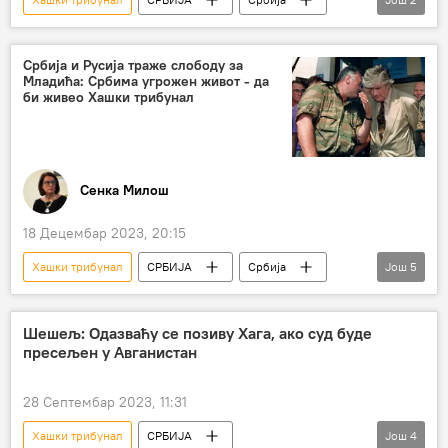
Србија – политика
Војислав Шешељ
Србија и Русија траже слободу за
Младића: Србима угрожен живот - да
би живео Хашки трибунал
Сенка Милош
18 Децембар 2023, 20:15
Хашки трибунал
СРБИЈА
Србија
Још
5
Србија – друштво
Русија
УН
Ратко Младић
Дарко Младић
Шешељ: Oдазваћу се позиву Хага, ако суд буде
пресељен у Авганистан
28 Септембар 2023, 11:31
Хашки трибунал
СРБИЈА
Још
4