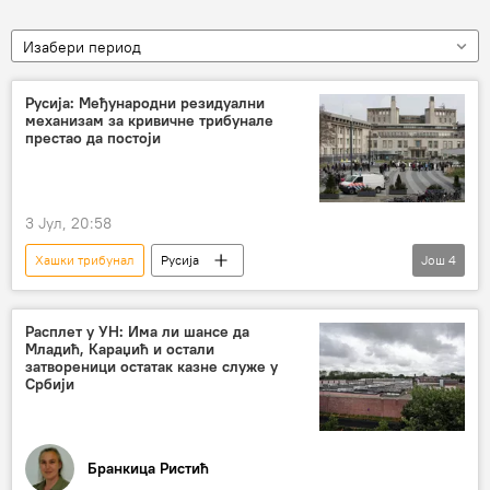
Изабери период
Русија: Међународни резидуални
механизам за кривичне трибунале
престао да постоји
3 Јул, 20:58
Хашки трибунал
Русија
Још
4
Русија – политика
Механизам у Хагу
Москва
Расплет у УН: Има ли шансе да
Младић, Караџић и остали
Министарство спољних послова Русије
затвореници остатак казне служе у
Србији
РУСИЈА
Бранкица Ристић