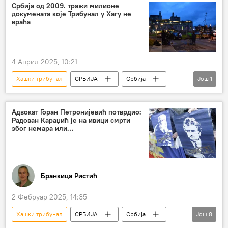
Књижевност
рат
Дон Кихот
Србија од 2009. тражи милионе
докумената које Трибунал у Хагу не
Емир Кустурица
Бранко Ћопић
враћа
4 Април 2025, 10:21
Хашки трибунал
СРБИЈА
Србија
Још
1
Србија – политика
Адвокат Горан Петронијевић потврдио:
Радован Караџић је на ивици смрти
због немара или…
Бранкица Ристић
2 Фебруар 2025, 14:35
Хашки трибунал
СРБИЈА
Србија
Још
8