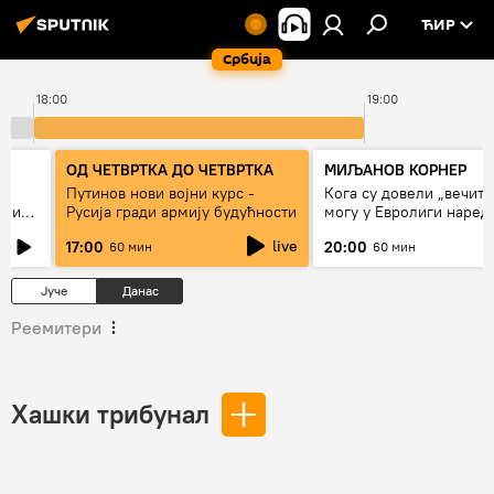
ЋИР
Србија
18:00
19:00
ОД ЧЕТВРТКА ДО ЧЕТВРТКА
МИЉАНОВ КОРНЕР
Путинов нови војни курс -
Кога су довели „вечити
а и
Русија гради армију будућности
могу у Евролиги наред
сезоне
live
17:00
20:00
60 мин
60 мин
Јуче
Данас
Реемитери
Хашки трибунал