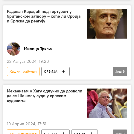
Србија – политика
Међународни кривични трибунал за бившу Југославију
Радован Караџић под тортуром у
британском затвору – хоће ли Србија
Радован Караџић
доживотни затвор
и Српска да реагују
Здравље
угрожавање
људска права
Горан Петронијевић
Милица Тркља
22 Август 2024, 19:20
Хашки трибунал
СРБИЈА
Још
9
Србија – политика
Радован Караџић
Енглеска
Горан Петронијевић
Механизам у Хагу одлучио да дозволи
да се Шешељу суди у српским
Бранко Лукић
људска права
тужба
судовима
затвор
тортура
19 Април 2024, 17:51
Хашки трибунал
СРБИЈА
Србија
Још
2