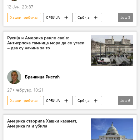
12 Јун, 20:37
Хашки трибунал
СРБИЈА
Србија
Још
3
Србија – политика
СБ УН
седница
Русија и Америка рекле своје:
Антисрпска тамница мора да се угаси
– два су начина за то
Бранкица Ристић
27 Фебруар, 18:21
Хашки трибунал
СРБИЈА
Србија
Још
6
Србија – политика
Русија
укидање
Механизам у Хагу
Уједињене нације
Америка створила Хашки казамат,
Америка га и убила
СБ УН