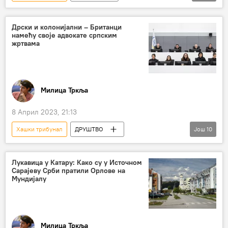
Србија – политика
Србија
Војислав Шешељ
оптужница
Дрски и колонијални – Британци
намећу своје адвокате српским
жртвама
Милица Тркља
8 Април 2023, 21:13
Хашки трибунал
ДРУШТВО
Још
10
Србија – друштво
Србија – политика
ОВК
Специјални суд за ратне злочине ОВК
Лукавица у Катару: Како су у Источном
Сарајеву Срби пратили Орлове на
Хашим Тачи
Кадри Весељи
Мундијалу
Бранко Лукић
Ратко Младић
Даница Маринковић
адвокати
Милица Тркља