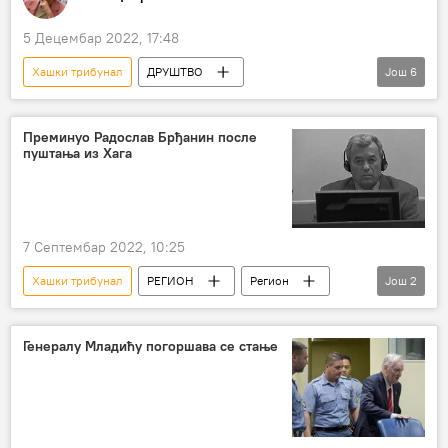
5 Децембар 2022, 17:48
Хашки трибунал
ДРУШТВО
Још
6
Србија – друштво
Република Српска (РС)
Спорт
Радован Караџић
Преминуо Радослав Брђанин после
пуштања из Хага
Катар 2022 – утисак дана
Катар 2022 – Србија
7 Септембар 2022, 10:25
Хашки трибунал
РЕГИОН
Регион
Још
2
Регион – политика
Република Српска (РС)
Генералу Младићу погоршава се стање