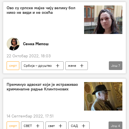
КУЛТУРА
Живот
Култура
Ово су српске мајке чију велику бол
нико не види и не осећа
Сенка Милош
22 Октобар 2022, 18:03
смрт
Србија – друштво
жене
Још
7
мајке
бебе
Породиља
Центар за маме
помоћ
Моја прича
Преминуо адвокат који је истраживао
криминалне радње Клинтонових
МОЈА ПРИЧА
14 Септембар 2022, 17:51
смрт
СВЕТ
свет
САД
Још
4