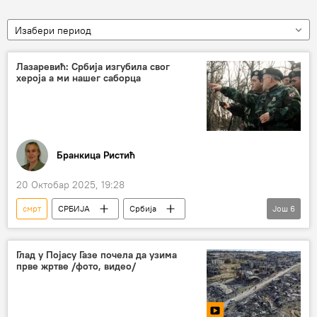
Изабери период
Лазаревић: Србија изгубила свог
хероја а ми нашег саборца
Бранкица Ристић
20 Октобар 2025, 19:28
смрт
СРБИЈА
Србија
Још
6
Србија – политика
Небојша Павковић
Хаг
осуда
повратак
Глад у Појасу Газе почела да узима
прве жртве /фото, видео/
Владимир Лазаревић