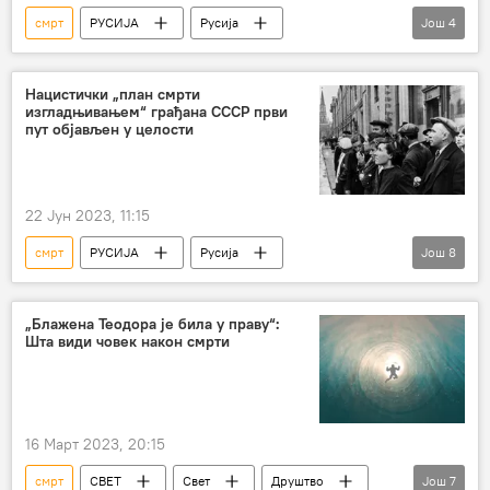
смрт
РУСИЈА
Русија
Још
4
Русија – друштво
Григориј Распућин
убиство
цијанид
Нацистички „план смрти
изгладњивањем“ грађана СССР први
пут објављен у целости
22 Јун 2023, 11:15
смрт
РУСИЈА
Русија
Још
8
Велики отаџбински рат
Немачка
нацизам
глад
Други светски рат
„Блажена Теодора је била у праву“:
Шта види човек након смрти
фашизам
Пољска
официри
16 Март 2023, 20:15
смрт
СВЕТ
Свет
Друштво
Још
7