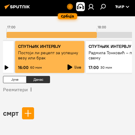
ЋИР
Србија
17:00
18:00
СПУТЊИК ИНТЕРВЈУ
СПУТЊИК ИНТЕРВЈУ
Постоји ли рецепт за успешну
Радмила Тонковић – пр
везу или брак
свему
live
16:00
17:00
60 мин
30 мин
Јуче
Данас
Реемитери
смрт