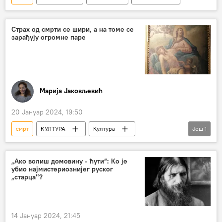
Страх од смрти се шири, а на томе се
зарађују огромне паре
Марија Јаковљевић
20 Јануар 2024, 19:50
смрт
КУЛТУРА
Култура
Још
1
изложба
Етнографски музеј
„Ако волиш домовину - ћути“: Ко је
убио најмистериознијег руског
„старца‟?
14 Јануар 2024, 21:45