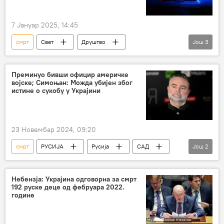
7 Јануар 2025, 14:45
смрт
Свет
Друштво
Још
3
Велика Британија
болнице
ДРУШТВО
Преминуо бивши официр америчке
војске; Симоњан: Можда убијен због
истине о сукобу у Украјини
23 Новембар 2024, 09:20
смрт
РУСИЈА
Русија
САД
Још
2
официр
Маргарита Симоњан
Небензја: Украјина одговорна за смрт
192 руске деце од фебруара 2022.
године