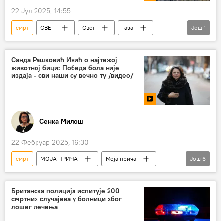
22 Јул 2025, 14:55
смрт
СВЕТ
Свет
Газа
Још
1
жртве
Санда Рашковић Ивић о најтежој
животној бици: Победа бола није
издаја - сви наши су вечно ту /видео/
Сенка Милош
22 Фебруар 2025, 16:30
смрт
МОЈА ПРИЧА
Моја прича
Још
6
књига
приручник
психологија
губитак
Санда Рашковић Ивић
Британска полиција испитује 200
смртних случајева у болници због
Вукотић Медиа
лошег лечења