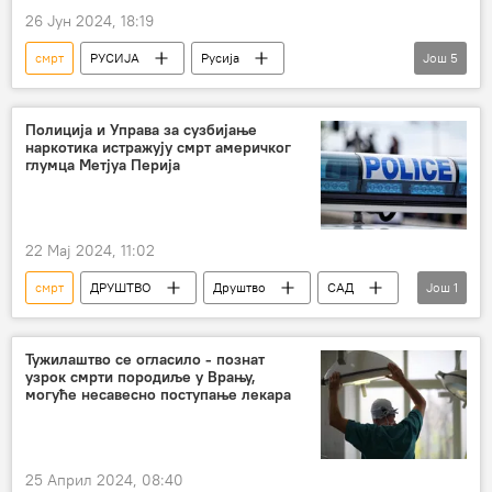
26 Јун 2024, 18:19
смрт
РУСИЈА
Русија
Још
5
Специјална војна операција у Украјини – вести
Василиј Небензја
деца
Полиција и Управа за сузбијање
наркотика истражују смрт америчког
украјинска војска
погибија
глумца Метјуа Перија
22 Мај 2024, 11:02
смрт
ДРУШТВО
Друштво
САД
Још
1
глумац
Тужилаштво се огласило - познат
узрок смрти породиље у Врању,
могуће несавесно поступање лекара
25 Април 2024, 08:40