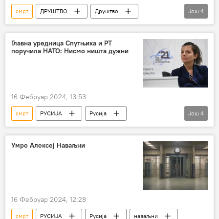
смрт
ДРУШТВО
Друштво
Још
4
Србија – друштво
Врање
Породиља
обдукција
Главна уредница Спутњика и РТ
поручила НАТО: Нисмо ништа дужни
16 Фебруар 2024, 13:53
смрт
РУСИЈА
Русија
Још
4
Алексеј Наваљни
Маргарита Симоњан
НАТО
Јенс Столтенберг
Умро Алексеј Наваљни
16 Фебруар 2024, 12:28
смрт
РУСИЈА
Русија
наваљни