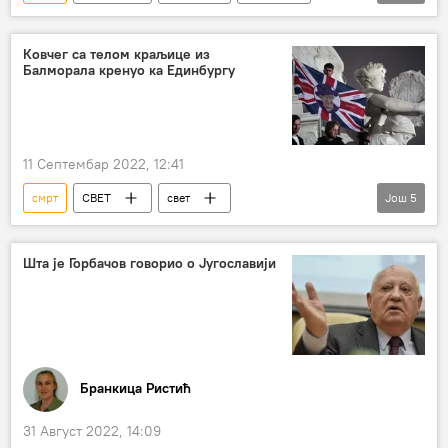
адвокат
Бил Клинтон
импичмент
импичмент против Доналда Трампа
Ковчег са телом краљице из
Балморала кренуо ка Единбургу
11 Септембар 2022, 12:41
смрт
СВЕТ
свет
Још
5
Велика Британија
краљица
Елизабета Друга
Kраљица Елизабета
Шта је Горбачов говорио о Југославији
сахрана
Бранкица Ристић
31 Август 2022, 14:09