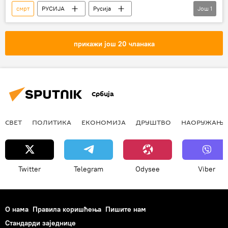
смрт
РУСИЈА
Русија
Још
1
Михаил Горбачов
прикажи још 20 чланака
Србија
СВЕТ
ПОЛИТИКА
ЕКОНОМИЈА
ДРУШТВО
НАОРУЖАЊЕ
Twitter
Telegram
Odysee
Viber
О нама
Правила коришћења
Пишите нам
Стандарди заједнице