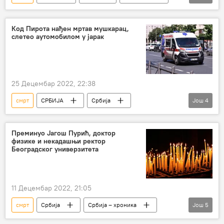
Религија
Богородица
Живот
рај
пакао
Исус Христ
Код Пирота нађен мртав мушкарац,
слетео аутомобилом у јарак
бесмртност
25 Децембар 2022, 22:38
смрт
СРБИЈА
Србија
Још
4
Србија – хроника
јарак
несрећа
саобраћајна несрећа
Преминуо Јагош Пурић, доктор
физике и некадашњи ректор
Београдског универзитета
11 Децембар 2022, 21:05
смрт
Србија
Србија – хроника
Још
5
ректор
Београдски универзитет