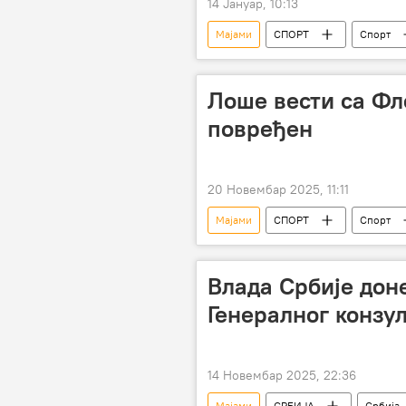
14 Јануар, 10:13
Мајами
СПОРТ
Спорт
Никола Јокић
Никола Јови
Лоше вести са Фл
повређен
20 Новембар 2025, 11:11
Мајами
СПОРТ
Спорт
Влада Србије дон
Генералног конзул
14 Новембар 2025, 22:36
Мајами
СРБИЈА
Србија