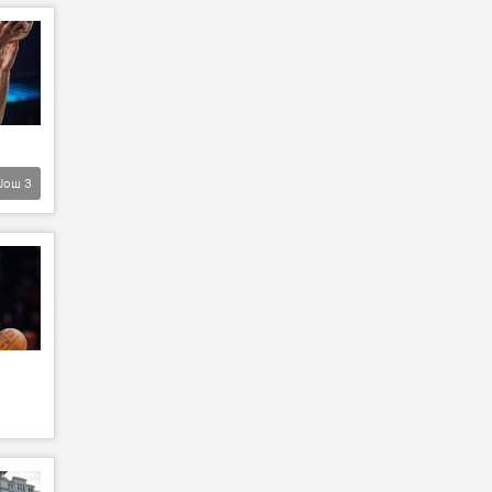
Још
3