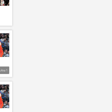
Још
1