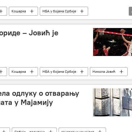
Кошарка
НБА у бојама Србије
ћ
Денвер Нагетс
ориде – Јовић је
Кошарка
НБА у бојама Србије
Никола Јовић
ела одлуку о отварању
ата у Мајамију
Србија – политика
генерални конзулат