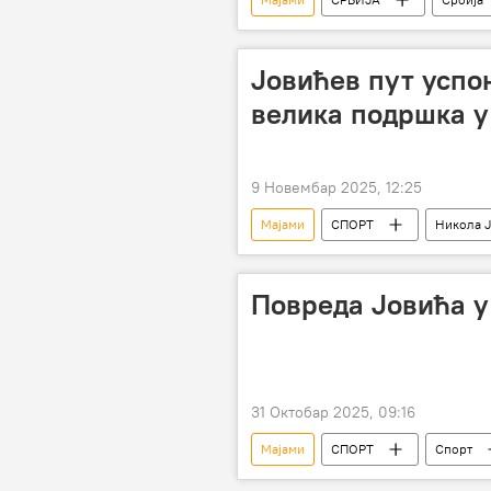
Јовићев пут успо
велика подршка у
9 Новембар 2025, 12:25
Мајами
СПОРТ
Никола 
НБА у бојама Србије
Спорт
Повреда Јовића у
31 Октобар 2025, 09:16
Мајами
СПОРТ
Спорт
НБА