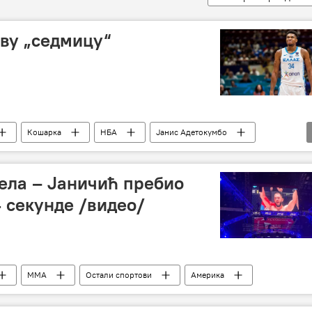
ову „седмицу“
Кошарка
НБА
Јанис Адетокумбо
јела – Јаничић пребио
 секунде /видео/
ММА
Остали спортови
Америка