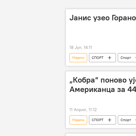
Јанис узео Горан
18 Јул, 14:11
Мајами
СПОРТ
Спорт
Горан Драгић
„Кобра“ поново у
Американца за 44
11 Април, 11:12
Мајами
СПОРТ
Спорт