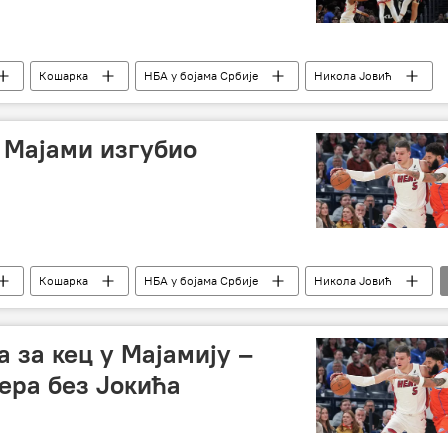
Кошарка
НБА у бојама Србије
Никола Јовић
 Мајами изгубио
Кошарка
НБА у бојама Србије
Никола Јовић
 за кец у Мајамију –
ера без Јокића