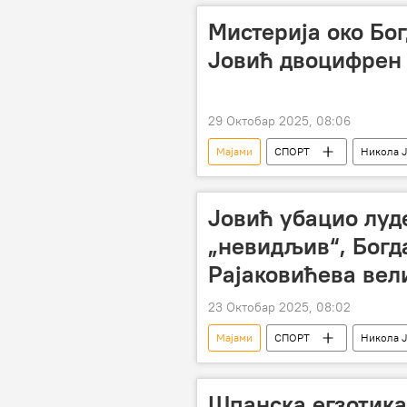
Мистерија око Бог
Јовић двоцифрен 
29 Октобар 2025, 08:06
Мајами
СПОРТ
Никола 
Спорт
Кошарка
Кл
Јовић убацио луде
„невидљив“, Богд
Рајаковићева вел
23 Октобар 2025, 08:02
Мајами
СПОРТ
Никола 
Шпанска егзотика