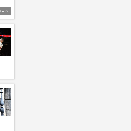
Још
2