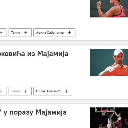
Тенис
Арина Сабаленка
оковића из Мајамија
Тенис
Новак Ђоковић
 у поразу Мајамија