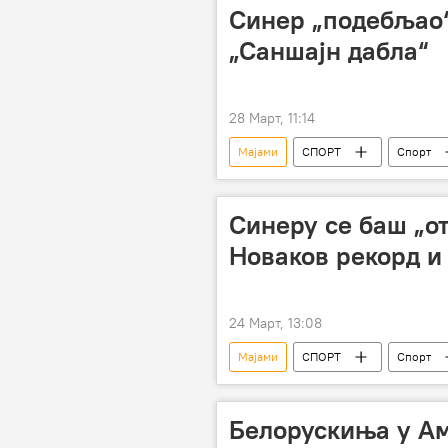
Синер „подебљао“
„Саншајн дабла“
28 Март, 11:14
Мајами
СПОРТ
Спорт
Синеру се баш „о
Новаков рекорд и
24 Март, 13:08
Мајами
СПОРТ
Спорт
Новак Ђоковић
Белорускиња у А