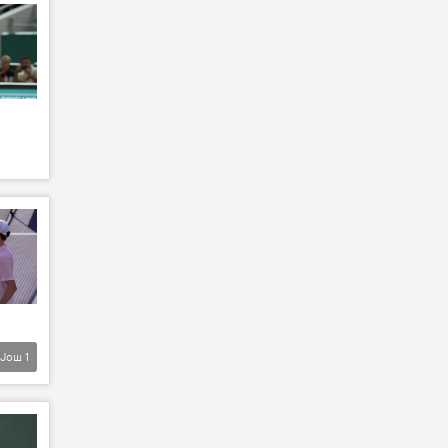
Још
1