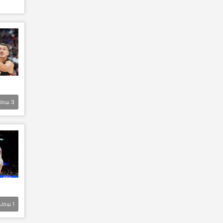
Још
3
Још
1