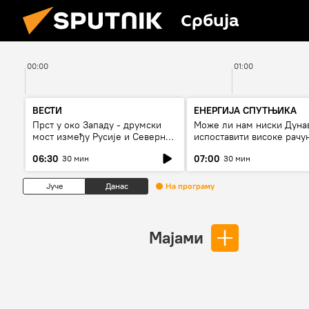
Србија
00:00
01:00
ВЕСТИ
ЕНЕРГИЈА СПУТЊИКА
Прст у око Западу - друмски
Може ли нам ниски Дуна
мост између Русије и Северне
испоставити високе рачу
Кореје
струју, или рестрикције
06:30
07:00
30 мин
30 мин
Јуче
Данас
На програму
Мајами