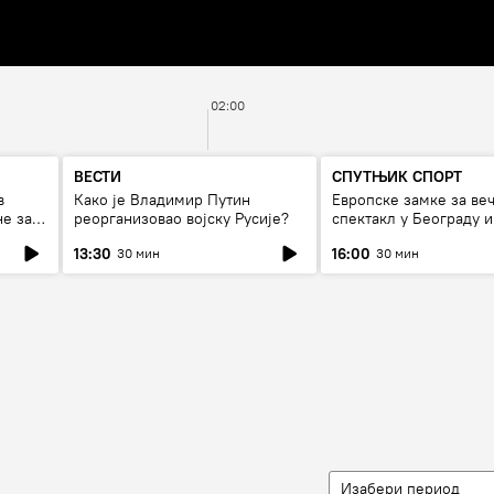
02:00
ВЕСТИ
СПУТЊИК СПОРТ
в
Како је Владимир Путин
Европске замке за ве
не за
реорганизовао војску Русије?
спектакл у Београду и
фудбалски рат
13:30
16:00
30 мин
30 мин
Изабери период