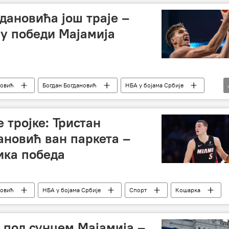
дановића још траје –
у победи Мајамија
Јовић
Богдан Богдановић
НБА у бојама Србије
иперси
 тројке: Тристан
ановић ван паркета –
ика победа
Јовић
НБА у бојама Србије
Спорт
Кошарка
 под сунцем Мајамија –