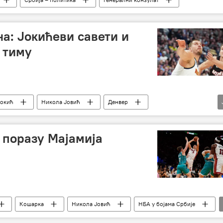
на: Јокићеви савети и
 тиму
Јокић
Никола Јовић
Денвер
Кошарка
 поразу Мајамија
Кошарка
Никола Јовић
НБА у бојама Србије