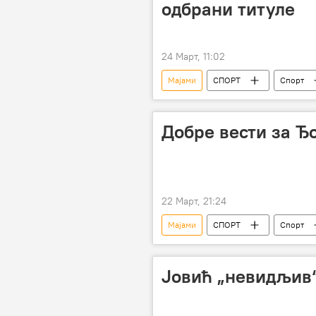
одбрани титуле
24 Март, 11:02
Мајами
СПОРТ
Спорт
Добре вести за Ђ
22 Март, 21:24
Мајами
СПОРТ
Спорт
Јовић „невидљив“