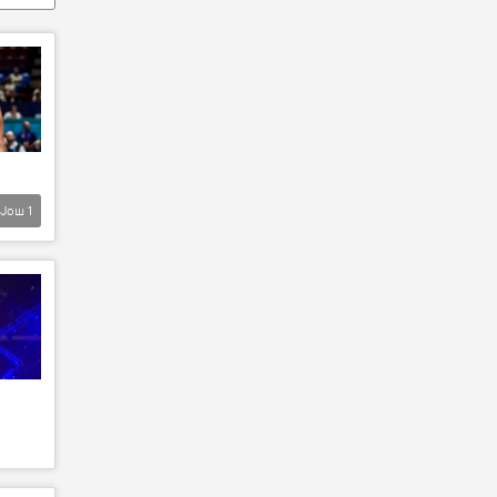
Још
1