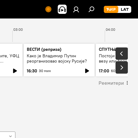
03:00
04:00
ВЕСТИ (реприза)
СПУТЊИК ИНТЕРВ
чите, УФЦ
Како је Владимир Путин
Постоји ли рецепт
реорганизовао војску Русије?
везу или брак
16:30
17:00
30 мин
60 мин
Реемитери