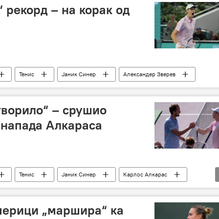
 рекорд – на корак од
Тенис
Јаник Синер
Александер Зверев
творило“ – срушио
 напада Алкараса
Тенис
Јаник Синер
Карлос Алкарас
мерици „маршира“ ка