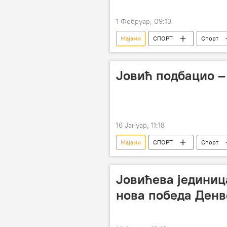
1 Фебруар, 09:13
Мајами
СПОРТ
Спорт
Јовић подбацио –
16 Јануар, 11:18
Мајами
СПОРТ
Спорт
НБА
Јовићева јединица
нова победа Денв