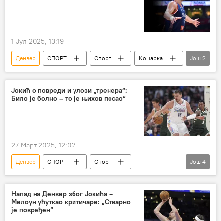
1 Јул 2025, 13:19
Денвер
СПОРТ
Спорт
Кошарка
Још
2
Никола Јокић
НБА
Јокић о повреди и улози „тренера“:
Било је болно – то је њихов посао“
27 Март 2025, 12:02
Денвер
СПОРТ
Спорт
Још
4
Никола Јокић
Денвер Нагетс
НБА у бојама Србије
Кошарка
Напад на Денвер због Јокића –
Мелоун ућуткао критичаре: „Стварно
је повређен“