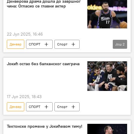
Денверова драма дошла до завршног
чина: Огласио се главни актер
Кошарка
22 Јул 2025, 16:46
Денвер
СПОРТ
Спорт
Још
2
НБА у бојама Србије
Кошарка
Јокић остао без балканског саиграча
17 Јул 2025, 18:43
Денвер
СПОРТ
Спорт
Тектонске промене у Јокићевом тиму!