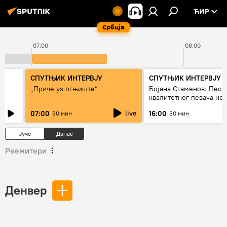
ЋИР
Србија
07:00
08:00
СПУТЊИК ИНТЕРВЈУ
СПУТЊИК ИНТЕРВЈУ
„Приче уз огњиште“
Бојана Стаменов: Песм
квалитетног певача не
дуго да живи
live
07:00
16:00
30 мин
30 мин
Јуче
Данас
Реемитери
Денвер