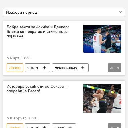
Изабери период
Добре вести за Јокића и Денвер:
Ближи се повратак и стиже ново
појачање
5 Март, 13:34
Денвер
СПОРТ
Никола Јокић
Још
4
НБА у бојама Србије
Денвер Нагетс
Спорт
Кошарка
Историја: Јокић стигао Оскара –
следећи је Расел!
5 Фебруар, 11:20
Денвер
СПОРТ
Спорт
Још
5