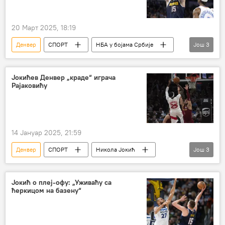
20 Март 2025, 18:19
Денвер
СПОРТ
НБА у бојама Србије
Још
3
Никола Јокић
Кошарка
Спорт
Јокићев Денвер „краде“ играча
Рајаковићу
14 Јануар 2025, 21:59
Денвер
СПОРТ
Никола Јокић
Још
3
Дарко Рајаковић
Спорт
Кошарка
Јокић о плеј-офу: „Уживаћу са
ћеркицом на базену“