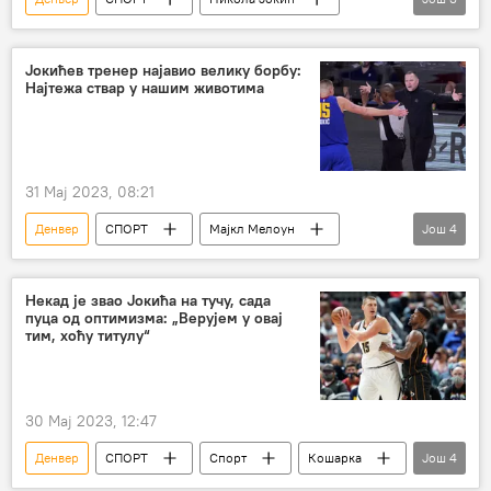
НБА у бојама Србије
Спорт
Кошарка
Јокићев тренер најавио велику борбу:
Најтежа ствар у нашим животима
31 Мај 2023, 08:21
Денвер
СПОРТ
Мајкл Мелоун
Још
4
Никола Јокић
НБА у бојама Србије
Спорт
Кошарка
Некад је звао Јокића на тучу, сада
пуца од оптимизма: „Верујем у овај
тим, хоћу титулу“
30 Мај 2023, 12:47
Денвер
СПОРТ
Спорт
Кошарка
Још
4
Мајами
НБА
Никола Јокић