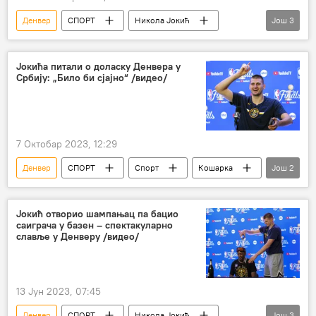
Денвер
СПОРТ
Никола Јокић
Још
3
НБА у бојама Србије
Спорт
Кошарка
Јокића питали о доласку Денвера у
Србију: „Било би сјајно“ /видео/
7 Октобар 2023, 12:29
Денвер
СПОРТ
Спорт
Кошарка
Још
2
Никола Јокић
НБА у бојама Србије
Јокић отворио шампањац па бацио
саиграча у базен – спектакуларно
славље у Денверу /видео/
13 Јун 2023, 07:45
Денвер
СПОРТ
Никола Јокић
Још
3