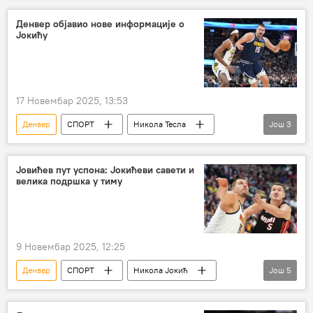
Денвер објавио нове информације о
Јокићу
17 Новембар 2025, 13:53
Денвер
СПОРТ
Никола Тесла
Још
3
НБА у бојама Србије
Спорт
Кошарка
Јовићев пут успона: Јокићеви савети и
велика подршка у тиму
9 Новембар 2025, 12:25
Денвер
СПОРТ
Никола Јокић
Још
5
Никола Јовић
Мајами
НБА у бојама Србије
Спорт