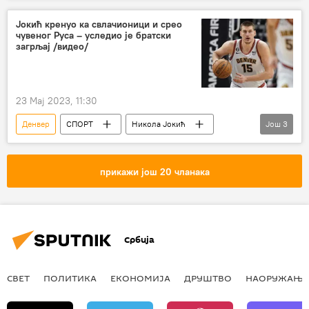
Џими Батлер
Јокић кренуо ка свлачионици и срео
чувеног Руса – уследио је братски
загрљај /видео/
23 Мај 2023, 11:30
Денвер
СПОРТ
Никола Јокић
Још
3
НБА у бојама Србије
Спорт
Кошарка
прикажи још 20 чланака
Србија
СВЕТ
ПОЛИТИКА
ЕКОНОМИЈА
ДРУШТВО
НАОРУЖАЊЕ