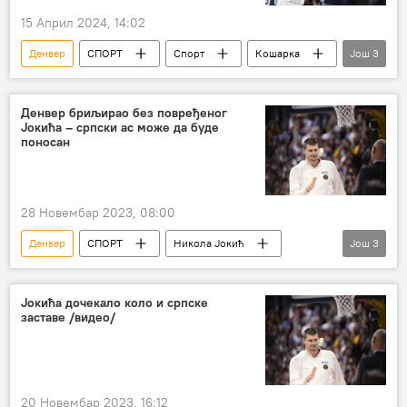
15 Април 2024, 14:02
Денвер
СПОРТ
Спорт
Кошарка
Још
3
НБА у бојама Србије
Никола Јокић
Денвер Нагетс
Денвер бриљирао без повређеног
Јокића – српски ас може да буде
поносан
28 Новембар 2023, 08:00
Денвер
СПОРТ
Никола Јокић
Још
3
НБА у бојама Србије
Спорт
Кошарка
Јокића дочекало коло и српске
заставе /видео/
20 Новембар 2023, 16:12